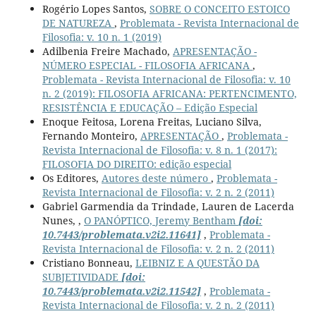
Rogério Lopes Santos,
SOBRE O CONCEITO ESTOICO
DE NATUREZA
,
Problemata - Revista Internacional de
Filosofia: v. 10 n. 1 (2019)
Adilbenia Freire Machado,
APRESENTAÇÃO -
NÚMERO ESPECIAL - FILOSOFIA AFRICANA
,
Problemata - Revista Internacional de Filosofia: v. 10
n. 2 (2019): FILOSOFIA AFRICANA: PERTENCIMENTO,
RESISTÊNCIA E EDUCAÇÃO – Edição Especial
Enoque Feitosa, Lorena Freitas, Luciano Silva,
Fernando Monteiro,
APRESENTAÇÃO
,
Problemata -
Revista Internacional de Filosofia: v. 8 n. 1 (2017):
FILOSOFIA DO DIREITO: edição especial
Os Editores,
Autores deste número
,
Problemata -
Revista Internacional de Filosofia: v. 2 n. 2 (2011)
Gabriel Garmendia da Trindade, Lauren de Lacerda
Nunes, ,
O PANÓPTICO, Jeremy Bentham
[doi:
10.7443/problemata.v2i2.11641]
,
Problemata -
Revista Internacional de Filosofia: v. 2 n. 2 (2011)
Cristiano Bonneau,
LEIBNIZ E A QUESTÃO DA
SUBJETIVIDADE
[doi:
10.7443/problemata.v2i2.11542]
,
Problemata -
Revista Internacional de Filosofia: v. 2 n. 2 (2011)