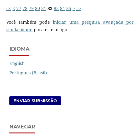
<<
<
77
78
79
80
81
82
83
84
85
>
>>
Você também pode
iniciar uma pesquisa avançada por
similaridade
para este artigo.
IDIOMA
English
Português (Brasil)
ENVIAR SUBMISSÃO
NAVEGAR