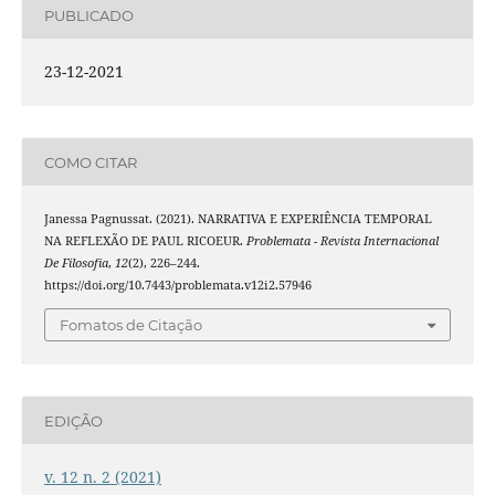
PUBLICADO
23-12-2021
COMO CITAR
Janessa Pagnussat. (2021). NARRATIVA E EXPERIÊNCIA TEMPORAL
NA REFLEXÃO DE PAUL RICOEUR.
Problemata - Revista Internacional
De Filosofia
,
12
(2), 226–244.
https://doi.org/10.7443/problemata.v12i2.57946
Fomatos de Citação
EDIÇÃO
v. 12 n. 2 (2021)