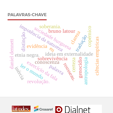
PALAVRAS-CHAVE
impotência da natureza
soberania.
sociedade burguesa
copérnico
bruno latour
clareza
distinção
tradução
ciências empíricas
daniel dennett
evidência
eu
ideia em externalidade
etnia negra.
sobrevivência
genocídio
antropologia
certeza
conoscenza
exercício da fala
rousseau.
ler o mundo
palavra
inércia
revolução.