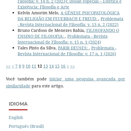
Filosofia: v. 14 n. 2 (2023): Dossiê especial – Estética e
Existência: Filosofia e Arte
Kelvin Amorim Melo,
A GÊNESE PSICOPATOLÓGICA
DA RELIGIÃO EM FEUERBACH E FREUD:
,
Problemata
- Revista Internacional de Filosofia: v. 13 n. 2 (2022)
Bruno Cardoso de Menezes Bahia,
FILOSOFANDO O
ENSINO DE FILOSOFIA:
,
Problemata - Revista
Internacional de Filosofia: v. 15 n. 1 (2024)
Tales Pinto da Silva,
PARIR DEUSES:
,
Problemata -
Revista Internacional de Filosofia: v. 17 n. 1 (2026)
<<
<
7
8
9
10
11
12
13
14
15
16
>
>>
Você também pode
iniciar uma pesquisa avançada por
similaridade
para este artigo.
IDIOMA
English
Português (Brasil)