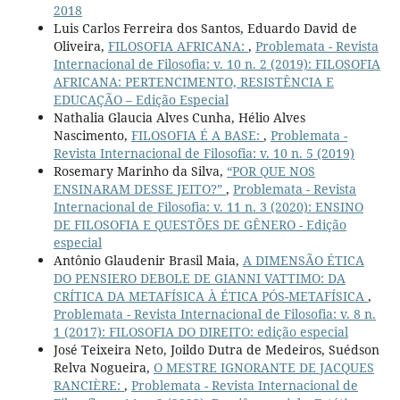
2018
Luis Carlos Ferreira dos Santos, Eduardo David de
Oliveira,
FILOSOFIA AFRICANA:
,
Problemata - Revista
Internacional de Filosofia: v. 10 n. 2 (2019): FILOSOFIA
AFRICANA: PERTENCIMENTO, RESISTÊNCIA E
EDUCAÇÃO – Edição Especial
Nathalia Glaucia Alves Cunha, Hélio Alves
Nascimento,
FILOSOFIA É A BASE:
,
Problemata -
Revista Internacional de Filosofia: v. 10 n. 5 (2019)
Rosemary Marinho da Silva,
“POR QUE NOS
ENSINARAM DESSE JEITO?”
,
Problemata - Revista
Internacional de Filosofia: v. 11 n. 3 (2020): ENSINO
DE FILOSOFIA E QUESTÕES DE GÊNERO - Edição
especial
Antônio Glaudenir Brasil Maia,
A DIMENSÃO ÉTICA
DO PENSIERO DEBOLE DE GIANNI VATTIMO: DA
CRÍTICA DA METAFÍSICA À ÉTICA PÓS-METAFÍSICA
,
Problemata - Revista Internacional de Filosofia: v. 8 n.
1 (2017): FILOSOFIA DO DIREITO: edição especial
José Teixeira Neto, Joildo Dutra de Medeiros, Suédson
Relva Nogueira,
O MESTRE IGNORANTE DE JACQUES
RANCIÈRE:
,
Problemata - Revista Internacional de