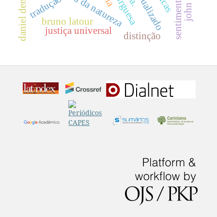
impotência da natureza
sentimentalismo
daniel dennett
tradução
bruno latour
justiça universal
distinção