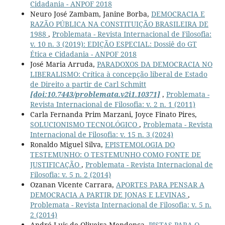
Cidadania - ANPOF 2018
Neuro José Zambam, Janine Borba,
DEMOCRACIA E
RAZÃO PÚBLICA NA CONSTITUIÇÃO BRASILEIRA DE
1988
,
Problemata - Revista Internacional de Filosofia:
v. 10 n. 3 (2019): EDIÇÃO ESPECIAL: Dossiê do GT
Ética e Cidadania - ANPOF 2018
José Maria Arruda,
PARADOXOS DA DEMOCRACIA NO
LIBERALISMO: Crítica à concepção liberal de Estado
de Direito a partir de Carl Schmitt
[doi:10.7443/problemata.v2i1.10371]
,
Problemata -
Revista Internacional de Filosofia: v. 2 n. 1 (2011)
Carla Fernanda Prim Marzani, Joyce Finato Pires,
SOLUCIONISMO TECNOLÓGICO
,
Problemata - Revista
Internacional de Filosofia: v. 15 n. 3 (2024)
Ronaldo Miguel Silva,
EPISTEMOLOGIA DO
TESTEMUNHO: O TESTEMUNHO COMO FONTE DE
JUSTIFICAÇÃO
,
Problemata - Revista Internacional de
Filosofia: v. 5 n. 2 (2014)
Ozanan Vicente Carrara,
APORTES PARA PENSAR A
DEMOCRACIA A PARTIR DE JONAS E LEVINAS
,
Problemata - Revista Internacional de Filosofia: v. 5 n.
2 (2014)
André Luis de Oliveira Mendonca,
PISTAS PARA O