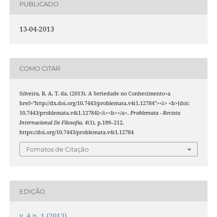
PUBLICADO
13-04-2013
COMO CITAR
Silveira, R. A. T. da. (2013). A Seriedade no Conhecimento<a
href="http://dx.doi.org/10.7443/problemata.v4i1.12784"><i> <b>[doi:
10.7443/problemata.v4i1.12784]</i><b></a>.
Problemata - Revista
Internacional De Filosofia
,
4
(1), p.189–212.
https://doi.org/10.7443/problemata.v4i1.12784
Fomatos de Citação
EDIÇÃO
v. 4 n. 1 (2013)