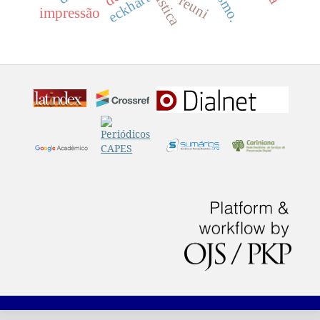
mística
eckhart
reuni
impressão