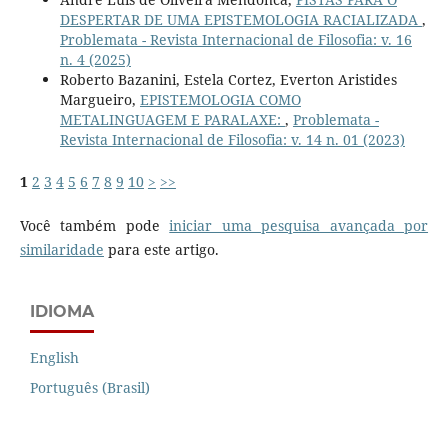
DESPERTAR DE UMA EPISTEMOLOGIA RACIALIZADA
,
Problemata - Revista Internacional de Filosofia: v. 16
n. 4 (2025)
Roberto Bazanini, Estela Cortez, Everton Aristides
Margueiro,
EPISTEMOLOGIA COMO
METALINGUAGEM E PARALAXE:
,
Problemata -
Revista Internacional de Filosofia: v. 14 n. 01 (2023)
1
2
3
4
5
6
7
8
9
10
>
>>
Você também pode
iniciar uma pesquisa avançada por
similaridade
para este artigo.
IDIOMA
English
Português (Brasil)