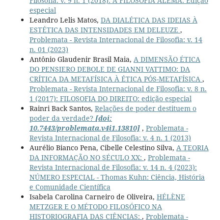
Filosofia: v. 9 n. 1 (2018): A FILOSOFIA ALEMÃ: Edição
especial
Leandro Lelis Matos,
DA DIALÉTICA DAS IDEIAS À
ESTÉTICA DAS INTENSIDADES EM DELEUZE
,
Problemata - Revista Internacional de Filosofia: v. 14
n. 01 (2023)
Antônio Glaudenir Brasil Maia,
A DIMENSÃO ÉTICA
DO PENSIERO DEBOLE DE GIANNI VATTIMO: DA
CRÍTICA DA METAFÍSICA À ÉTICA PÓS-METAFÍSICA
,
Problemata - Revista Internacional de Filosofia: v. 8 n.
1 (2017): FILOSOFIA DO DIREITO: edição especial
Rainri Back Santos,
Relações de poder destituem o
poder da verdade?
[doi:
10.7443/problemata.v4i1.13810]
,
Problemata -
Revista Internacional de Filosofia: v. 4 n. 1 (2013)
Aurélio Bianco Pena, Cibelle Celestino Silva,
A TEORIA
DA INFORMAÇÃO NO SÉCULO XX:
,
Problemata -
Revista Internacional de Filosofia: v. 14 n. 4 (2023):
NÚMERO ESPECIAL - Thomas Kuhn: Ciência, História
e Comunidade Científica
Isabela Carolina Carneiro de Oliveira,
HÉLÈNE
METZGER E O MÉTODO FILOSÓFICO NA
HISTORIOGRAFIA DAS CIÊNCIAS:
,
Problemata -