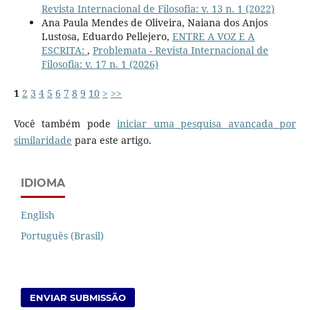
Revista Internacional de Filosofia: v. 13 n. 1 (2022)
Ana Paula Mendes de Oliveira, Naiana dos Anjos
Lustosa, Eduardo Pellejero,
ENTRE A VOZ E A
ESCRITA:
,
Problemata - Revista Internacional de
Filosofia: v. 17 n. 1 (2026)
1
2
3
4
5
6
7
8
9
10
>
>>
Você também pode
iniciar uma pesquisa avançada por
similaridade
para este artigo.
IDIOMA
English
Português (Brasil)
ENVIAR SUBMISSÃO