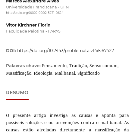
Marcos Alexandre Alves
Universidade Franciscana - UFN
http://orcid.org/0000-0002-5271-0624
Vitor Kirchner Fiorin
Faculdade Palotina - FAPAS
DOI:
https://doi.org/10.7443/problemata.v14i5.67422
Pensamento, Tradição, Senso comum,
Palavras-chave:
Massificação, Ideologia, Mal banal, Significado
RESUMO
O presente artigo investiga as causas e aponta para
possíveis soluções e ou prevenções contra o mal banal. As
causas estão atreladas diretamente a massificação da