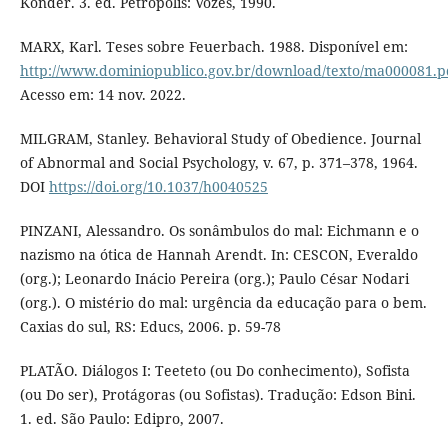
Konder. 3. ed. Petrópolis: Vozes, 1990.
MARX, Karl. Teses sobre Feuerbach. 1988. Disponível em:
http://www.dominiopublico.gov.br/download/texto/ma000081.p
Acesso em: 14 nov. 2022.
MILGRAM, Stanley. Behavioral Study of Obedience. Journal
of Abnormal and Social Psychology, v. 67, p. 371–378, 1964.
DOI
https://doi.org/10.1037/h0040525
PINZANI, Alessandro. Os sonâmbulos do mal: Eichmann e o
nazismo na ótica de Hannah Arendt. In: CESCON, Everaldo
(org.); Leonardo Inácio Pereira (org.); Paulo César Nodari
(org.). O mistério do mal: urgência da educação para o bem.
Caxias do sul, RS: Educs, 2006. p. 59-78
PLATÃO. Diálogos I: Teeteto (ou Do conhecimento), Sofista
(ou Do ser), Protágoras (ou Sofistas). Tradução: Edson Bini.
1. ed. São Paulo: Edipro, 2007.