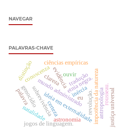
NAVEGAR
PALAVRAS-CHAVE
distinção
ciências empíricas
conoscenza
evidência
impotência da natureza
tradução
ouvir
clareza
etnia negra.
mundo administrado
rousseau.
genocídio
inércia
sobrevivência
palavra
antropologia
justiça universal
revolução.
ideia em externalidade
eu
certeza
natalidade
astronomia
jogos de linguagem.