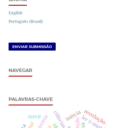
English
Português (Brasil)
ENVIAR SUBMISSÃO
NAVEGAR
PALAVRAS-CHAVE
revolução.
inércia
ouvir
ler o mundo