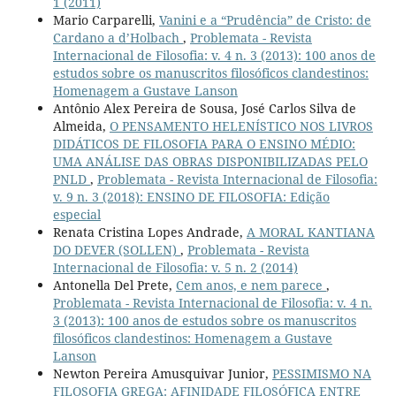
1 (2011)
Mario Carparelli,
Vanini e a “Prudência” de Cristo: de
Cardano a d’Holbach
,
Problemata - Revista
Internacional de Filosofia: v. 4 n. 3 (2013): 100 anos de
estudos sobre os manuscritos filosóficos clandestinos:
Homenagem a Gustave Lanson
Antônio Alex Pereira de Sousa, José Carlos Silva de
Almeida,
O PENSAMENTO HELENÍSTICO NOS LIVROS
DIDÁTICOS DE FILOSOFIA PARA O ENSINO MÉDIO:
UMA ANÁLISE DAS OBRAS DISPONIBILIZADAS PELO
PNLD
,
Problemata - Revista Internacional de Filosofia:
v. 9 n. 3 (2018): ENSINO DE FILOSOFIA: Edição
especial
Renata Cristina Lopes Andrade,
A MORAL KANTIANA
DO DEVER (SOLLEN)
,
Problemata - Revista
Internacional de Filosofia: v. 5 n. 2 (2014)
Antonella Del Prete,
Cem anos, e nem parece
,
Problemata - Revista Internacional de Filosofia: v. 4 n.
3 (2013): 100 anos de estudos sobre os manuscritos
filosóficos clandestinos: Homenagem a Gustave
Lanson
Newton Pereira Amusquivar Junior,
PESSIMISMO NA
FILOSOFIA GREGA: AFINIDADE FILOSÓFICA ENTRE