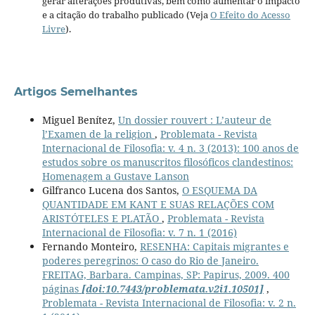
gerar alterações produtivas, bem como aumentar o impacto
e a citação do trabalho publicado (Veja
O Efeito do Acesso
Livre
).
Artigos Semelhantes
Miguel Benítez,
Un dossier rouvert : L’auteur de
l’Examen de la religion
,
Problemata - Revista
Internacional de Filosofia: v. 4 n. 3 (2013): 100 anos de
estudos sobre os manuscritos filosóficos clandestinos:
Homenagem a Gustave Lanson
Gilfranco Lucena dos Santos,
O ESQUEMA DA
QUANTIDADE EM KANT E SUAS RELAÇÕES COM
ARISTÓTELES E PLATÃO
,
Problemata - Revista
Internacional de Filosofia: v. 7 n. 1 (2016)
Fernando Monteiro,
RESENHA: Capitais migrantes e
poderes peregrinos: O caso do Rio de Janeiro.
FREITAG, Barbara. Campinas, SP: Papirus, 2009. 400
páginas
[doi:10.7443/problemata.v2i1.10501]
,
Problemata - Revista Internacional de Filosofia: v. 2 n.