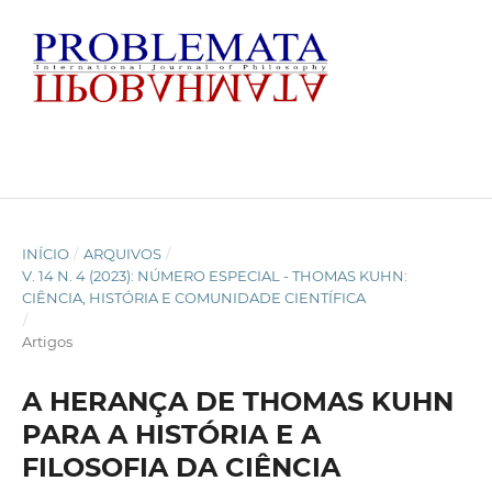
INÍCIO
/
ARQUIVOS
/
V. 14 N. 4 (2023): NÚMERO ESPECIAL - THOMAS KUHN:
CIÊNCIA, HISTÓRIA E COMUNIDADE CIENTÍFICA
/
Artigos
A HERANÇA DE THOMAS KUHN
PARA A HISTÓRIA E A
FILOSOFIA DA CIÊNCIA