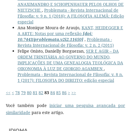
ANAXIMANDRO E SCHOPENHAUER PELOS OLHOS DE
NIETZSCHE
,
Problemata - Revista Internacional de
Filosofia: v. 9 n. 1 (2018): A FILOSOFIA ALEMÃ: Edição
especial
Ana Monique Moura de Araujo,
KANT, HEIDEGGER E
A ARTE: Notas por uma reflexão
[doi:
10.7443/problemata.v2i2.11650]
,
Problemata -
Revista Internacional de Filosofia: v. 2 n. 2 (2011)
Felipe Onisto, Danielly Borguezan,
SER E AGIR – DA
ORDEM TRINITÁRIA AO GOVERNO DO MUNDO,
IMPLICAÇÕES DE UMA GENEALOGIA TEOLÓGICA DA
OIKONOMIA À LUZ DE GIORGIO AGAMBEN
,
Problemata - Revista Internacional de Filosofia: v. 8 n.
1 (2017): FILOSOFIA DO DIREITO: edição especial
<<
<
78
79
80
81
82
83
84
85
86
>
>>
Você também pode
iniciar uma pesquisa avançada por
similaridade
para este artigo.
IDIOMA