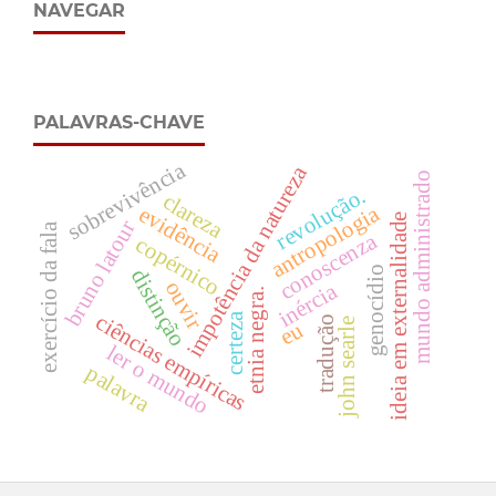
NAVEGAR
PALAVRAS-CHAVE
sobrevivência
impotência da natureza
mundo administrado
revolução.
clareza
antropologia
evidência
ideia em externalidade
bruno latour
exercício da fala
conoscenza
copérnico
genocídio
distinção
ouvir
inércia
etnia negra.
ciências empíricas
certeza
tradução
john searle
eu
ler o mundo
palavra