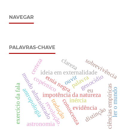
NAVEGAR
PALAVRAS-CHAVE
clareza
certeza
sobrevivência
ideia em externalidade
mundo administrado
genocídio
ouvir
palavra
etnia negra.
copérnico
exercício da fala
ciências empíricas
ler o mundo
antropologia
eu
impotência da natureza
inércia
conoscenza
tradução
revolução.
evidência
distinção
astronomia