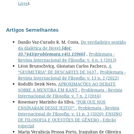
Livre
).
Artigos Semelhantes
Danilo Vaz-Curado R. M. Costa,
Do verdadeiro sentido
da dialética de Hegel
[doi:
10.7443/problemata.v4i1.15966]
,
Problemata -
Revista Internacional de Filosofia: v. 4 n. 1 (2013)
Léon Brunschvicg, Gionatan Carlos Pacheco,
A
“GEOMETRIA” DE DESCARTES DE 1637
,
Problemata -
Revista Internacional de Filosofia: v. 13 n. 2 (2022)
Rodolfo Denk Neto,
APROXIMAÇÕES AO DEBATE
SOBRE A MENTIRA EM KANT
,
Problemata - Revista
Internacional de Filosofia: v. 7 n. 2 (2016)
Rosemary Marinho da Silva,
“POR QUE NOS
ENSINARAM DESSE JEITO?”
,
Problemata - Revista
Internacional de Filosofia: v. 11 n. 3 (2020): ENSINO
DE FILOSOFIA E QUESTÕES DE GÊNERO - Edição
especial
Maria Veralúcia Pessoa Porto, Iraquitan de Oliveira