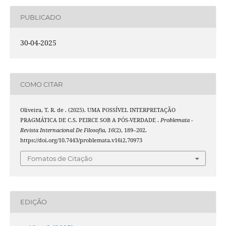
PUBLICADO
30-04-2025
COMO CITAR
Oliveira, T. R. de . (2025). UMA POSSÍVEL INTERPRETAÇÃO
PRAGMÁTICA DE C.S. PEIRCE SOB A PÓS-VERDADE .
Problemata -
Revista Internacional De Filosofia
,
16
(2), 189–202.
https://doi.org/10.7443/problemata.v16i2.70973
Fomatos de Citação
EDIÇÃO