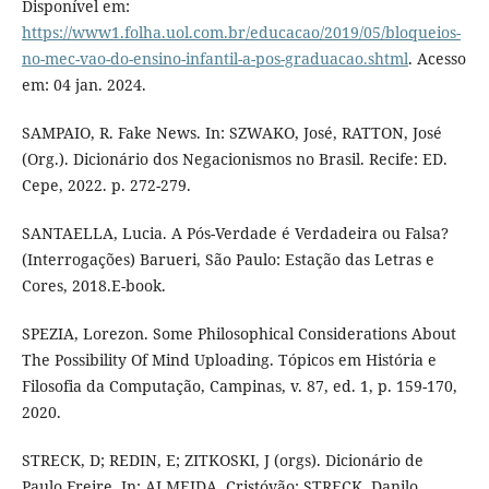
Disponível em:
https://www1.folha.uol.com.br/educacao/2019/05/bloqueios-
no-mec-vao-do-ensino-infantil-a-pos-graduacao.shtml
. Acesso
em: 04 jan. 2024.
SAMPAIO, R. Fake News. In: SZWAKO, José, RATTON, José
(Org.). Dicionário dos Negacionismos no Brasil. Recife: ED.
Cepe, 2022. p. 272-279.
SANTAELLA, Lucia. A Pós-Verdade é Verdadeira ou Falsa?
(Interrogações) Barueri, São Paulo: Estação das Letras e
Cores, 2018.E-book.
SPEZIA, Lorezon. Some Philosophical Considerations About
The Possibility Of Mind Uploading. Tópicos em História e
Filosofia da Computação, Campinas, v. 87, ed. 1, p. 159-170,
2020.
STRECK, D; REDIN, E; ZITKOSKI, J (orgs). Dicionário de
Paulo Freire. In: ALMEIDA, Cristóvão; STRECK, Danilo.