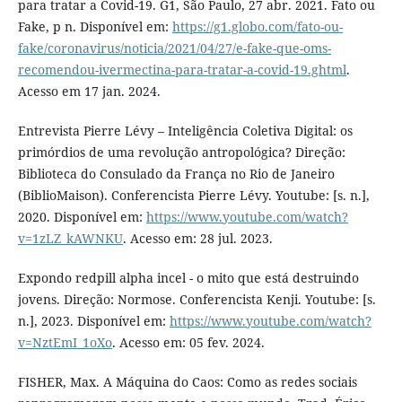
para tratar a Covid-19. G1, São Paulo, 27 abr. 2021. Fato ou
Fake, p n. Disponível em:
https://g1.globo.com/fato-ou-
fake/coronavirus/noticia/2021/04/27/e-fake-que-oms-
recomendou-ivermectina-para-tratar-a-covid-19.ghtml
.
Acesso em 17 jan. 2024.
Entrevista Pierre Lévy – Inteligência Coletiva Digital: os
primórdios de uma revolução antropológica? Direção:
Biblioteca do Consulado da França no Rio de Janeiro
(BiblioMaison). Conferencista Pierre Lévy. Youtube: [s. n.],
2020. Disponível em:
https://www.youtube.com/watch?
v=1zLZ_kAWNKU
. Acesso em: 28 jul. 2023.
Expondo redpill alpha incel - o mito que está destruindo
jovens. Direção: Normose. Conferencista Kenji. Youtube: [s.
n.], 2023. Disponível em:
https://www.youtube.com/watch?
v=NztEmI_1oXo
. Acesso em: 05 fev. 2024.
FISHER, Max. A Máquina do Caos: Como as redes sociais