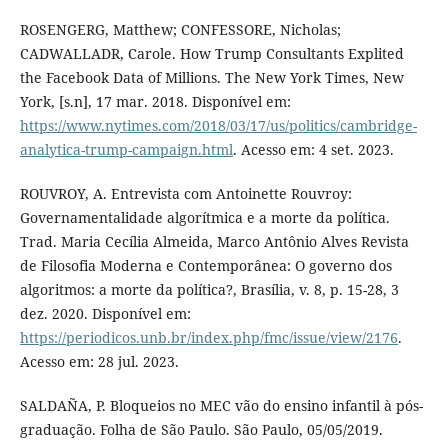
ROSENGERG, Matthew; CONFESSORE, Nicholas;
CADWALLADR, Carole. How Trump Consultants Explited
the Facebook Data of Millions. The New York Times, New
York, [s.n], 17 mar. 2018. Disponível em:
https://www.nytimes.com/2018/03/17/us/politics/cambridge-
analytica-trump-campaign.html
. Acesso em: 4 set. 2023.
ROUVROY, A. Entrevista com Antoinette Rouvroy:
Governamentalidade algorítmica e a morte da política.
Trad. Maria Cecília Almeida, Marco Antônio Alves Revista
de Filosofia Moderna e Contemporânea: O governo dos
algoritmos: a morte da política?, Brasília, v. 8, p. 15-28, 3
dez. 2020. Disponível em:
https://periodicos.unb.br/index.php/fmc/issue/view/2176
.
Acesso em: 28 jul. 2023.
SALDAÑA, P. Bloqueios no MEC vão do ensino infantil à pós-
graduação. Folha de São Paulo. São Paulo, 05/05/2019.