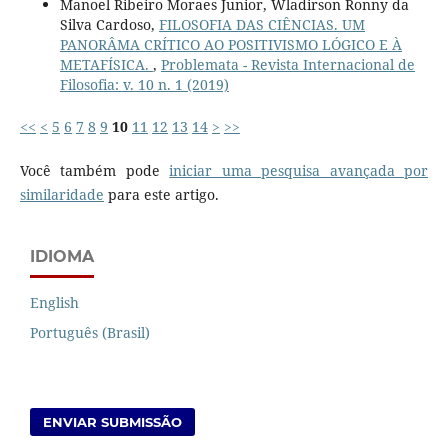
Manoel Ribeiro Moraes Junior, Wladirson Ronny da
Silva Cardoso,
FILOSOFIA DAS CIÊNCIAS. UM
PANORÂMA CRÍTICO AO POSITIVISMO LÓGICO E À
METAFÍSICA.
,
Problemata - Revista Internacional de
Filosofia: v. 10 n. 1 (2019)
<<
<
5
6
7
8
9
10
11
12
13
14
>
>>
Você também pode
iniciar uma pesquisa avançada por
similaridade
para este artigo.
IDIOMA
English
Português (Brasil)
ENVIAR SUBMISSÃO