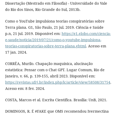
Dissertação (Mestrado em Filosofia) - Universidade do Vale
do Rio dos Sinos, Rio Grande do Sul, 2013b.
Como o YouTube impulsiona teorias conspiratórias sobre
Terra plana. G1, São Paulo, 21 jul. 2019. Ciência e Saúde
p.n, 21 jul. 2019. Disponível em:
https://g1.globo.com/ciencia-
e-saude/noticia/2019/07/21/como-o-youtube-impulsiona-
teorias-conspiratorias-sobre-terra-plana.ghtml
. Acesso em
17 jan. 2024.
CORRÊA, Murilo. Chapação maquínica, alucinação
estatística: Pensar com o Chat GPT. Lugar Comum, Rio de
Janeiro, v. 66, p. 139-155, abril 2023. Disponível em:
https://revistas.ufrj.br/index.php/lc/article/view/58508/31754
.
Acesso em: 8 fev. 2024.
COSTA, Marcos et al. Escrita Científica. Brasília: UnB, 2021.
DOMINGOS, R. É #FAKE que OMS recomendou Ivermectina