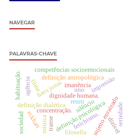
NAVEGAR
PALAVRAS-CHAVE
competências socioemocionais
habituação.
definição antropológica
impressão
agência
filme
hans jonas
imanência
uno
dignidade humana.
sujeito enraizado
silêncio
reuni
definição psicológica
definição dialética
seriedade
concentração.
eckhart
fetichismo.
sociedad
mística
dizível
transe
filosofía