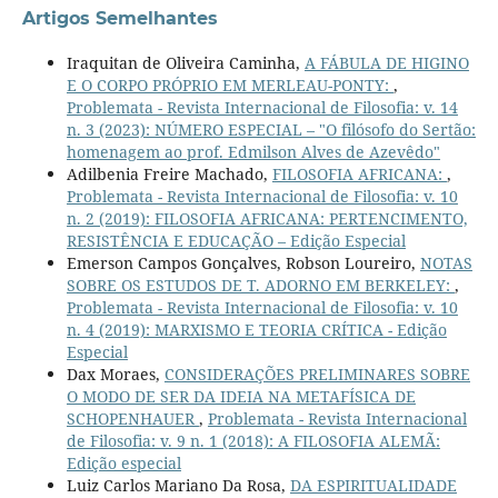
Artigos Semelhantes
Iraquitan de Oliveira Caminha,
A FÁBULA DE HIGINO
E O CORPO PRÓPRIO EM MERLEAU-PONTY:
,
Problemata - Revista Internacional de Filosofia: v. 14
n. 3 (2023): NÚMERO ESPECIAL – "O filósofo do Sertão:
homenagem ao prof. Edmilson Alves de Azevêdo"
Adilbenia Freire Machado,
FILOSOFIA AFRICANA:
,
Problemata - Revista Internacional de Filosofia: v. 10
n. 2 (2019): FILOSOFIA AFRICANA: PERTENCIMENTO,
RESISTÊNCIA E EDUCAÇÃO – Edição Especial
Emerson Campos Gonçalves, Robson Loureiro,
NOTAS
SOBRE OS ESTUDOS DE T. ADORNO EM BERKELEY:
,
Problemata - Revista Internacional de Filosofia: v. 10
n. 4 (2019): MARXISMO E TEORIA CRÍTICA - Edição
Especial
Dax Moraes,
CONSIDERAÇÕES PRELIMINARES SOBRE
O MODO DE SER DA IDEIA NA METAFÍSICA DE
SCHOPENHAUER
,
Problemata - Revista Internacional
de Filosofia: v. 9 n. 1 (2018): A FILOSOFIA ALEMÃ:
Edição especial
Luiz Carlos Mariano Da Rosa,
DA ESPIRITUALIDADE