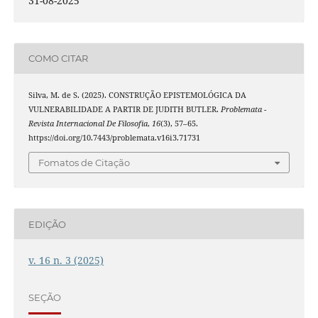
31-08-2025
COMO CITAR
Silva, M. de S. (2025). CONSTRUÇÃO EPISTEMOLÓGICA DA
VULNERABILIDADE A PARTIR DE JUDITH BUTLER.
Problemata -
Revista Internacional De Filosofia
,
16
(3), 57–65.
https://doi.org/10.7443/problemata.v16i3.71731
Fomatos de Citação
EDIÇÃO
v. 16 n. 3 (2025)
SEÇÃO