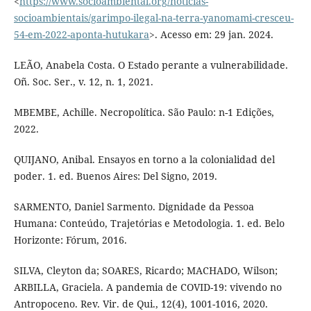
<
https://www.socioambiental.org/noticias-
socioambientais/garimpo-ilegal-na-terra-yanomami-cresceu-
54-em-2022-aponta-hutukara
>. Acesso em: 29 jan. 2024.
LEÃO, Anabela Costa. O Estado perante a vulnerabilidade.
Oñ. Soc. Ser., v. 12, n. 1, 2021.
MBEMBE, Achille. Necropolítica. São Paulo: n-1 Edições,
2022.
QUIJANO, Anibal. Ensayos en torno a la colonialidad del
poder. 1. ed. Buenos Aires: Del Signo, 2019.
SARMENTO, Daniel Sarmento. Dignidade da Pessoa
Humana: Conteúdo, Trajetórias e Metodologia. 1. ed. Belo
Horizonte: Fórum, 2016.
SILVA, Cleyton da; SOARES, Ricardo; MACHADO, Wilson;
ARBILLA, Graciela. A pandemia de COVID-19: vivendo no
Antropoceno. Rev. Vir. de Qui., 12(4), 1001-1016, 2020.