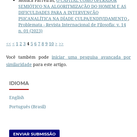
Mônica Parreiras,
O CAPITAL COMO OPERADOR
SEMIÓTICO NA ALGORITMIZAÇÃO DO HOMEM E AS
DIFICULDADES PARA A INTERVENÇÃO
PSICANALÍTICA NA DÍADE CULPA/ENDIVIDAMENTO
,
Problemata - Revista Internacional de Filosofia: v. 14
n. 01 (2023)
<<
<
1
2
3
4
5
6
7
8
9
10
>
>>
Você também pode
iniciar uma pesquisa avançada por
similaridade
para este artigo.
IDIOMA
English
Português (Brasil)
ENVIAR SUBMISSÃO