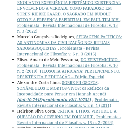
ENQUANTO EXPERIÊNCIA EPISTÊMICO-EXISTENCIAL
ENVOLVENDO A VERDADE COMO PARADOXO EM
SÖREN KIERKEGAARD, O SAGRADO EM RUDOLF
OTTO E A PRESENÇA ESPIRITUAL EM PAUL TILLICH
,
Problemata - Revista Internacional de Filosofia: v. 13
n. 3 (2022)
Marcelo Gonçalves Rodrigues,
SELVAGENS PACÍFICOS:
AS ANTINOMIAS DA CIVILIZAÇÃO NOS RITUAIS
SADOMASOQUISTAS
,
Problemata - Revista
Internacional de Filosofia: v. 6 n. 3 (2015)
Eliseu Amaro de Melo Pessanha,
DO EPISTEMICÍDIO:
,
Problemata - Revista Internacional de Filosofia: v. 10
n. 2 (2019): FILOSOFIA AFRICANA: PERTENCIMENTO,
RESISTÊNCIA E EDUCAÇÃO – Edição Especial
Alexandre Costa Lima,
SOBRE FILÓSOFOS,
SONÂMBULOS E MORTOS-VIVOS: os Reflexos da
Incapacidade para Pensar em Hannah Arendt
[doi:10.7443/problemata.v2i1.10732]
,
Problemata -
Revista Internacional de Filosofia: v. 2 n. 1 (2011)
Helrison Silva Costa,
CRÍTICA, ÉTHOS, VIRTUDE E A
QUESTÃO DO GOVERNO EM FOUCAULT
,
Problemata -
Revista Internacional de Filosofia: v. 15 n. 2 (2024)