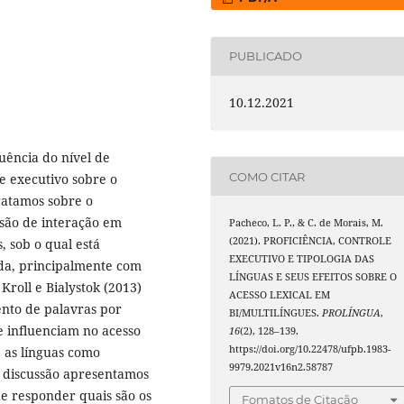
PUBLICADO
10.12.2021
uência do nível de
COMO CITAR
le executivo sobre o
tratamos sobre o
isão de interação em
Pacheco, L. P., & C. de Morais, M.
(2021). PROFICIÊNCIA, CONTROLE
s, sob o qual está
EXECUTIVO E TIPOLOGIA DAS
ida, principalmente com
LÍNGUAS E SEUS EFEITOS SOBRE O
Kroll e Bialystok (2013)
ACESSO LEXICAL EM
ento de palavras por
BI/MULTILÍNGUES.
PROLÍNGUA
,
e influenciam no acesso
16
(2), 128–139.
https://doi.org/10.22478/ufpb.1983-
e as línguas como
9979.2021v16n2.58787
a discussão apresentamos
de responder quais são os
Fomatos de Citação