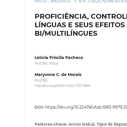
INÍCIO
/
ARQUIVOS
/
V. 16 N. 2 (2021): NÚMERO A
PROFICIÊNCIA, CONTROL
LÍNGUAS E SEUS EFEITOS
BI/MULTILÍNGUES
Letícia Priscila Pacheco
PUCRS, IFSul
Maryvone C. de Morais
PUCRS
https://orcid.org/0000-0002-7537-9858
DOI:
https://doi.org/10.22478/ufpb.1983-9979.
Acesso lexical, Tipos de língua
Palavras-chave: