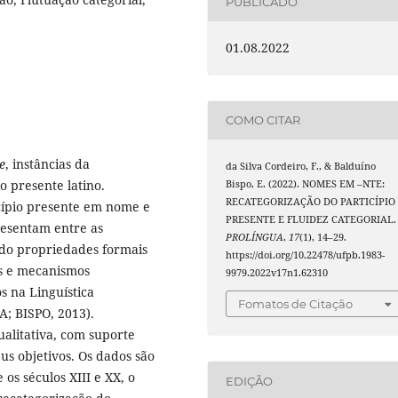
PUBLICADO
01.08.2022
COMO CITAR
e
, instâncias da
da Silva Cordeiro, F., & Balduíno
io presente latino.
Bispo, E. (2022). NOMES EM –NTE:
RECATEGORIZAÇÃO DO PARTICÍPIO
icípio presente em nome e
PRESENTE E FLUIDEZ CATEGORIAL.
esentam entre as
PROLÍNGUA
,
17
(1), 14–29.
ndo propriedades formais
https://doi.org/10.22478/ufpb.1983-
s e mecanismos
9979.2022v17n1.62310
 na Linguística
Fomatos de Citação
; BISPO, 2013).
alitativa, com suporte
eus objetivos. Os dados são
os séculos XIII e XX, o
EDIÇÃO