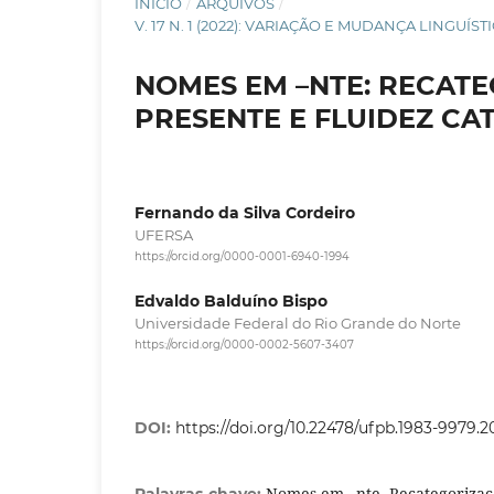
INÍCIO
/
ARQUIVOS
/
V. 17 N. 1 (2022): VARIAÇÃO E MUDANÇA LINGU
NOMES EM –NTE: RECATE
PRESENTE E FLUIDEZ CA
Fernando da Silva Cordeiro
UFERSA
https://orcid.org/0000-0001-6940-1994
Edvaldo Balduíno Bispo
Universidade Federal do Rio Grande do Norte
https://orcid.org/0000-0002-5607-3407
DOI:
https://doi.org/10.22478/ufpb.1983-9979.2
Nomes em –nte, Recategorizaçã