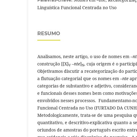
Palavras-chave:
Linguística Funcional Centrada no Uso
RESUMO
Analisamos, neste artigo, o uso de nomes em –
nt
construção [[X]
–
nte
]
, cuja origem é o particíp
V
N
Objetivamos discutir a recategorização do part
a flutuação categorial que os nomes em
–nte
apr
categorias de substantivo e adjetivo, considera
e funcionais desses nomes bem como motivaçõe
envolvidos nesses processos. Fundamentamo-nos
Funcional Centrada no Uso (FURTADO DA CUNHA
Metodologicamente, trata-se de uma pesquisa qu
quantitativo, e descritivo-explicativa quanto a s
oriundos de amostras do português escrito entre 