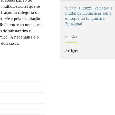
 recategorização do
 multidirecional que se
v. 17 n. 1 (2022): Variação e
 traços da categoria de
mudança linguísticas sob o
enfoque da Linguística
o –
nte
e pela exaptação
Funcional
exibida entre os nomes em
s de substantivo e
ico. A neoanálise é o
SEÇÃO
dois casos.
Artigos