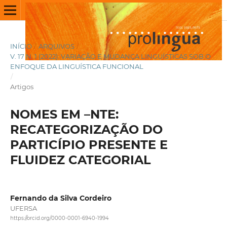
INÍCIO
/
ARQUIVOS
/
V. 17 N. 1 (2022): VARIAÇÃO E MUDANÇA LINGUÍSTICAS SOB O
ENFOQUE DA LINGUÍSTICA FUNCIONAL
/
Artigos
NOMES EM –NTE:
RECATEGORIZAÇÃO DO
PARTICÍPIO PRESENTE E
FLUIDEZ CATEGORIAL
Fernando da Silva Cordeiro
UFERSA
https://orcid.org/0000-0001-6940-1994