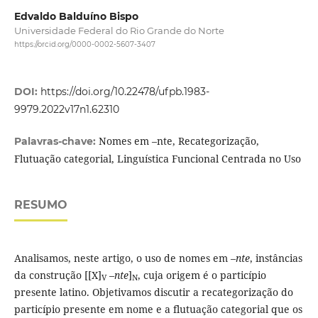
Edvaldo Balduíno Bispo
Universidade Federal do Rio Grande do Norte
https://orcid.org/0000-0002-5607-3407
DOI:
https://doi.org/10.22478/ufpb.1983-
9979.2022v17n1.62310
Nomes em –nte, Recategorização,
Palavras-chave:
Flutuação categorial, Linguística Funcional Centrada no Uso
RESUMO
Analisamos, neste artigo, o uso de nomes em –
nte
, instâncias
da construção [[X]
–
nte
]
, cuja origem é o particípio
V
N
presente latino. Objetivamos discutir a recategorização do
particípio presente em nome e a flutuação categorial que os