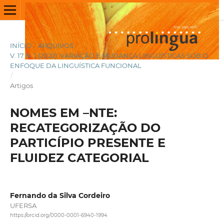
INÍCIO
/
ARQUIVOS
/
V. 17 N. 1 (2022): VARIAÇÃO E MUDANÇA LINGUÍSTICAS SOB O
ENFOQUE DA LINGUÍSTICA FUNCIONAL
/
Artigos
NOMES EM –NTE:
RECATEGORIZAÇÃO DO
PARTICÍPIO PRESENTE E
FLUIDEZ CATEGORIAL
Fernando da Silva Cordeiro
UFERSA
https://orcid.org/0000-0001-6940-1994