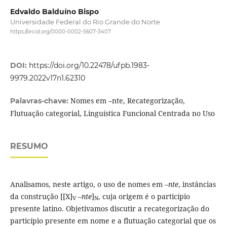
Edvaldo Balduíno Bispo
Universidade Federal do Rio Grande do Norte
https://orcid.org/0000-0002-5607-3407
DOI:
https://doi.org/10.22478/ufpb.1983-
9979.2022v17n1.62310
Nomes em –nte, Recategorização,
Palavras-chave:
Flutuação categorial, Linguística Funcional Centrada no Uso
RESUMO
Analisamos, neste artigo, o uso de nomes em –
nte
, instâncias
da construção [[X]
–
nte
]
, cuja origem é o particípio
V
N
presente latino. Objetivamos discutir a recategorização do
particípio presente em nome e a flutuação categorial que os