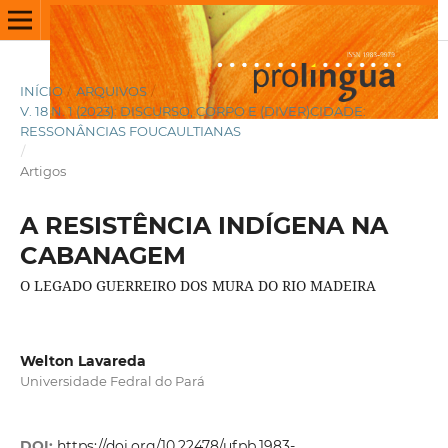
INÍCIO
/
ARQUIVOS
/
V. 18 N. 1 (2023): DISCURSO, CORPO E (DIVER)CIDADE:
RESSONÂNCIAS FOUCAULTIANAS
/
Artigos
A RESISTÊNCIA INDÍGENA NA
CABANAGEM
O LEGADO GUERREIRO DOS MURA DO RIO MADEIRA
Welton Lavareda
Universidade Fedral do Pará
DOI:
https://doi.org/10.22478/ufpb.1983-