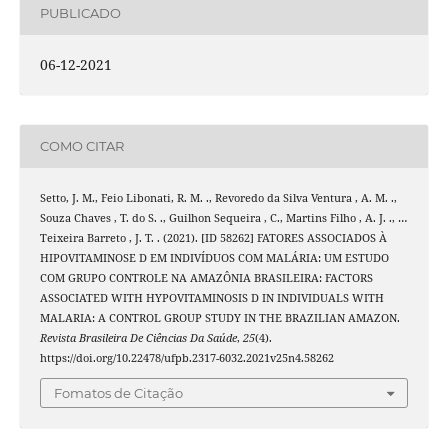
PUBLICADO
06-12-2021
COMO CITAR
Setto, J. M., Feio Libonati, R. M. ., Revoredo da Silva Ventura , A. M. .,
Souza Chaves , T. do S. ., Guilhon Sequeira , C., Martins Filho , A. J. ., …
Teixeira Barreto , J. T. . (2021). [ID 58262] FATORES ASSOCIADOS À
HIPOVITAMINOSE D EM INDIVÍDUOS COM MALÁRIA: UM ESTUDO
COM GRUPO CONTROLE NA AMAZÔNIA BRASILEIRA: FACTORS
ASSOCIATED WITH HYPOVITAMINOSIS D IN INDIVIDUALS WITH
MALARIA: A CONTROL GROUP STUDY IN THE BRAZILIAN AMAZON.
Revista Brasileira De Ciências Da Saúde
,
25
(4).
https://doi.org/10.22478/ufpb.2317-6032.2021v25n4.58262
Fomatos de Citação