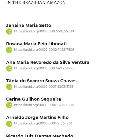
IN THE BRAZILIAN AMAZON
Janaina Maria Setto
https://orcid.org/0000-0002-5182-5200
Rosana Maria Feio Libonati
https://orcid.org/0000-0002-1425-7806
Ana Maria Revoredo da Silva Ventura
https://orcid.org/0000-0002-4737-1533
Tânia do Socorro Souza Chaves
https://orcid.org/0000-0001-5203-3128
Carina Guilhon Sequeira
https://orcid.org/0000-0001-5475-0235
Arnaldo Jorge Martins Filho
https://orcid.org/0000-0001-9153-1234
Ricardo Luiz Dantas Machado