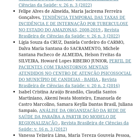
Ciências da Saúde: v. 26 n. 3 (2022)
Felipe Alves de Almeida, Maria Jacirema Ferreira
Gonçalves,
TENDÊNCIA TEMPORAL DAS TAXAS DE
INCIDÊNCIA E DE INTERNAÇÃO POR TUBERCULOSE
NO ESTADO DO AMAZONAS, 2008-2019
,
Revista
Brasileira de Ciências da Saúde: v. 26 n. 3 (2022)
Lígia Souza da CRUZ, Daniela Cordeiro do CARMO,
Dalva Maria Santana do SACRAMENTO, Michele
Santana Pacheco de ALMEIDA, Helson Freitas da
SILVEIRA, Howard Lopes RIBEIRO JUNIOR,
PERFIL DE
PACIENTES COM TRANSTORNOS MENTAIS
ATENDIDOS NO CENTRO DE ATENÇÃO PSICOSSOCIAL
DO MUNICÍPIO DE CANDEIAS - BAHIA
,
Revista
Brasileira de Ciências da Saúde: v. 20 n. 2 (2016)
Isabel Cristina Araújo Brandão, Claudia Santos
Martiniano, Akemi Iwata Monteiro, Emanuela de
Castro Marcolino, Samara Keylla Dantas Brasil, Juliana
Sampaio,
ANÁLISE DA ORGANIZAÇÃO DA REDE DE
SAÚDE DA PARAÍBA A PARTIR DO MODELO DE
REGIONALIZAÇÃO
,
Revista Brasileira de Ciências da
Saúde: v. 16 n. 3 (2012)
Vanessa Teixeira Lima, Maria Tereza Gouveia Pessoa,