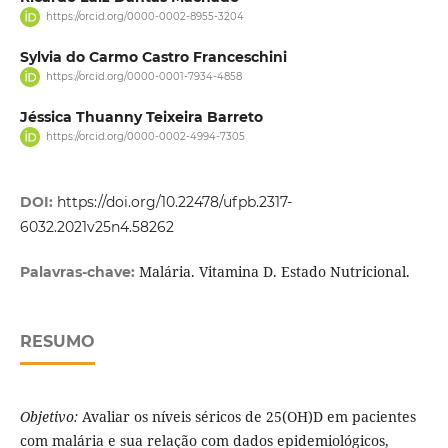
https://orcid.org/0000-0002-8955-3204
Sylvia do Carmo Castro Franceschini
https://orcid.org/0000-0001-7934-4858
Jéssica Thuanny Teixeira Barreto
https://orcid.org/0000-0002-4994-7305
DOI:
https://doi.org/10.22478/ufpb.2317-
6032.2021v25n4.58262
Malária. Vitamina D. Estado Nutricional.
Palavras-chave:
RESUMO
Objetivo:
Avaliar os níveis séricos de 25(OH)D em pacientes
com malária e sua relação com dados epidemiológicos,