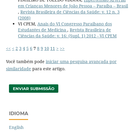
em Crianças Menores de João Pessoa – Paraíba – Brasil
,
Revista Brasileira de Ciências da Saúde: v. 12 n. 3
(2008)
VI CPEM,
Anais do VI Congresso Paraibano dos
Estudantes de Medicina
,
Revista Brasileira de
Ciências da Saúde: v. 16: (Supl. 1) 2012 - VI CPEM
<<
<
2
3
4
5
6
7
8
9
10
11
>
>>
Você também pode
iniciar uma pesquisa avançada por
similaridade
para este artigo.
ENVIAR SUBMISSÃO
IDIOMA
English