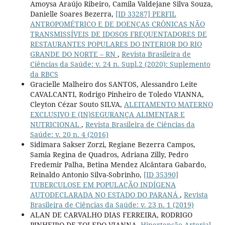
Amoysa Araújo Ribeiro, Camila Valdejane Silva Souza,
Danielle Soares Bezerra,
[ID 33287] PERFIL
ANTROPOMÉTRICO E DE DOENÇAS CRÔNICAS NÃO
TRANSMISSÍVEIS DE IDOSOS FREQUENTADORES DE
RESTAURANTES POPULARES DO INTERIOR DO RIO
GRANDE DO NORTE – RN
,
Revista Brasileira de
Ciências da Saúde: v. 24 n. Supl.2 (2020): Suplemento
da RBCS
Gracielle Malheiro dos SANTOS, Alessandro Leite
CAVALCANTI, Rodrigo Pinheiro de Toledo VIANNA,
Cleyton Cézar Souto SILVA,
ALEITAMENTO MATERNO
EXCLUSIVO E (IN)SEGURANÇA ALIMENTAR E
NUTRICIONAL
,
Revista Brasileira de Ciências da
Saúde: v. 20 n. 4 (2016)
Sidimara Sakser Zorzi, Regiane Bezerra Campos,
Samia Regina de Quadros, Adriana Zilly, Pedro
Fredemir Palha, Betina Mendez Alcântara Gabardo,
Reinaldo Antonio Silva-Sobrinho,
[ID 35390]
TUBERCULOSE EM POPULAÇÃO INDÍGENA
AUTODECLARADA NO ESTADO DO PARANÁ
,
Revista
Brasileira de Ciências da Saúde: v. 23 n. 1 (2019)
ALAN DE CARVALHO DIAS FERREIRA, RODRIGO
PINHEIRO DE TOLEDO VIANNA,
Hipertensão Arterial