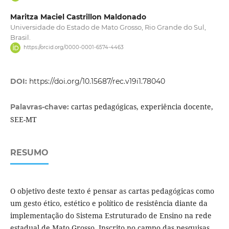
Maritza Maciel Castrillon Maldonado
Universidade do Estado de Mato Grosso, Rio Grande do Sul,
Brasil.
https://orcid.org/0000-0001-6574-4463
DOI:
https://doi.org/10.15687/rec.v19i1.78040
cartas pedagógicas, experiência docente,
Palavras-chave:
SEE-MT
RESUMO
O objetivo deste texto é pensar as cartas pedagógicas como
um gesto ético, estético e político de resistência diante da
implementação do Sistema Estruturado de Ensino na rede
estadual de Mato Grosso. Inscrito no campo das pesquisas