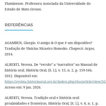
Fluminense. Professora Associada da Universidade do
Estado de Mato Grosso.
REFERÊNCIAS
AGAMBEN, Giorgio. O amigo & O que é um dispositivo?
Tradução de Vinicius Nicastro Honesko. Chapecó: Argos,
2014.
ALBERTI, Verena. De “versão” a “narrativa” no Manual de
história oral. História Oral, [S. l.], v. 15, n. 2, p. 159-166,
2012. Disponível em:
https://revista.historiaoral.org.br/index.php/rho/article/view/2
Acesso em: 9 jan. 2026.
ALBERTI, Verena. Tradição oral e história oral:
proximidades e fronteiras. História Oral, [S. l.], v. 8, n. 1, p.