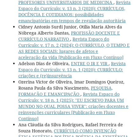
PROFESORES UNIVERSITARIOS DE MEDICINA
,
Revista
Espaço do Currículo: v. 13 n. 3 (2020): CURRÍCULOS,
DOCÊNCIA E COTIDIANOS: possibilidades
emancipatórias em tempos de regulação autoritária
Cidney Antonio Surdi Junior, Otília Maria Alves da
Nóbrega Alberto Dantas,
PROFISSÃO DOCENTE E
CURRÍCULO NARRATIVO
,
Revista Espaço do
Currículo: v. 17 n. 2 (2024): O CURRÍCULO, O TEMPO E
AS REDES SOCIAIS: lugares de afetos e
aceleração da vida [Publicação em Fluxo Contínuo]
Adelson Dias de Oliveira,
ENTRE O IR E VIR
,
Revista
Espaço do Currículo: v. 13 n. 1 (2020): CURRÍCULO:
criações e (re)insurgência
Ozerina Victor de Oliveira, Imar Domingos Queiroz,
Rosana Paula da Silva Nascimento,
PESQUISA,
FORMAÇÃO E EMANCIPAÇÃO
,
Revista Espaço do
Currículo: v. 18 n. 1 (2025): "EU ESCREVO PARA UM
MUNDO NO QUAL POSSA VIVER": criações docentes e
reinvenções curriculares [Publicação em Fluxo
Contínuo]
Ana Cláudia da Silva Rodrigues, Rafael Ferreira de
Souza Honorato,
CURRÍCULO COMO INVENÇÃO
ÉTICA-ESTÉTICA-POLÍTICA-POÉTICA DA EXISTÊNCIA