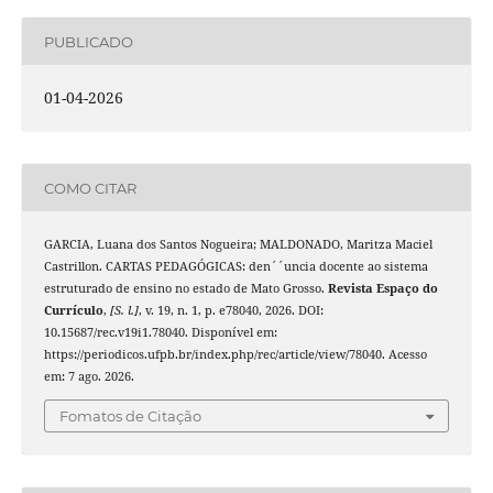
PUBLICADO
01-04-2026
COMO CITAR
GARCIA, Luana dos Santos Nogueira; MALDONADO, Maritza Maciel
Castrillon. CARTAS PEDAGÓGICAS: den´´uncia docente ao sistema
estruturado de ensino no estado de Mato Grosso.
Revista Espaço do
Currículo
,
[S. l.]
, v. 19, n. 1, p. e78040, 2026. DOI:
10.15687/rec.v19i1.78040. Disponível em:
https://periodicos.ufpb.br/index.php/rec/article/view/78040. Acesso
em: 7 ago. 2026.
Fomatos de Citação