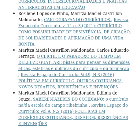
CURRÍCULOS, INTERSECCIONALIDADES E PRÁTICAS
ANTIRRACISTAS EM EDUCAÇÃO
Rosilene Lopes de Pinho, Maritza Maciel Castrillon
Maldonado,
CARTOGRAFANDO CURRÍCULOS
,
Revista
Espaço do Currículo: v. 14 n. 3 (2021): CURRÍCULO
COMO POSSIBILIDADE DE RESISTÊNCIA, DE CRIAÇÃO,
DE SOLIDARIEDADES E AFIRMAÇÃO DE UMA VIDA
BONITA
Maritza Maciel Castrillon Maldonado, Carlos Eduardo
Ferraço,
O CLICHÊ E O PARADOXO DO TEMPO EM
DELEUZE-GUATTARI: pistas para pensar as dimensões
éticas, estéticas e políticas do currículo e da formação
,
Revista Espaço do Currículo: Vol.9, N.3 (2016)
POLÍTICAS EM CURRÍCULO: OUTROS COTIDIANOS,
NOVOS DESAFIOS, RESISTÊNCIAS E INVENÇÕES
Maritza Maciel Castrillon Maldonado, Edilma de
Souza,
SABERESFAZERES DO COTIDIANO: o currículo
na/da escola do campo ribeirinha
,
Revista Espaço do
Currículo: Vol.9, N.2 (2016) POLÍTICAS EM
CURRÍCULO: COTIDIANOS, DESAFIOS, RESISTÊNCIAS
E INVENÇÕES