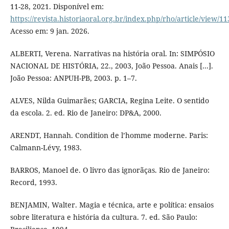
11-28, 2021. Disponível em:
https://revista.historiaoral.org.br/index.php/rho/article/view/11
Acesso em: 9 jan. 2026.
ALBERTI, Verena. Narrativas na história oral. In: SIMPÓSIO
NACIONAL DE HISTÓRIA, 22., 2003, João Pessoa. Anais [...].
João Pessoa: ANPUH-PB, 2003. p. 1–7.
ALVES, Nilda Guimarães; GARCIA, Regina Leite. O sentido
da escola. 2. ed. Rio de Janeiro: DP&A, 2000.
ARENDT, Hannah. Condition de l’homme moderne. Paris:
Calmann-Lévy, 1983.
BARROS, Manoel de. O livro das ignorãças. Rio de Janeiro:
Record, 1993.
BENJAMIN, Walter. Magia e técnica, arte e política: ensaios
sobre literatura e história da cultura. 7. ed. São Paulo: