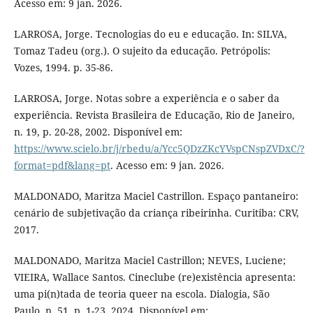
Acesso em: 9 jan. 2026.
LARROSA, Jorge. Tecnologias do eu e educação. In: SILVA,
Tomaz Tadeu (org.). O sujeito da educação. Petrópolis:
Vozes, 1994. p. 35-86.
LARROSA, Jorge. Notas sobre a experiência e o saber da
experiência. Revista Brasileira de Educação, Rio de Janeiro,
n. 19, p. 20-28, 2002. Disponível em:
https://www.scielo.br/j/rbedu/a/Ycc5QDzZKcYVspCNspZVDxC/?
format=pdf&lang=pt
. Acesso em: 9 jan. 2026.
MALDONADO, Maritza Maciel Castrillon. Espaço pantaneiro:
cenário de subjetivação da criança ribeirinha. Curitiba: CRV,
2017.
MALDONADO, Maritza Maciel Castrillon; NEVES, Luciene;
VIEIRA, Wallace Santos. Cineclube (re)existência apresenta:
uma pi(n)tada de teoria queer na escola. Dialogia, São
Paulo, n. 51, p. 1-23, 2024. Disponível em: