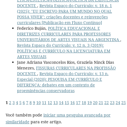
DOCENTE
,
Revista Espaço do Currículo: v. 18 n. 1
(2025): "EU ESCREVO PARA UM MUNDO NO QUAL
POSSA VIVER": criações docentes e reinvenções
curriculares [Publicação em Fluxo Contínuo]
Federico Buján,
POLÍTICA EDUCACIONAL E
DIRETRIZES CURRICULARES PARA PROFESSORES
UNIVERSITÁRIOS DE ARTES VISUAIS NA ARGENTINA
,
Revista Espaço do Currículo: v. 12 n. 3 (2019):
POLÍTICAS E CURRÍCULO NA LICENCIATURA EM
ARTES VISUAIS
Jane Adriana Vasconcelos Rios, Graziela Ninck Dias
Menezes,
FISSURAS CURRICULARES NA PROFISSÃO
DOCENTE
,
Revista Espaço do Currículo: v. 13 n.
Especial (2020): PESQUISA EM CURRÍCULO E
DIFERENÇA: debates em um contexto de
proeminências conservadoras
1
2
3
4
5
6
7
8
9
10
11
12
13
14
15
16
17
18
19
20
21
22
23
24
25
Você também pode
iniciar uma pesquisa avançada por
similaridade
para este artigo.