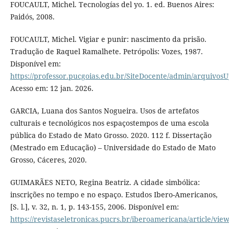
FOUCAULT, Michel. Tecnologías del yo. 1. ed. Buenos Aires:
Paidós, 2008.
FOUCAULT, Michel. Vigiar e punir: nascimento da prisão.
Tradução de Raquel Ramalhete. Petrópolis: Vozes, 1987.
Disponível em:
https://professor.pucgoias.edu.br/SiteDocente/admin/arquiv
Acesso em: 12 jan. 2026.
GARCIA, Luana dos Santos Nogueira. Usos de artefatos
culturais e tecnológicos nos espaçostempos de uma escola
pública do Estado de Mato Grosso. 2020. 112 f. Dissertação
(Mestrado em Educação) – Universidade do Estado de Mato
Grosso, Cáceres, 2020.
GUIMARÃES NETO, Regina Beatriz. A cidade simbólica:
inscrições no tempo e no espaço. Estudos Ibero-Americanos,
[S. l.], v. 32, n. 1, p. 143-155, 2006. Disponível em:
https://revistaseletronicas.pucrs.br/iberoamericana/article/vie