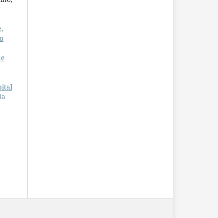
,
o
de
ital
da