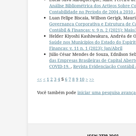
Análise Bibliométrica dos Artigos Sobre C
Contabilidade no Período de 2004 a 2010
Luan Felipe Biscaia, Willson Gerigk, Maur
Governança Corporativa e Estrutura de Ca
Contábil & Finanças: v. 9 n. 2 (2021): Maio
Helder Kiyoshi Kashiwakura, Andréa de O
Saúde nos Municípios do Estado do Espíri
Finanças: v. 11 n. 1 (2023): Jan/Abril
Júlio César Mendes de Souza, Ednilson Seb
das Empresas Brasileiras de Capital Aberto
COVID-19.
,
Revista Evidenciação Contábil &
<<
<
1
2
3
4
5
6
7
8
9
10
>
>>
Você também pode
iniciar uma pesquisa avança