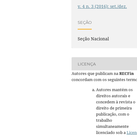
v. 4 n. 3 (2016): set./dez.
SEÇÃO
Seção Nacional
LICENÇA
Autores que publicam na
RECFin
concordam com os seguintes termo
Autores mantém os
direitos autorais e
concedem à revista o
direito de primeira
publicação, com o
trabalho
simultaneamente
licenciado sob a
Licen