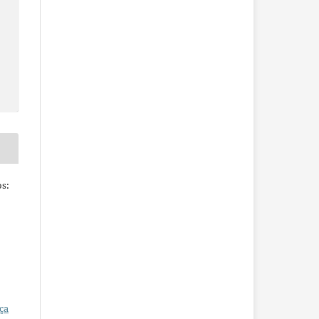
s:
ça