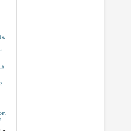
l &
as
e a
 2
com
o
lho,