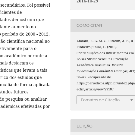
2016-10-29
secundários. Foi possível
icientes de
ultados demostram que
COMO CITAR
tante aumento no
o período de 2000 - 2012,
o científica nacional no
Abdalla, K. G. M. Z., Citadin, A. B., &
Pinheiro Junior, L. (2016).
etivamente para o
Contribuições dos Investimentos em
po acadêmico perante a
Bolsas Stricto Sensu na Produção
nais destacam os
Acadêmica Brasileira.
Revista
tísticas que levam a tais
Evidenciação Contábil & Finanças
,
4
(3)
órico dos estudos que
30–43. Recuperado de
https://periodicos.ufpb.br/index.php/
uxilia de forma aplicada
ecfin/article/view/29107
studos futuros
de pesquisa ou analisar
Fomatos de Citação
cadêmicas efetivadas por
EDIÇÃO