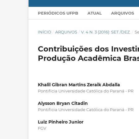
PERIÓDICOS UFPB
ATUAL
ARQUIVOS
INÍCIO
/
ARQUIVOS
/
V. 4 N. 3 (2016): SET./DEZ.
/
S
Contribuições dos Invest
Produção Acadêmica Brasi
Khalil Gibran Martins Zeraik Abdalla
Pontifícia Universidade Católica do Paraná - PR
Alysson Bryan Citadin
Pontifícia Universidade Católica do Paraná - PR
Luiz Pinheiro Junior
FGV