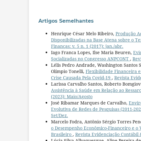
Artigos Semelhantes
Henrique César Melo Ribeiro,
Produção Ac
Disponibilizadas na Base Atena sobre o T
Finanças: v. 5 n. 1 (2017): jan./abr.
Iago Franca Lopes, Ilse Maria Beuren,
Evi
Socializadas no Congresso ANPCONT
,
Revi
Lélis Pedro Andrade, Washington Santos S
Olímpio Tonelli,
Flexibilidade Financeira 
Crise Causada Pela Covid-19
,
Revista Evid
Larissa Carvalho Santos, Roberto Bomgiov
Assistência à Saúde em Relação ao Ressa
(2023): Maio/Agosto
José Ribamar Marques de Carvalho,
Envir
Evolutiva de Redes de Pesquisas (2011-20
Set/Dez.
Marcelo Fodra, Antônio Sérgio Torres Pene
o Desempenho Econômico-Financeiro e o V
Brasileiro
,
Revista Evidenciação Contábil &
Lúcia Silva Albuquerque, Aline Pereira d