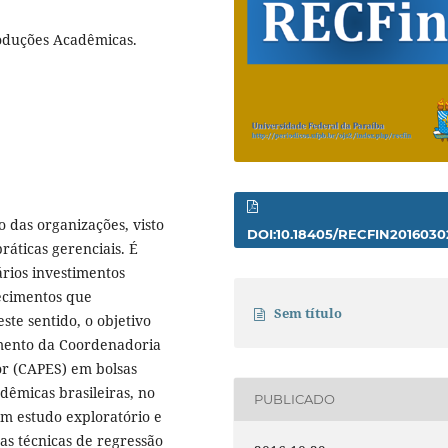
oduções Acadêmicas.
 das organizações, visto
DOI:10.18405/RECFIN2016030
áticas gerenciais. É
ários investimentos
ecimentos que
Sem título
te sentido, o objetivo
timento da Coordenadoria
or (CAPES) em bolsas
dêmicas brasileiras, no
PUBLICADO
um estudo exploratório e
 as técnicas de regressão