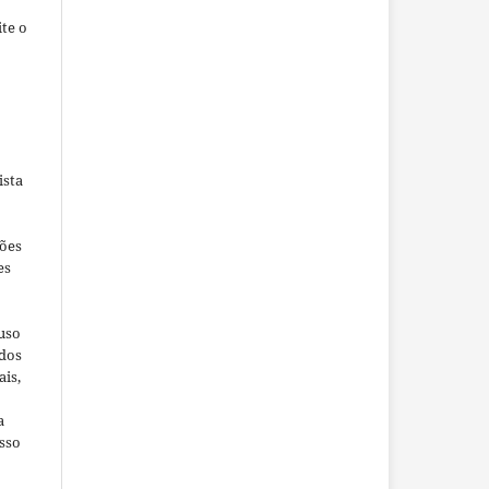
te o
ista
ções
es
 uso
ados
ais,
a
sso