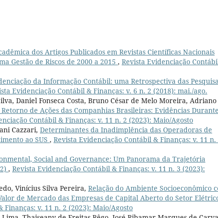
adêmica dos Artigos Publicados em Revistas Científicas Nacionais
ema Gestão de Riscos de 2000 a 2015
,
Revista Evidenciação Contábi
denciação da Informação Contábil: uma Retrospectiva das Pesquis
sta Evidenciação Contábil & Finanças: v. 6 n. 2 (2018): mai./ago.
ilva, Daniel Fonseca Costa, Bruno César de Melo Moreira, Adriano
e Retorno de Ações das Companhias Brasileiras: Evidências Durant
enciação Contábil & Finanças: v. 11 n. 2 (2023): Maio/Agosto
ani Cazzari,
Determinantes da Inadimplência das Operadoras de
rcimento ao SUS
,
Revista Evidenciação Contábil & Finanças: v. 11 n.
onmental, Social and Governance: Um Panorama da Trajetória
22)
,
Revista Evidenciação Contábil & Finanças: v. 11 n. 3 (2023):
do, Vinícius Silva Pereira,
Relação do Ambiente Socioeconômico 
alor de Mercado das Empresas de Capital Aberto do Setor Elétric
 Finanças: v. 11 n. 2 (2023): Maio/Agosto
e Lima, Thaiseany de Freitas Rêgo, José Ribamar Marques de Carva