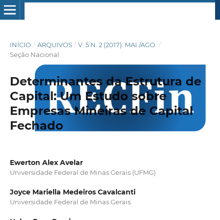
INÍCIO
/
ARQUIVOS
/
V. 5 N. 2 (2017): MAI./AGO.
/
Seção Nacional
Determinantes da Estrutura de
Capital: Um Estudo sobre
Empresas Mineiras de Capital
Fechado
Ewerton Alex Avelar
Universidade Federal de Minas Gerais (UFMG)
Joyce Mariella Medeiros Cavalcanti
Universidade Federal de Minas Gerais