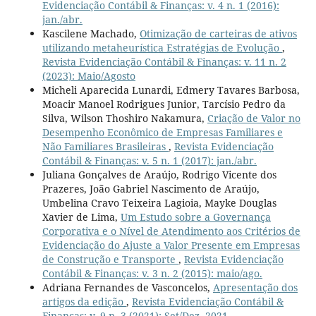
Evidenciação Contábil & Finanças: v. 4 n. 1 (2016):
jan./abr.
Kascilene Machado,
Otimização de carteiras de ativos
utilizando metaheurística Estratégias de Evolução
,
Revista Evidenciação Contábil & Finanças: v. 11 n. 2
(2023): Maio/Agosto
Micheli Aparecida Lunardi, Edmery Tavares Barbosa,
Moacir Manoel Rodrigues Junior, Tarcísio Pedro da
Silva, Wilson Thoshiro Nakamura,
Criação de Valor no
Desempenho Econômico de Empresas Familiares e
Não Familiares Brasileiras
,
Revista Evidenciação
Contábil & Finanças: v. 5 n. 1 (2017): jan./abr.
Juliana Gonçalves de Araújo, Rodrigo Vicente dos
Prazeres, João Gabriel Nascimento de Araújo,
Umbelina Cravo Teixeira Lagioia, Mayke Douglas
Xavier de Lima,
Um Estudo sobre a Governança
Corporativa e o Nível de Atendimento aos Critérios de
Evidenciação do Ajuste a Valor Presente em Empresas
de Construção e Transporte
,
Revista Evidenciação
Contábil & Finanças: v. 3 n. 2 (2015): maio/ago.
Adriana Fernandes de Vasconcelos,
Apresentação dos
artigos da edição
,
Revista Evidenciação Contábil &
Finanças: v. 9 n. 3 (2021): Set/Dez. 2021