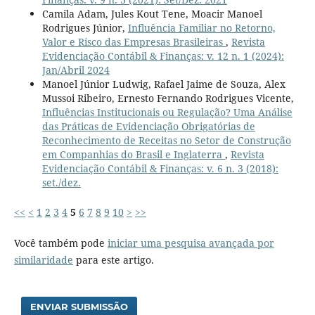
Camila Adam, Jules Kout Tene, Moacir Manoel
Rodrigues Júnior,
Influência Familiar no Retorno,
Valor e Risco das Empresas Brasileiras
,
Revista
Evidenciação Contábil & Finanças: v. 12 n. 1 (2024):
Jan/Abril 2024
Manoel Júnior Ludwig, Rafael Jaime de Souza, Alex
Mussoi Ribeiro, Ernesto Fernando Rodrigues Vicente,
Influências Institucionais ou Regulação? Uma Análise
das Práticas de Evidenciação Obrigatórias de
Reconhecimento de Receitas no Setor de Construção
em Companhias do Brasil e Inglaterra
,
Revista
Evidenciação Contábil & Finanças: v. 6 n. 3 (2018):
set./dez.
<<
<
1
2
3
4
5
6
7
8
9
10
>
>>
Você também pode
iniciar uma pesquisa avançada por
similaridade
para este artigo.
ENVIAR SUBMISSÃO