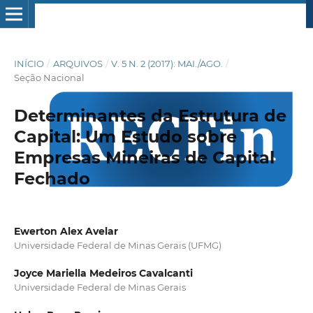
INÍCIO
/
ARQUIVOS
/
V. 5 N. 2 (2017): MAI./AGO.
/
Seção Nacional
Determinantes da Estrutura de
Capital: Um Estudo sobre
Empresas Mineiras de Capital
Fechado
Ewerton Alex Avelar
Universidade Federal de Minas Gerais (UFMG)
Joyce Mariella Medeiros Cavalcanti
Universidade Federal de Minas Gerais