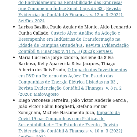
do Endividamento na Rentabilidade das Empresas
que Compõem o Índice Small Caps da B3
,
Revista
Evidenciação Contábil & Finanças: v. 12 n. 3 (2024):
Set/Dez 2024
Larissa Bazilio, Paulo Aguiar do Monte, Aldo Leonardo
Cunha Callado,
Custeio Alvo: Análise da Adoção e
Desempenho em Indústrias de Transformação na
Cidade de Campina Grande/PB
,
Revista Evidenciação
Contábil & Finanças: v. 11 n. 3 (2023): Set/Dez.
Maria Lucrécia Jorge Izidoro, Josilene da Silva
Barbosa, Kelly Aparecida Silva Jacques, Thiago
Alberto dos Reis Prado,
O Impacto dos Investimentos
em P&D no Retorno das Ações: Um Estudo das
Companhias de Energia Elétrica Listadas na B3
,
Revista Evidenciação Contábil & Finanças: v. 8 n. 2
(2020): Maio/Agosto
Diego Veronese Ferreira, João Victor Anderle Garcia ,
João Victor Bolini Borghetti, Stefano Fonzar
Zomignani, Michele Nascimento Jucá,
Impacto da
Covid-19 nas Companhias com Práticas de
Sustentabilidade: Um Estudo de Evento
,
Revista
Evidenciação Contábil & Finanças: v. 10 n. 3 (2022):
Set/Dez. 2022