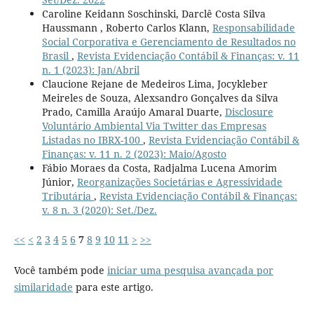
Caroline Keidann Soschinski, Darclê Costa Silva
Haussmann , Roberto Carlos Klann,
Responsabilidade
Social Corporativa e Gerenciamento de Resultados no
Brasil
,
Revista Evidenciação Contábil & Finanças: v. 11
n. 1 (2023): Jan/Abril
Claucione Rejane de Medeiros Lima, Jocykleber
Meireles de Souza, Alexsandro Gonçalves da Silva
Prado, Camilla Araújo Amaral Duarte,
Disclosure
Voluntário Ambiental Via Twitter das Empresas
Listadas no IBRX-100
,
Revista Evidenciação Contábil &
Finanças: v. 11 n. 2 (2023): Maio/Agosto
Fábio Moraes da Costa, Radjalma Lucena Amorim
Júnior,
Reorganizações Societárias e Agressividade
Tributária
,
Revista Evidenciação Contábil & Finanças:
v. 8 n. 3 (2020): Set./Dez.
<<
<
2
3
4
5
6
7
8
9
10
11
>
>>
Você também pode
iniciar uma pesquisa avançada por
similaridade
para este artigo.