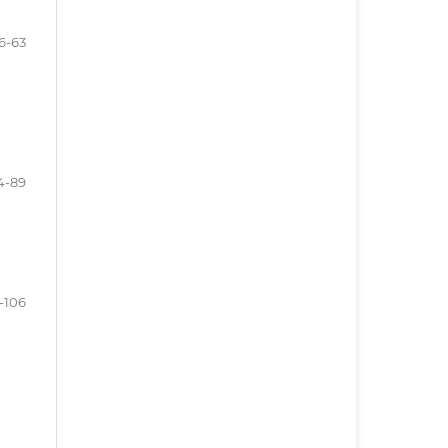
6-63
4-89
-106