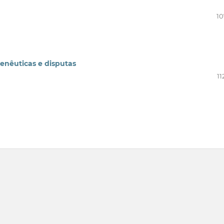
10
menêuticas e disputas
11