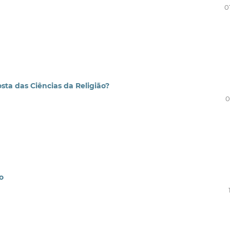
0
osta das Ciências da Religião?
0
o