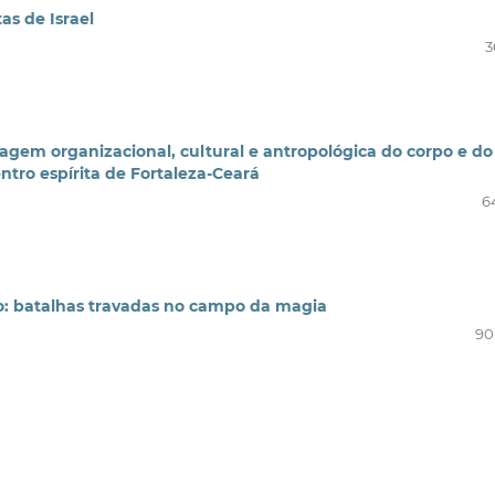
as de Israel
3
agem organizacional, cultural e antropológica do corpo e do
tro espírita de Fortaleza-Ceará
6
to: batalhas travadas no campo da magia
90