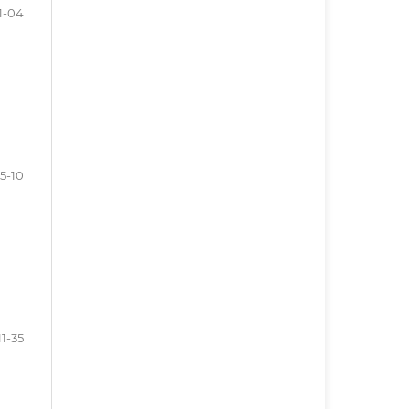
1-04
5-10
11-35