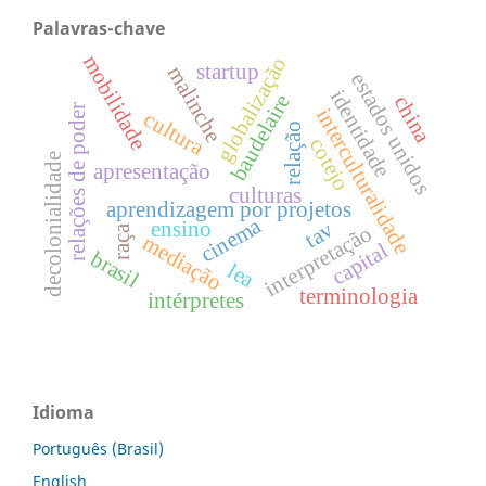
Palavras-chave
mobilidade
globalização
startup
malinche
estados unidos
identidade
baudelaire
china
relações de poder
interculturalidade
cultura
relação
cotejo
decolonialidade
apresentação
culturas
aprendizagem por projetos
cinema
tav
ensino
interpretação
raça
mediação
capital
brasil
lea
terminologia
intérpretes
Idioma
Português (Brasil)
English