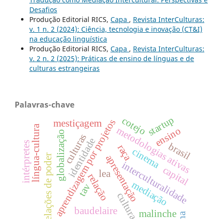
Desafios
Produção Editorial RICS,
Capa
,
Revista InterCulturas:
v. 1 n. 2 (2024): Ciência, tecnologia e inovação (CT&I)
na educação linguística
Produção Editorial RICS,
Capa
,
Revista InterCulturas:
v. 2 n. 2 (2025): Práticas de ensino de línguas e de
culturas estrangeiras
Palavras-chave
startup
cotejo
aprendizagem por projetos
mestiçagem
língua-cultura
metodologias ativas
ensino
globalização
culturas
identidade
intérpretes
brasil
raça
cinema
relações de poder
apresentação
interculturalidade
capital
lea
relação
mediação
tav
cultura
baudelaire
malinche