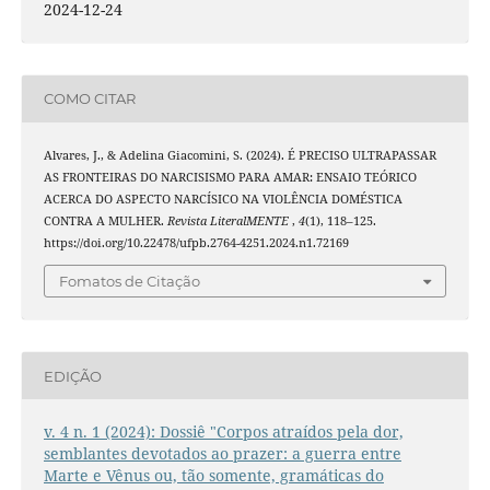
2024-12-24
COMO CITAR
Alvares, J., & Adelina Giacomini, S. (2024). É PRECISO ULTRAPASSAR
AS FRONTEIRAS DO NARCISISMO PARA AMAR: ENSAIO TEÓRICO
ACERCA DO ASPECTO NARCÍSICO NA VIOLÊNCIA DOMÉSTICA
CONTRA A MULHER.
Revista LiteralMENTE
,
4
(1), 118–125.
https://doi.org/10.22478/ufpb.2764-4251.2024.n1.72169
Fomatos de Citação
EDIÇÃO
v. 4 n. 1 (2024): Dossiê "Corpos atraídos pela dor,
semblantes devotados ao prazer: a guerra entre
Marte e Vênus ou, tão somente, gramáticas do