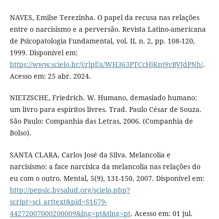
NAVES, Emilse Terezinha. O papel da recusa nas relações
entre o narcisismo e a perversão. Revista Latino-americana
de Psicopatologia Fundamental, vol. II, n. 2, pp. 108-120,
1999. Disponível em:
https://www.scielo.br/j/rlpf/a/WH363PTCcHjKnj9vBVJdPNh/
.
Acesso em: 25 abr. 2024.
NIETZSCHE, Friedrich. W. Humano, demasiado humano:
um livro para espíritos livres. Trad. Paulo César de Souza.
São Paulo: Companhia das Letras, 2006. (Companhia de
Bolso).
SANTA CLARA, Carlos José da Silva. Melancolia e
narcisismo: a face narcísica da melancolia nas relações do
eu com o outro. Mental, 5(9), 131-150, 2007. Disponível em:
http://pepsic.bvsalud.org/scielo.php?
script=sci_arttext&pid=S1679-
44272007000200009&lng=pt&tlng=pt
. Acesso em: 01 jul.