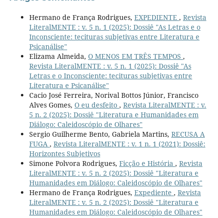
Hermano de França Rodrigues,
EXPEDIENTE
,
Revista
LiteralMENTE : v. 5 n. 1 (2025): Dossiê "As Letras e o
Inconsciente: tecituras subjetivas entre Literatura e
Psicanálise"
Elizama Almeida,
O MENOS EM TRÊS TEMPOS
,
Revista LiteralMENTE : v. 5 n. 1 (2025): Dossiê "As
Letras e o Inconsciente: tecituras subjetivas entre
Literatura e Psicanálise"
Cacio José Ferreira, Norival Bottos Júnior, Francisco
Alves Gomes,
O eu desfeito
,
Revista LiteralMENTE : v.
5 n. 2 (2025): Dossiê "Literatura e Humanidades em
Diálogo: Caleidoscópio de Olhares"
Sergio Guilherme Bento, Gabriela Martins,
RECUSA A
FUGA
,
Revista LiteralMENTE : v. 1 n. 1 (2021): Dossiê:
Horizontes Subjetivos
Simone Polvora Rodrigues,
Ficção e História
,
Revista
LiteralMENTE : v. 5 n. 2 (2025): Dossiê "Literatura e
Humanidades em Diálogo: Caleidoscópio de Olhares"
Hermano de França Rodrigues,
Expediente
,
Revista
LiteralMENTE : v. 5 n. 2 (2025): Dossiê "Literatura e
Humanidades em Diálogo: Caleidoscópio de Olhares"