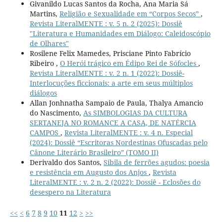
Givanildo Lucas Santos da Rocha, Ana Maria Sá
Martins,
Religião e Sexualidade em “Corpos Secos”
,
Revista LiteralMENTE : v. 5 n. 2 (2025): Dossiê
"Literatura e Humanidades em Diálogo: Caleidoscópio
de Olhares"
Rosilene Felix Mamedes, Prisciane Pinto Fabrício
Ribeiro ,
O Herói trágico em Édipo Rei de Sófocles
,
Revista LiteralMENTE : v. 2 n. 1 (2022): Dossiê-
Interlocuções ficcionais: a arte em seus múltiplos
diálogos
Allan Jonhnatha Sampaio de Paula, Thalya Amancio
do Nascimento,
As SIMBOLOGIAS DA CULTURA
SERTANEJA NO ROMANCE A CASA, DE NATÉRCIA
CAMPOS
,
Revista LiteralMENTE : v. 4 n. Especial
(2024): Dossiê “Escritoras Nordestinas Ofuscadas pelo
Cânone Literário Brasileiro” (TOMO II)
Derivaldo dos Santos,
Sibila de ferrões agudos: poesia
e resistência em Augusto dos Anjos
,
Revista
LiteralMENTE : v. 2 n. 2 (2022): Dossiê - Eclosões do
desespero na Literatura
<<
<
6
7
8
9
10
11
12
>
>>