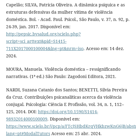
Capelão; SILVA, Patrícia Oliveira. A dinâmica psíquica e as
estruturas defensivas da mulher vítima de violência
doméstica. Bol. - Acad. Paul. Psicol., São Paulo, v. 37, n. 92, p.
24-39, jan. 2017. Disponível em:
http://pepsic.bvsalud.org/scielo.php?
script=sci_arttext&pid=S1415-
711X2017000100004&lng=pt&nrm=iso
. Acesso em: 14 dez.
2024.
MOURA, Manuela. Violência doméstica – ressignificando
narrativas. (1ª ed.) São Paulo: Zagodoni Editora, 2021.
NARDI, Suzana Catanio dos Santos; BENETTI, Silvia Pereira
da Cruz. Contribuições psicanalíticas acerca da violência
conjugal. Psicologia: Ciência E Profissão, vol. 34, n. 1, 112–
125, 2014. DOI:
https://doi.org/10.1590/S1414-
98932014000100009
. Disponível em:
https://www.scielo.br/j/pcp/a/FTcJSHbdKrqVHkbzwKnG6jB/abstr
lang=pt#ModalTutors
Acesso em: 25 abr. 2024.