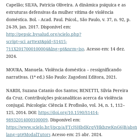
Capelão; SILVA, Patrícia Oliveira. A dinâmica psíquica e as
estruturas defensivas da mulher vítima de violência
doméstica. Bol. - Acad. Paul. Psicol., São Paulo, v. 37, n. 92, p.
24-39, jan. 2017. Disponível em:
http://pepsic.bvsalud.org/scielo.php?
script=sci_arttext&pid=S1415-
711X2017000100004&lng=pt&nrm=iso
. Acesso em: 14 dez.
2024.
MOURA, Manuela. Violência doméstica – ressignificando
narrativas. (1ª ed.) São Paulo: Zagodoni Editora, 2021.
NARDI, Suzana Catanio dos Santos; BENETTI, Silvia Pereira
da Cruz. Contribuições psicanalíticas acerca da violência
conjugal. Psicologia: Ciência E Profissão, vol. 34, n. 1, 112–
125, 2014. DOI:
https://doi.org/10.1590/S1414-
98932014000100009
. Disponível em:
https://www.scielo.br/j/pcp/a/FTcJSHbdKrqVHkbzwKnG6jB/abstr
lang=pt#ModalTutors
Acesso em: 25 abr. 2024.