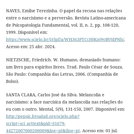
NAVES, Emilse Terezinha. O papel da recusa nas relações
entre o narcisismo e a perversão. Revista Latino-americana
de Psicopatologia Fundamental, vol. II, n. 2, pp. 108-120,
1999. Disponível em:
https://www.scielo.br/j/rlpf/a/WH363PTCcHjKnj9vBVJdPNh/
.
Acesso em: 25 abr. 2024.
NIETZSCHE, Friedrich. W. Humano, demasiado humano:
um livro para espíritos livres. Trad. Paulo César de Souza.
São Paulo: Companhia das Letras, 2006. (Companhia de
Bolso).
SANTA CLARA, Carlos José da Silva. Melancolia e
narcisismo: a face narcísica da melancolia nas relações do
eu com o outro. Mental, 5(9), 131-150, 2007. Disponível em:
http://pepsic.bvsalud.org/scielo.php?
script=sci_arttext&pid=S1679-
44272007000200009&lng=pt&tlng=pt
. Acesso em: 01 jul.