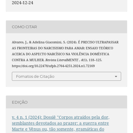
2024-12-24
COMO CITAR
Alvares, J., & Adelina Giacomini, S. (2024). É PRECISO ULTRAPASSAR
AS FRONTEIRAS DO NARCISISMO PARA AMAR: ENSAIO TEÓRICO
ACERCA DO ASPECTO NARCÍSICO NA VIOLÊNCIA DOMÉSTICA
CONTRA A MULHER.
Revista LiteralMENTE
,
4
(1), 118–125.
https://doi.org/10.22478/ufpb.2764-4251.2024.n1.72169
Fomatos de Citação
EDIÇÃO
v. 4 n. 1 (2024): Dossiê "Corpos atraídos pela dor,
semblantes devotados ao prazer: a guerra entre
Marte e Vênus ou, tão somente, gramáticas do