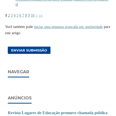
II
1
2
3
4
5
6
7
8
9
10
>
>>
Você também pode
iniciar uma pesquisa avançada por similaridade
para
este artigo.
ENVIAR SUBMISSÃO
NAVEGAR
ANÚNCIOS
Revista Lugares de Educação promove chamada pública