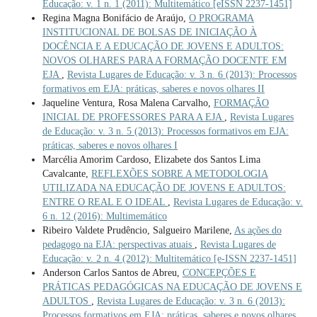
Educação: v. 1 n. 1 (2011): Multitemático [eISSN 2237-1451]
Regina Magna Bonifácio de Araújo,
O PROGRAMA
INSTITUCIONAL DE BOLSAS DE INICIAÇÃO À
DOCÊNCIA E A EDUCAÇÃO DE JOVENS E ADULTOS:
NOVOS OLHARES PARA A FORMAÇÃO DOCENTE EM
EJA
,
Revista Lugares de Educação: v. 3 n. 6 (2013): Processos
formativos em EJA: práticas, saberes e novos olhares II
Jaqueline Ventura, Rosa Malena Carvalho,
FORMAÇÃO
INICIAL DE PROFESSORES PARA A EJA
,
Revista Lugares
de Educação: v. 3 n. 5 (2013): Processos formativos em EJA:
práticas, saberes e novos olhares I
Marcélia Amorim Cardoso, Elizabete dos Santos Lima
Cavalcante,
REFLEXÕES SOBRE A METODOLOGIA
UTILIZADA NA EDUCAÇÃO DE JOVENS E ADULTOS:
ENTRE O REAL E O IDEAL
,
Revista Lugares de Educação: v.
6 n. 12 (2016): Multimemático
Ribeiro Valdete Prudêncio, Salgueiro Marilene,
As ações do
pedagogo na EJA: perspectivas atuais
,
Revista Lugares de
Educação: v. 2 n. 4 (2012): Multitemático [e-ISSN 2237-1451]
Anderson Carlos Santos de Abreu,
CONCEPÇÕES E
PRÁTICAS PEDAGÓGICAS NA EDUCAÇÃO DE JOVENS E
ADULTOS
,
Revista Lugares de Educação: v. 3 n. 6 (2013):
Processos formativos em EJA: práticas, saberes e novos olhares