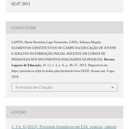
02.07.2013
COMO CITAR
LAFFIN, Maria Hermínia Lage Fernandes; GAYA, Sidneya Magaly.
ELEMENTOS CONSTITUTIVOS NO CAMPO DA EDUCAÇÃO DE JOVENS
E ADULTOS NA FORMAÇÃO INICIAL DOCENTE EM CURSOS DE
PEDAGOGIA NOS DOCUMENTOS ANALISADOS NA PESQUISA.
Revista
Lugares de Educação
,
[S. l.]
, v. 3, n. 6, p. 38–57, 2013. Disponível em:
https://periodicos.ufpb.br/index.php/rle/article/view/16335. Acesso em: 6 ago.
2026.
Fomatos de Citação
EDIÇÃO
v. 3 n. 6 (2013): Processos formativos em EJA: práticas, saberes