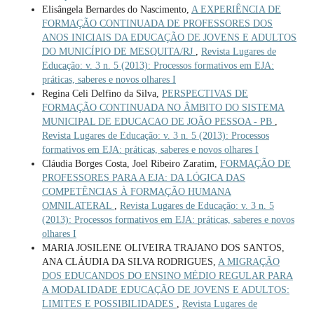
Elisângela Bernardes do Nascimento,
A EXPERIÊNCIA DE
FORMAÇÃO CONTINUADA DE PROFESSORES DOS
ANOS INICIAIS DA EDUCAÇÃO DE JOVENS E ADULTOS
DO MUNICÍPIO DE MESQUITA/RJ
,
Revista Lugares de
Educação: v. 3 n. 5 (2013): Processos formativos em EJA:
práticas, saberes e novos olhares I
Regina Celi Delfino da Silva,
PERSPECTIVAS DE
FORMAÇÃO CONTINUADA NO ÂMBITO DO SISTEMA
MUNICIPAL DE EDUCACAO DE JOÃO PESSOA - PB
,
Revista Lugares de Educação: v. 3 n. 5 (2013): Processos
formativos em EJA: práticas, saberes e novos olhares I
Cláudia Borges Costa, Joel Ribeiro Zaratim,
FORMAÇÃO DE
PROFESSORES PARA A EJA: DA LÓGICA DAS
COMPETÊNCIAS À FORMAÇÃO HUMANA
OMNILATERAL
,
Revista Lugares de Educação: v. 3 n. 5
(2013): Processos formativos em EJA: práticas, saberes e novos
olhares I
MARIA JOSILENE OLIVEIRA TRAJANO DOS SANTOS,
ANA CLÁUDIA DA SILVA RODRIGUES,
A MIGRAÇÃO
DOS EDUCANDOS DO ENSINO MÉDIO REGULAR PARA
A MODALIDADE EDUCAÇÃO DE JOVENS E ADULTOS:
LIMITES E POSSIBILIDADES
,
Revista Lugares de