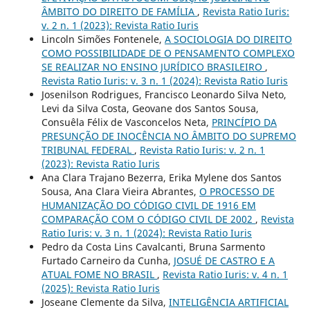
ÂMBITO DO DIREITO DE FAMÍLIA
,
Revista Ratio Iuris:
v. 2 n. 1 (2023): Revista Ratio Iuris
Lincoln Simões Fontenele,
A SOCIOLOGIA DO DIREITO
COMO POSSIBILIDADE DE O PENSAMENTO COMPLEXO
SE REALIZAR NO ENSINO JURÍDICO BRASILEIRO
,
Revista Ratio Iuris: v. 3 n. 1 (2024): Revista Ratio Iuris
Josenilson Rodrigues, Francisco Leonardo Silva Neto,
Levi da Silva Costa, Geovane dos Santos Sousa,
Consuêla Félix de Vasconcelos Neta,
PRINCÍPIO DA
PRESUNÇÃO DE INOCÊNCIA NO ÂMBITO DO SUPREMO
TRIBUNAL FEDERAL
,
Revista Ratio Iuris: v. 2 n. 1
(2023): Revista Ratio Iuris
Ana Clara Trajano Bezerra, Erika Mylene dos Santos
Sousa, Ana Clara Vieira Abrantes,
O PROCESSO DE
HUMANIZAÇÃO DO CÓDIGO CIVIL DE 1916 EM
COMPARAÇÃO COM O CÓDIGO CIVIL DE 2002
,
Revista
Ratio Iuris: v. 3 n. 1 (2024): Revista Ratio Iuris
Pedro da Costa Lins Cavalcanti, Bruna Sarmento
Furtado Carneiro da Cunha,
JOSUÉ DE CASTRO E A
ATUAL FOME NO BRASIL
,
Revista Ratio Iuris: v. 4 n. 1
(2025): Revista Ratio Iuris
Joseane Clemente da Silva,
INTELIGÊNCIA ARTIFICIAL