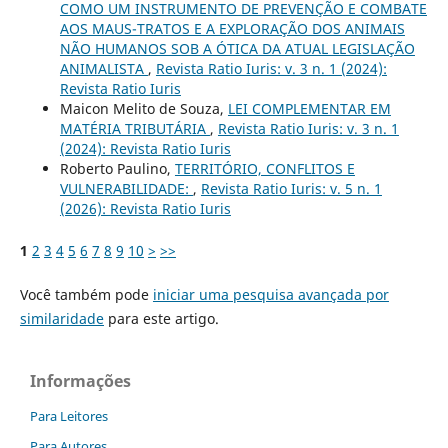
COMO UM INSTRUMENTO DE PREVENÇÃO E COMBATE
AOS MAUS-TRATOS E A EXPLORAÇÃO DOS ANIMAIS
NÃO HUMANOS SOB A ÓTICA DA ATUAL LEGISLAÇÃO
ANIMALISTA
,
Revista Ratio Iuris: v. 3 n. 1 (2024):
Revista Ratio Iuris
Maicon Melito de Souza,
LEI COMPLEMENTAR EM
MATÉRIA TRIBUTÁRIA
,
Revista Ratio Iuris: v. 3 n. 1
(2024): Revista Ratio Iuris
Roberto Paulino,
TERRITÓRIO, CONFLITOS E
VULNERABILIDADE:
,
Revista Ratio Iuris: v. 5 n. 1
(2026): Revista Ratio Iuris
1
2
3
4
5
6
7
8
9
10
>
>>
Você também pode
iniciar uma pesquisa avançada por
similaridade
para este artigo.
Informações
Para Leitores
Para Autores