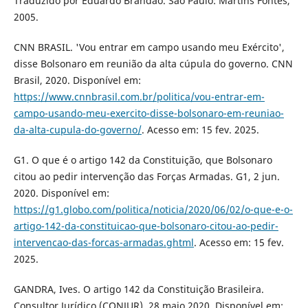
Traduzido por Eduardo Brandão. São Paulo: Martins Fontes,
2005.
CNN BRASIL. 'Vou entrar em campo usando meu Exército',
disse Bolsonaro em reunião da alta cúpula do governo. CNN
Brasil, 2020. Disponível em:
https://www.cnnbrasil.com.br/politica/vou-entrar-em-
campo-usando-meu-exercito-disse-bolsonaro-em-reuniao-
da-alta-cupula-do-governo/
. Acesso em: 15 fev. 2025.
G1. O que é o artigo 142 da Constituição, que Bolsonaro
citou ao pedir intervenção das Forças Armadas. G1, 2 jun.
2020. Disponível em:
https://g1.globo.com/politica/noticia/2020/06/02/o-que-e-o-
artigo-142-da-constituicao-que-bolsonaro-citou-ao-pedir-
intervencao-das-forcas-armadas.ghtml
. Acesso em: 15 fev.
2025.
GANDRA, Ives. O artigo 142 da Constituição Brasileira.
Consultor Jurídico (CONJUR), 28 maio 2020. Disponível em: