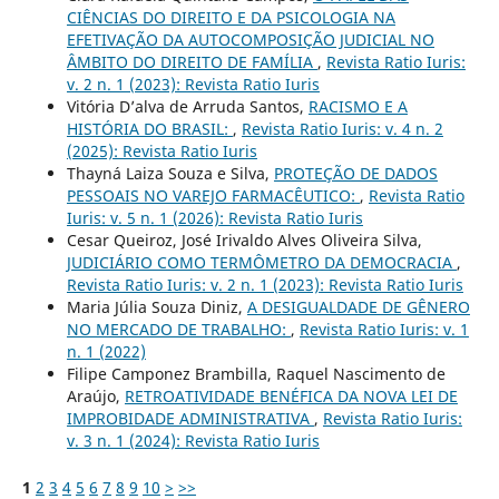
CIÊNCIAS DO DIREITO E DA PSICOLOGIA NA
EFETIVAÇÃO DA AUTOCOMPOSIÇÃO JUDICIAL NO
ÂMBITO DO DIREITO DE FAMÍLIA
,
Revista Ratio Iuris:
v. 2 n. 1 (2023): Revista Ratio Iuris
Vitória D’alva de Arruda Santos,
RACISMO E A
HISTÓRIA DO BRASIL:
,
Revista Ratio Iuris: v. 4 n. 2
(2025): Revista Ratio Iuris
Thayná Laiza Souza e Silva,
PROTEÇÃO DE DADOS
PESSOAIS NO VAREJO FARMACÊUTICO:
,
Revista Ratio
Iuris: v. 5 n. 1 (2026): Revista Ratio Iuris
Cesar Queiroz, José Irivaldo Alves Oliveira Silva,
JUDICIÁRIO COMO TERMÔMETRO DA DEMOCRACIA
,
Revista Ratio Iuris: v. 2 n. 1 (2023): Revista Ratio Iuris
Maria Júlia Souza Diniz,
A DESIGUALDADE DE GÊNERO
NO MERCADO DE TRABALHO:
,
Revista Ratio Iuris: v. 1
n. 1 (2022)
Filipe Camponez Brambilla, Raquel Nascimento de
Araújo,
RETROATIVIDADE BENÉFICA DA NOVA LEI DE
IMPROBIDADE ADMINISTRATIVA
,
Revista Ratio Iuris:
v. 3 n. 1 (2024): Revista Ratio Iuris
1
2
3
4
5
6
7
8
9
10
>
>>