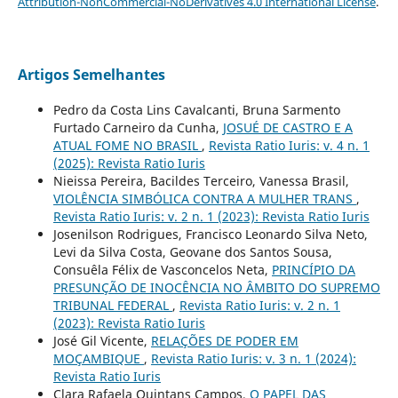
Attribution-NonCommercial-NoDerivatives 4.0 International License
.
Artigos Semelhantes
Pedro da Costa Lins Cavalcanti, Bruna Sarmento
Furtado Carneiro da Cunha,
JOSUÉ DE CASTRO E A
ATUAL FOME NO BRASIL
,
Revista Ratio Iuris: v. 4 n. 1
(2025): Revista Ratio Iuris
Nieissa Pereira, Bacildes Terceiro, Vanessa Brasil,
VIOLÊNCIA SIMBÓLICA CONTRA A MULHER TRANS
,
Revista Ratio Iuris: v. 2 n. 1 (2023): Revista Ratio Iuris
Josenilson Rodrigues, Francisco Leonardo Silva Neto,
Levi da Silva Costa, Geovane dos Santos Sousa,
Consuêla Félix de Vasconcelos Neta,
PRINCÍPIO DA
PRESUNÇÃO DE INOCÊNCIA NO ÂMBITO DO SUPREMO
TRIBUNAL FEDERAL
,
Revista Ratio Iuris: v. 2 n. 1
(2023): Revista Ratio Iuris
José Gil Vicente,
RELAÇÕES DE PODER EM
MOÇAMBIQUE
,
Revista Ratio Iuris: v. 3 n. 1 (2024):
Revista Ratio Iuris
Clara Rafaela Quintans Campos,
O PAPEL DAS