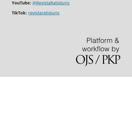
YouTube:
@RevistaRatioIuris
TikTok:
revistaratioiuris