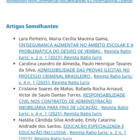
Attribution-NonCommercial-NoDerivatives 4.0 International License
.
Artigos Semelhantes
Lara Pinheiro, Maria Cecília Macena Gama,
(IN)SEGURANÇA ALIMENTAR NO ÂMBITO ESCOLAR E A
PROBLEMÁTICA DO DESVIO DE VERBAS
,
Revista Ratio
Iuris: v. 2 n. 1 (2023): Revista Ratio Iuris
Carolina Leandro de Almeida, Paulo Henrique Tavares
da Silva,
ADMISSIBILIDADE DAS PROVAS ILÍCITAS NO
PROCESSO CRIMINAL BRASILEIRO
,
Revista Ratio Iuris:
v. 4 n. 1 (2025): Revista Ratio Iuris
Crislaine Soares de Matos, Rafaela Rocha Arnaud,
Victor de Saulo Dantas Torres,
RESPONSABILIDADE
CIVIL NOS CONTRATOS DE ADMINISTRAÇÃO
IMOBILIÁRIA PARA FINS DE LOCAÇÃO
,
Revista Ratio
Iuris: v. 4 n. 1 (2025): Revista Ratio Iuris
Natália Cândida Silva Andrade, Emily Catarina
Andrade dos Santos,
EDUCAÇÃO ESPECIALIZADA E
EDUCAÇÃO INCLUSIVA
,
Revista Ratio Iuris: v. 2 n. 1
(2023): Revista Ratio Iuris