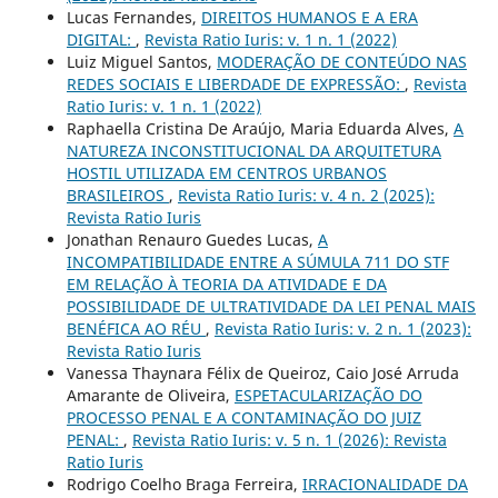
Lucas Fernandes,
DIREITOS HUMANOS E A ERA
DIGITAL:
,
Revista Ratio Iuris: v. 1 n. 1 (2022)
Luiz Miguel Santos,
MODERAÇÃO DE CONTEÚDO NAS
REDES SOCIAIS E LIBERDADE DE EXPRESSÃO:
,
Revista
Ratio Iuris: v. 1 n. 1 (2022)
Raphaella Cristina De Araújo, Maria Eduarda Alves,
A
NATUREZA INCONSTITUCIONAL DA ARQUITETURA
HOSTIL UTILIZADA EM CENTROS URBANOS
BRASILEIROS
,
Revista Ratio Iuris: v. 4 n. 2 (2025):
Revista Ratio Iuris
Jonathan Renauro Guedes Lucas,
A
INCOMPATIBILIDADE ENTRE A SÚMULA 711 DO STF
EM RELAÇÃO À TEORIA DA ATIVIDADE E DA
POSSIBILIDADE DE ULTRATIVIDADE DA LEI PENAL MAIS
BENÉFICA AO RÉU
,
Revista Ratio Iuris: v. 2 n. 1 (2023):
Revista Ratio Iuris
Vanessa Thaynara Félix de Queiroz, Caio José Arruda
Amarante de Oliveira,
ESPETACULARIZAÇÃO DO
PROCESSO PENAL E A CONTAMINAÇÃO DO JUIZ
PENAL:
,
Revista Ratio Iuris: v. 5 n. 1 (2026): Revista
Ratio Iuris
Rodrigo Coelho Braga Ferreira,
IRRACIONALIDADE DA