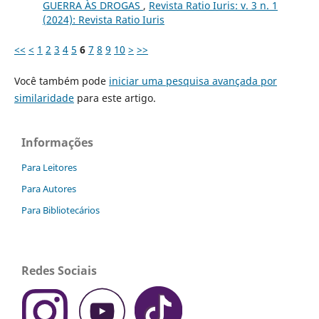
GUERRA ÀS DROGAS
,
Revista Ratio Iuris: v. 3 n. 1
(2024): Revista Ratio Iuris
<<
<
1
2
3
4
5
6
7
8
9
10
>
>>
Você também pode
iniciar uma pesquisa avançada por
similaridade
para este artigo.
Informações
Para Leitores
Para Autores
Para Bibliotecários
Redes Sociais