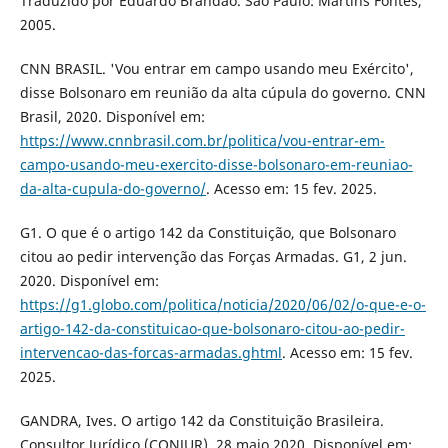
Traduzido por Eduardo Brandão. São Paulo: Martins Fontes,
2005.
CNN BRASIL. 'Vou entrar em campo usando meu Exército',
disse Bolsonaro em reunião da alta cúpula do governo. CNN
Brasil, 2020. Disponível em:
https://www.cnnbrasil.com.br/politica/vou-entrar-em-
campo-usando-meu-exercito-disse-bolsonaro-em-reuniao-
da-alta-cupula-do-governo/
. Acesso em: 15 fev. 2025.
G1. O que é o artigo 142 da Constituição, que Bolsonaro
citou ao pedir intervenção das Forças Armadas. G1, 2 jun.
2020. Disponível em:
https://g1.globo.com/politica/noticia/2020/06/02/o-que-e-o-
artigo-142-da-constituicao-que-bolsonaro-citou-ao-pedir-
intervencao-das-forcas-armadas.ghtml
. Acesso em: 15 fev.
2025.
GANDRA, Ives. O artigo 142 da Constituição Brasileira.
Consultor Jurídico (CONJUR), 28 maio 2020. Disponível em: