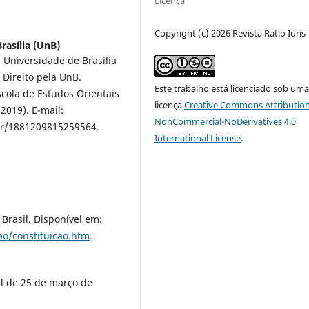
Licença
Copyright (c) 2026 Revista Ratio Iuris
rasília (UnB)
 Universidade de Brasília
 Direito pela UnB.
Este trabalho está licenciado sob um
cola de Estudos Orientais
licença
Creative Commons Attribution
2019). E-mail:
NonCommercial-NoDerivatives 4.0
.br/1881209815259564.
International License
.
Brasil. Disponível em:
cao/constituicao.htm
.
il de 25 de março de