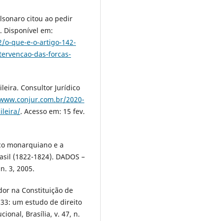
lsonaro citou ao pedir
. Disponível em:
2/o-que-e-o-artigo-142-
tervencao-das-forcas-
leira. Consultor Jurídico
/www.conjur.com.br/2020-
ileira/
. Acesso em: 15 fev.
ico monarquiano e a
asil (1822-1824). DADOS –
 n. 3, 2005.
or na Constituição de
33: um estudo de direito
ional, Brasília, v. 47, n.