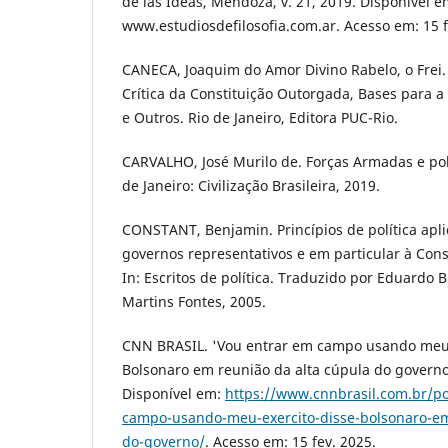
de las Ideas, Mendoza, v. 21, 2019. Disponível e
www.estudiosdefilosofia.com.ar. Acesso em: 15 f
CANECA, Joaquim do Amor Divino Rabelo, o Frei. (
Crítica da Constituição Outorgada, Bases para a
e Outros. Rio de Janeiro, Editora PUC-Rio.
CARVALHO, José Murilo de. Forças Armadas e polít
de Janeiro: Civilização Brasileira, 2019.
CONSTANT, Benjamin. Princípios de política apli
governos representativos e em particular à Const
In: Escritos de política. Traduzido por Eduardo 
Martins Fontes, 2005.
CNN BRASIL. 'Vou entrar em campo usando meu E
Bolsonaro em reunião da alta cúpula do governo
Disponível em:
https://www.cnnbrasil.com.br/po
campo-usando-meu-exercito-disse-bolsonaro-em
do-governo/
. Acesso em: 15 fev. 2025.