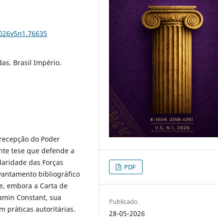
2026v5n1.76635
s. Brasil Império.
 recepção do Poder
nte tese que defende a
ularidade das Forças
PDF
vantamento bibliográfico
ue, embora a Carta de
jamin Constant, sua
Publicado
 práticas autoritárias.
28-05-2026