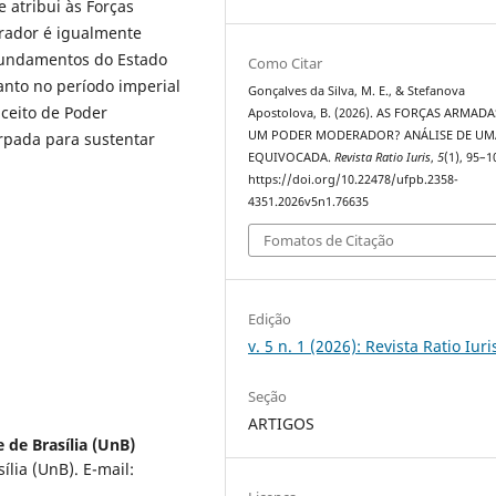
 atribui às Forças
rador é igualmente
fundamentos do Estado
Como Citar
anto no período imperial
Gonçalves da Silva, M. E., & Stefanova
ceito de Poder
Apostolova, B. (2026). AS FORÇAS ARMAD
UM PODER MODERADOR? ANÁLISE DE UM
rpada para sustentar
EQUIVOCADA.
Revista Ratio Iuris
,
5
(1), 95–1
https://doi.org/10.22478/ufpb.2358-
4351.2026v5n1.76635
Fomatos de Citação
Edição
v. 5 n. 1 (2026): Revista Ratio Iuri
Seção
ARTIGOS
 de Brasília (UnB)
lia (UnB). E-mail: