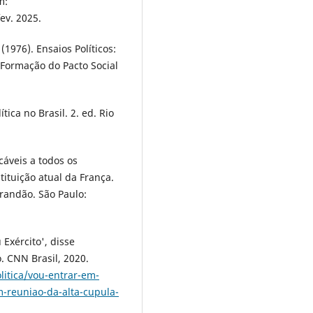
m:
ev. 2025.
1976). Ensaios Políticos:
 Formação do Pacto Social
ica no Brasil. 2. ed. Rio
cáveis a todos os
ituição atual da França.
Brandão. São Paulo:
xército', disse
. CNN Brasil, 2020.
litica/vou-entrar-em-
-reuniao-da-alta-cupula-