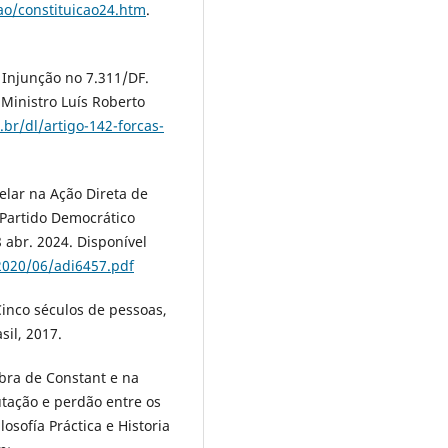
cao/constituicao24.htm
.
Injunção no 7.311/DF.
 Ministro Luís Roberto
br/dl/artigo-142-forcas-
lar na Ação Direta de
 Partido Democrático
8 abr. 2024. Disponível
2020/06/adi6457.pdf
Cinco séculos de pessoas,
sil, 2017.
bra de Constant e na
tação e perdão entre os
losofía Práctica e Historia