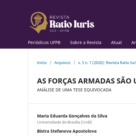
Periódicos UFPB
Sobre a Revista
Atual
Ar
Início
/
Arquivos
/
v. 5 n. 1 (2026): Revista Ratio Iur
AS FORÇAS ARMADAS SÃO
ANÁLISE DE UMA TESE EQUIVOCADA
Maria Eduarda Gonçalves da Silva
Universidade de Brasília (UnB)
Bistra Stefanova Apostolova