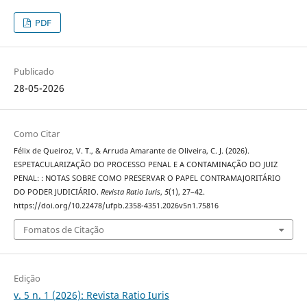
PDF
Publicado
28-05-2026
Como Citar
Félix de Queiroz, V. T., & Arruda Amarante de Oliveira, C. J. (2026).
ESPETACULARIZAÇÃO DO PROCESSO PENAL E A CONTAMINAÇÃO DO JUIZ
PENAL: : NOTAS SOBRE COMO PRESERVAR O PAPEL CONTRAMAJORITÁRIO
DO PODER JUDICIÁRIO.
Revista Ratio Iuris
,
5
(1), 27–42.
https://doi.org/10.22478/ufpb.2358-4351.2026v5n1.75816
Fomatos de Citação
Edição
v. 5 n. 1 (2026): Revista Ratio Iuris