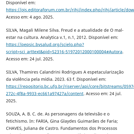
Disponível em:
https://ojs.editoraforum.com.br/rihj/index.php/rihj/article/d
Acesso em: 4 ago. 2025.
SILVA, Magali Milene Silva. Freud e a atualidade de O mal-
estar na cultura. Analytica v.1, n.1, 2012. Disponível em:
https://pepsic.bvsalud.org/scielo.php?
script=sci_arttext&pid=S2316-51972012000100004#Autora
.
Acesso em: 24 jul. 2025.
SILVA, Thamires Calandrini Rodrigues A espetacularização
da violência pela mídia. 2023. 63 f. Disponível em:
https://repositorio.bc.ufg.br/riserver/api/core/bitstreams/0597
272c-4f8a-9933-ec661a97427a/content
. Acesso em: 24 jul.
2025.
SOUZA, A. B. C. de. As personagens da televisão e o
fetichismo. In: FARIA, Gina Glaydes Guimarães de Faria;
CHAVES, Juliana de Castro. Fundamentos dos Processos