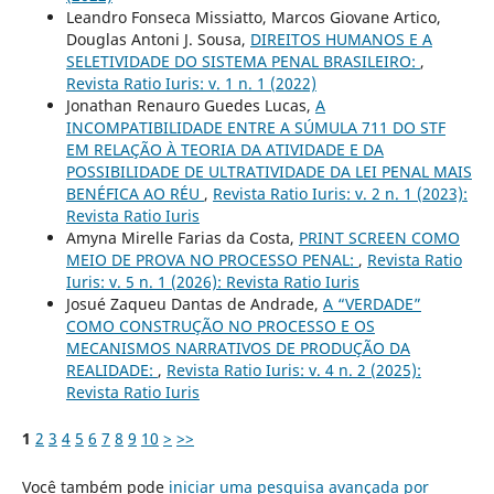
Leandro Fonseca Missiatto, Marcos Giovane Artico,
Douglas Antoni J. Sousa,
DIREITOS HUMANOS E A
SELETIVIDADE DO SISTEMA PENAL BRASILEIRO:
,
Revista Ratio Iuris: v. 1 n. 1 (2022)
Jonathan Renauro Guedes Lucas,
A
INCOMPATIBILIDADE ENTRE A SÚMULA 711 DO STF
EM RELAÇÃO À TEORIA DA ATIVIDADE E DA
POSSIBILIDADE DE ULTRATIVIDADE DA LEI PENAL MAIS
BENÉFICA AO RÉU
,
Revista Ratio Iuris: v. 2 n. 1 (2023):
Revista Ratio Iuris
Amyna Mirelle Farias da Costa,
PRINT SCREEN COMO
MEIO DE PROVA NO PROCESSO PENAL:
,
Revista Ratio
Iuris: v. 5 n. 1 (2026): Revista Ratio Iuris
Josué Zaqueu Dantas de Andrade,
A “VERDADE”
COMO CONSTRUÇÃO NO PROCESSO E OS
MECANISMOS NARRATIVOS DE PRODUÇÃO DA
REALIDADE:
,
Revista Ratio Iuris: v. 4 n. 2 (2025):
Revista Ratio Iuris
1
2
3
4
5
6
7
8
9
10
>
>>
Você também pode
iniciar uma pesquisa avançada por