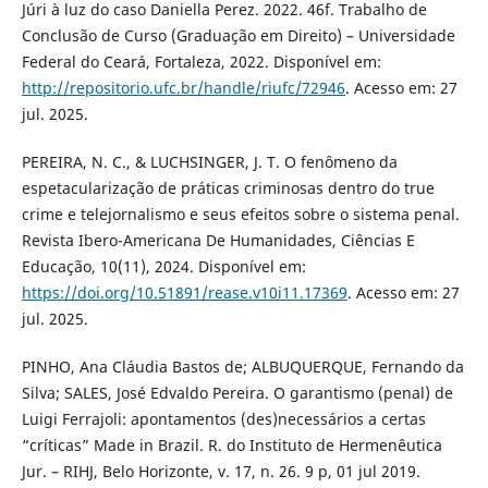
Júri à luz do caso Daniella Perez. 2022. 46f. Trabalho de
Conclusão de Curso (Graduação em Direito) – Universidade
Federal do Ceará, Fortaleza, 2022. Disponível em:
http://repositorio.ufc.br/handle/riufc/72946
. Acesso em: 27
jul. 2025.
PEREIRA, N. C., & LUCHSINGER, J. T. O fenômeno da
espetacularização de práticas criminosas dentro do true
crime e telejornalismo e seus efeitos sobre o sistema penal.
Revista Ibero-Americana De Humanidades, Ciências E
Educação, 10(11), 2024. Disponível em:
https://doi.org/10.51891/rease.v10i11.17369
. Acesso em: 27
jul. 2025.
PINHO, Ana Cláudia Bastos de; ALBUQUERQUE, Fernando da
Silva; SALES, José Edvaldo Pereira. O garantismo (penal) de
Luigi Ferrajoli: apontamentos (des)necessários a certas
“críticas” Made in Brazil. R. do Instituto de Hermenêutica
Jur. – RIHJ, Belo Horizonte, v. 17, n. 26. 9 p, 01 jul 2019.