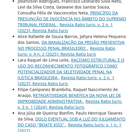
Josenilson Rodrigues, Francisco Leonardo Silva Neto,
Levi da Silva Costa, Geovane dos Santos Sousa,
Consuêla Félix de Vasconcelos Neta,
PRINCÍPIO DA
PRESUNÇÃO DE INOCÊNCIA NO ÂMBITO DO SUPREMO
TRIBUNAL FEDERAL
,
Revista Ratio Iuris: v. 2 n. 1
(2023): Revista Ratio Iuris
Alice Rafaelle de Souza Barros, Jahyra Helena Pequeno
dos Santos,
DA BANALIZAÇÃO DA PRISÃO PREVENTIVA
NO PROCESSO PENAL BRASILEIRO:
,
Revista Ratio
Iuris: v. 4 n. 2 (2025): Revista Ratio Iuris
Lara Raquel de Lima Leite,
RACISMO ESTRUTURAL E O
USO DO RECONHECIMENTO FOTOGRÁFICO COMO
POTENCIALIZADOR DA SELETIVIDADE PENAL NA
JUSTIÇA BRASILEIRA
,
Revista Ratio Iuris: v. 2 n. 1
(2023): Revista Ratio Iuris
Filipe Camponez Brambilla, Raquel Nascimento de
Araújo,
RETROATIVIDADE BENÉFICA DA NOVA LEI DE
IMPROBIDADE ADMINISTRATIVA
,
Revista Ratio Iuris:
v. 3 n. 1 (2024): Revista Ratio Iuris
Ana Júlia de Queiroz Bonfim, Paulo Henrique Tavares
da Silva,
DOLO EVENTUAL SOB A LUZ DO JULGAMENTO
DO CASO “BOATE KISS”
,
Revista Ratio Iuris: v. 1 n. 1
(2022)