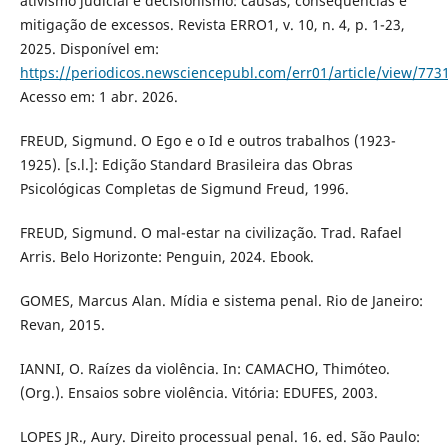
ativismo judicial e decisionismo: causas, consequências e
mitigação de excessos. Revista ERRO1, v. 10, n. 4, p. 1-23,
2025. Disponível em:
https://periodicos.newsciencepubl.com/err01/article/view/773
Acesso em: 1 abr. 2026.
FREUD, Sigmund. O Ego e o Id e outros trabalhos (1923-
1925). [s.l.]: Edição Standard Brasileira das Obras
Psicológicas Completas de Sigmund Freud, 1996.
FREUD, Sigmund. O mal-estar na civilização. Trad. Rafael
Arris. Belo Horizonte: Penguin, 2024. Ebook.
GOMES, Marcus Alan. Mídia e sistema penal. Rio de Janeiro:
Revan, 2015.
IANNI, O. Raízes da violência. In: CAMACHO, Thimóteo.
(Org.). Ensaios sobre violência. Vitória: EDUFES, 2003.
LOPES JR., Aury. Direito processual penal. 16. ed. São Paulo: