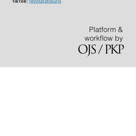
TikTok:
revistaratioiuris