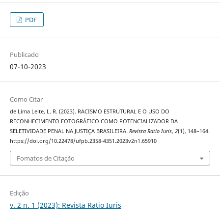
PDF
Publicado
07-10-2023
Como Citar
de Lima Leite, L. R. (2023). RACISMO ESTRUTURAL E O USO DO
RECONHECIMENTO FOTOGRÁFICO COMO POTENCIALIZADOR DA
SELETIVIDADE PENAL NA JUSTIÇA BRASILEIRA.
Revista Ratio Iuris
,
2
(1), 148–164.
https://doi.org/10.22478/ufpb.2358-4351.2023v2n1.65910
Fomatos de Citação
Edição
v. 2 n. 1 (2023): Revista Ratio Iuris