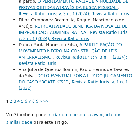
Ripardo,
O PERFILAMENTO RACIAL E A NULIDADE DE
PROVAS OBTIDAS ATRAVÉS DA BUSCA PESSOAL
,
Revista Ratio Iuris: v. 3 n. 1 (2024): Revista Ratio Iuris
Filipe Camponez Brambilla, Raquel Nascimento de
Araújo,
RETROATIVIDADE BENÉFICA DA NOVA LEI DE
IMPROBIDADE ADMINISTRATIVA
,
Revista Ratio Iuris:
v. 3 n. 1 (2024): Revista Ratio Iuris
Danila Paula Nunes da Silva,
A PARTICIPAÇÃO DO
MOVIMENTO NEGRO NA CONSTRUÇÃO DE LEIS
ANTIRRACISMO
,
Revista Ratio Iuris: v. 3 n. 1 (2024):
Revista Ratio Iuris
Ana Júlia de Queiroz Bonfim, Paulo Henrique Tavares
da Silva,
DOLO EVENTUAL SOB A LUZ DO JULGAMENTO
DO CASO “BOATE KISS”
,
Revista Ratio Iuris: v. 1 n. 1
(2022)
1
2
3
4
5
6
7
8
9
>
>>
Você também pode
iniciar uma pesquisa avançada por
similaridade
para este artigo.