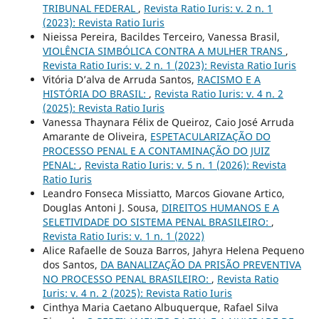
TRIBUNAL FEDERAL
,
Revista Ratio Iuris: v. 2 n. 1
(2023): Revista Ratio Iuris
Nieissa Pereira, Bacildes Terceiro, Vanessa Brasil,
VIOLÊNCIA SIMBÓLICA CONTRA A MULHER TRANS
,
Revista Ratio Iuris: v. 2 n. 1 (2023): Revista Ratio Iuris
Vitória D’alva de Arruda Santos,
RACISMO E A
HISTÓRIA DO BRASIL:
,
Revista Ratio Iuris: v. 4 n. 2
(2025): Revista Ratio Iuris
Vanessa Thaynara Félix de Queiroz, Caio José Arruda
Amarante de Oliveira,
ESPETACULARIZAÇÃO DO
PROCESSO PENAL E A CONTAMINAÇÃO DO JUIZ
PENAL:
,
Revista Ratio Iuris: v. 5 n. 1 (2026): Revista
Ratio Iuris
Leandro Fonseca Missiatto, Marcos Giovane Artico,
Douglas Antoni J. Sousa,
DIREITOS HUMANOS E A
SELETIVIDADE DO SISTEMA PENAL BRASILEIRO:
,
Revista Ratio Iuris: v. 1 n. 1 (2022)
Alice Rafaelle de Souza Barros, Jahyra Helena Pequeno
dos Santos,
DA BANALIZAÇÃO DA PRISÃO PREVENTIVA
NO PROCESSO PENAL BRASILEIRO:
,
Revista Ratio
Iuris: v. 4 n. 2 (2025): Revista Ratio Iuris
Cinthya Maria Caetano Albuquerque, Rafael Silva