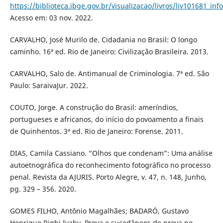
https://biblioteca.ibge.gov.br/visualizacao/livros/liv101681_inf
Acesso em: 03 nov. 2022.
CARVALHO, José Murilo de. Cidadania no Brasil: O longo
caminho. 16ª ed. Rio de Janeiro: Civilização Brasileira. 2013.
CARVALHO, Salo de. Antimanual de Criminologia. 7ª ed. São
Paulo: SaraivaJur. 2022.
COUTO, Jorge. A construção do Brasil: ameríndios,
portugueses e africanos, do início do povoamento a finais
de Quinhentos. 3ª ed. Rio de Janeiro: Forense. 2011.
DIAS, Camila Cassiano. “Olhos que condenam”: Uma análise
autoetnográfica do reconhecimento fotográfico no processo
penal. Revista da AJURIS. Porto Alegre, v. 47, n. 148, Junho,
pg. 329 – 356. 2020.
GOMES FILHO, Antônio Magalhães; BADARÓ, Gustavo
Henrique Righi Ivahy. Prova e sucedâneos de prova no