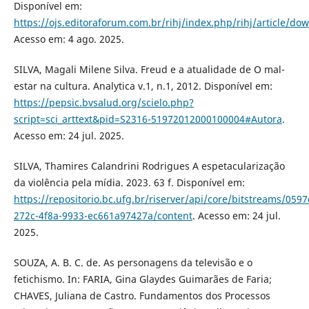
Disponível em:
https://ojs.editoraforum.com.br/rihj/index.php/rihj/article/d
Acesso em: 4 ago. 2025.
SILVA, Magali Milene Silva. Freud e a atualidade de O mal-
estar na cultura. Analytica v.1, n.1, 2012. Disponível em:
https://pepsic.bvsalud.org/scielo.php?
script=sci_arttext&pid=S2316-51972012000100004#Autora
.
Acesso em: 24 jul. 2025.
SILVA, Thamires Calandrini Rodrigues A espetacularização
da violência pela mídia. 2023. 63 f. Disponível em:
https://repositorio.bc.ufg.br/riserver/api/core/bitstreams/0597
272c-4f8a-9933-ec661a97427a/content
. Acesso em: 24 jul.
2025.
SOUZA, A. B. C. de. As personagens da televisão e o
fetichismo. In: FARIA, Gina Glaydes Guimarães de Faria;
CHAVES, Juliana de Castro. Fundamentos dos Processos