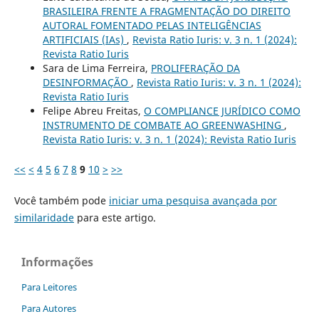
BRASILEIRA FRENTE A FRAGMENTAÇÃO DO DIREITO
AUTORAL FOMENTADO PELAS INTELIGÊNCIAS
ARTIFICIAIS (IAs)
,
Revista Ratio Iuris: v. 3 n. 1 (2024):
Revista Ratio Iuris
Sara de Lima Ferreira,
PROLIFERAÇÃO DA
DESINFORMAÇÃO
,
Revista Ratio Iuris: v. 3 n. 1 (2024):
Revista Ratio Iuris
Felipe Abreu Freitas,
O COMPLIANCE JURÍDICO COMO
INSTRUMENTO DE COMBATE AO GREENWASHING
,
Revista Ratio Iuris: v. 3 n. 1 (2024): Revista Ratio Iuris
<<
<
4
5
6
7
8
9
10
>
>>
Você também pode
iniciar uma pesquisa avançada por
similaridade
para este artigo.
Informações
Para Leitores
Para Autores