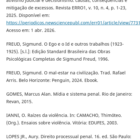
ativismo judicial e decisionismo: causas, consequências e
mitigação de excessos. Revista ERRO1, v. 10, n. 4, p. 1-23,
2025. Disponível em:
https://periodicos.newsciencepubl.com/err01/article/view/773
Acesso em: 1 abr. 2026.
FREUD, Sigmund. O Ego e o Id e outros trabalhos (1923-
1925). [s.l.]: Edição Standard Brasileira das Obras
Psicológicas Completas de Sigmund Freud, 1996.
FREUD, Sigmund. O mal-estar na civilização. Trad. Rafael
Arris. Belo Horizonte: Penguin, 2024. Ebook.
GOMES, Marcus Alan. Mídia e sistema penal. Rio de Janeiro:
Revan, 2015.
IANNI, O. Raízes da violência. In: CAMACHO, Thimóteo.
(Org.). Ensaios sobre violência. Vitória: EDUFES, 2003.
LOPES JR., Aury. Direito processual penal. 16. ed. São Paulo: