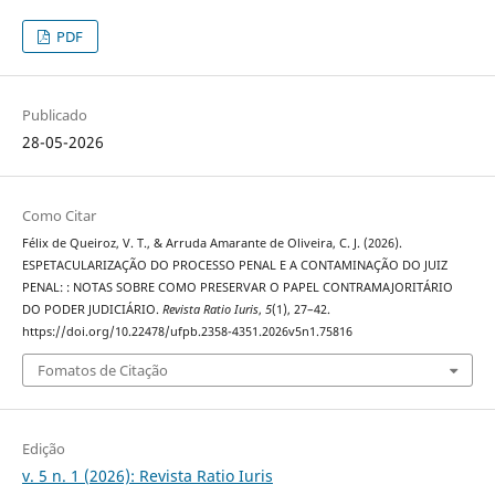
PDF
Publicado
28-05-2026
Como Citar
Félix de Queiroz, V. T., & Arruda Amarante de Oliveira, C. J. (2026).
ESPETACULARIZAÇÃO DO PROCESSO PENAL E A CONTAMINAÇÃO DO JUIZ
PENAL: : NOTAS SOBRE COMO PRESERVAR O PAPEL CONTRAMAJORITÁRIO
DO PODER JUDICIÁRIO.
Revista Ratio Iuris
,
5
(1), 27–42.
https://doi.org/10.22478/ufpb.2358-4351.2026v5n1.75816
Fomatos de Citação
Edição
v. 5 n. 1 (2026): Revista Ratio Iuris