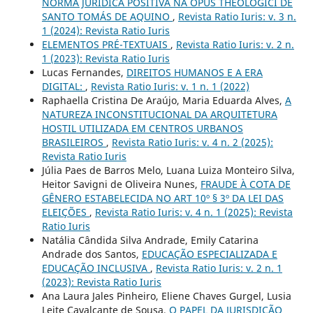
NORMA JURÍDICA POSITIVA NA OPUS THEOLOGICI DE
SANTO TOMÁS DE AQUINO
,
Revista Ratio Iuris: v. 3 n.
1 (2024): Revista Ratio Iuris
ELEMENTOS PRÉ-TEXTUAIS
,
Revista Ratio Iuris: v. 2 n.
1 (2023): Revista Ratio Iuris
Lucas Fernandes,
DIREITOS HUMANOS E A ERA
DIGITAL:
,
Revista Ratio Iuris: v. 1 n. 1 (2022)
Raphaella Cristina De Araújo, Maria Eduarda Alves,
A
NATUREZA INCONSTITUCIONAL DA ARQUITETURA
HOSTIL UTILIZADA EM CENTROS URBANOS
BRASILEIROS
,
Revista Ratio Iuris: v. 4 n. 2 (2025):
Revista Ratio Iuris
Júlia Paes de Barros Melo, Luana Luiza Monteiro Silva,
Heitor Savigni de Oliveira Nunes,
FRAUDE À COTA DE
GÊNERO ESTABELECIDA NO ART 10º § 3º DA LEI DAS
ELEIÇÕES
,
Revista Ratio Iuris: v. 4 n. 1 (2025): Revista
Ratio Iuris
Natália Cândida Silva Andrade, Emily Catarina
Andrade dos Santos,
EDUCAÇÃO ESPECIALIZADA E
EDUCAÇÃO INCLUSIVA
,
Revista Ratio Iuris: v. 2 n. 1
(2023): Revista Ratio Iuris
Ana Laura Jales Pinheiro, Eliene Chaves Gurgel, Lusia
Leite Cavalcante de Sousa,
O PAPEL DA JURISDIÇÃO