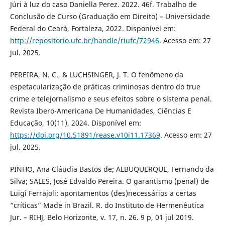
Júri à luz do caso Daniella Perez. 2022. 46f. Trabalho de
Conclusão de Curso (Graduação em Direito) – Universidade
Federal do Ceará, Fortaleza, 2022. Disponível em:
http://repositorio.ufc.br/handle/riufc/72946
. Acesso em: 27
jul. 2025.
PEREIRA, N. C., & LUCHSINGER, J. T. O fenômeno da
espetacularização de práticas criminosas dentro do true
crime e telejornalismo e seus efeitos sobre o sistema penal.
Revista Ibero-Americana De Humanidades, Ciências E
Educação, 10(11), 2024. Disponível em:
https://doi.org/10.51891/rease.v10i11.17369
. Acesso em: 27
jul. 2025.
PINHO, Ana Cláudia Bastos de; ALBUQUERQUE, Fernando da
Silva; SALES, José Edvaldo Pereira. O garantismo (penal) de
Luigi Ferrajoli: apontamentos (des)necessários a certas
“críticas” Made in Brazil. R. do Instituto de Hermenêutica
Jur. – RIHJ, Belo Horizonte, v. 17, n. 26. 9 p, 01 jul 2019.