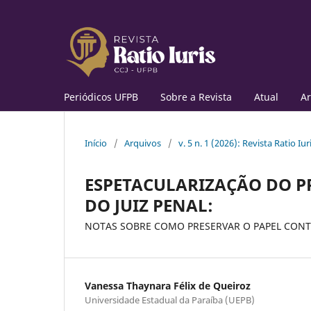
Periódicos UFPB
Sobre a Revista
Atual
Ar
Início
/
Arquivos
/
v. 5 n. 1 (2026): Revista Ratio Iur
ESPETACULARIZAÇÃO DO P
DO JUIZ PENAL:
NOTAS SOBRE COMO PRESERVAR O PAPEL CONT
Vanessa Thaynara Félix de Queiroz
Universidade Estadual da Paraíba (UEPB)