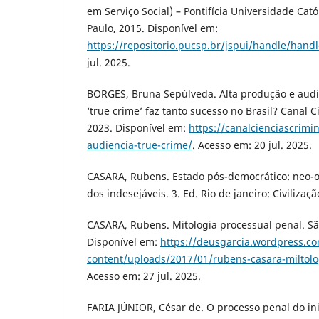
em Serviço Social) – Pontifícia Universidade Cató
Paulo, 2015. Disponível em:
https://repositorio.pucsp.br/jspui/handle/hand
jul. 2025.
BORGES, Bruna Sepúlveda. Alta produção e audi
‘true crime’ faz tanto sucesso no Brasil? Canal Ci
2023. Disponível em:
https://canalcienciascrimi
audiencia-true-crime/
. Acesso em: 20 jul. 2025.
CASARA, Rubens. Estado pós-democrático: neo-
dos indesejáveis. 3. Ed. Rio de janeiro: Civilizaçã
CASARA, Rubens. Mitologia processual penal. São
Disponível em:
https://deusgarcia.wordpress.c
content/uploads/2017/01/rubens-casara-miltolo
Acesso em: 27 jul. 2025.
FARIA JÚNIOR, César de. O processo penal do ini