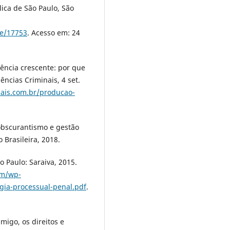
lica de São Paulo, São
le/17753
. Acesso em: 24
ência crescente: por que
ências Criminais, 4 set.
nais.com.br/producao-
obscurantismo e gestão
o Brasileira, 2018.
 Paulo: Saraiva, 2015.
om/wp-
gia-processual-penal.pdf
.
migo, os direitos e