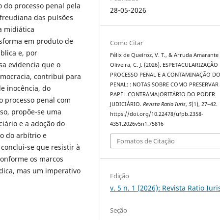
o do processo penal pela
28-05-2026
 freudiana das pulsões
 midiática
ansforma em produto de
Como Citar
lica e, por
Félix de Queiroz, V. T., & Arruda Amarante
sa evidencia que o
Oliveira, C. J. (2026). ESPETACULARIZAÇÃO
PROCESSO PENAL E A CONTAMINAÇÃO DO 
mocracia, contribui para
PENAL: : NOTAS SOBRE COMO PRESERVAR
de inocência, do
PAPEL CONTRAMAJORITÁRIO DO PODER
 o processo penal com
JUDICIÁRIO.
Revista Ratio Iuris
,
5
(1), 27–42.
isso, propõe-se uma
https://doi.org/10.22478/ufpb.2358-
ciário e a adoção do
4351.2026v5n1.75816
 do arbítrio e
Fomatos de Citação
conclui-se que resistir à
 conforme os marcos
ídica, mas um imperativo
Edição
v. 5 n. 1 (2026): Revista Ratio Iuri
Seção