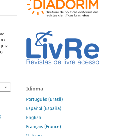
 de
 DO
JUIZ
 O
Idioma
Português (Brasil)
Español (España)
s
English
Français (France)
Italiano