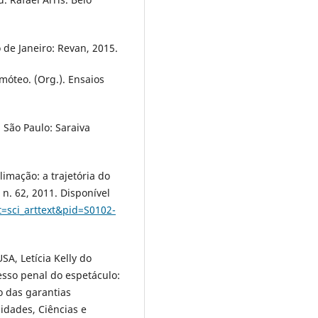
de Janeiro: Revan, 2015.
móteo. (Org.). Ensaios
. São Paulo: Saraiva
imação: a trajetória do
, n. 62, 2011. Disponível
t=sci_arttext&pid=S0102-
A, Letícia Kelly do
cesso penal do espetáculo:
o das garantias
idades, Ciências e