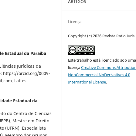
ARTIGOS
Licença
Copyright (c) 2026 Revista Ratio Iuris
de Estadual da Paraíba
Este trabalho está licenciado sob um
iências Jurídicas da
licença
Creative Commons Attribution
 https://orcid.org/0009-
NonCommercial-NoDerivatives 4.0
.com. Lattes:
International License
.
idade Estadual da
ito do Centro de Ciências
UEPB). Mestre em Direito
e (UFRN). Especialista
IM). Membro dos Grupos