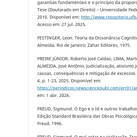
garantias fundamentais e o princípio da proporc
Tese (Doutorado em Direito) – Universidade Fede
2010. Disponível em:
http://www.repositorio.ufb
Acesso em: 27 jul. 2025.
FESTINGER, Leon. Teoria da Dissonância Cogniti
Almeida. Rio de Janeiro: Zahar Editores, 1975.
FREIRE JÚNIOR, Roberto José Caldas; LIMA, Mart
ALMEIDA, José Antônio. Judicialização, ativismo j
causas, consequências e mitigação de excessos. 
4, p. 1-23, 2025. Disponível em:
https://periodicos.newsciencepubl.com/err01/ar
em: 1 abr. 2026.
FREUD, Sigmund. O Ego e o Id e outros trabalhos 
Edição Standard Brasileira das Obras Psicológ
Freud, 1996.
FREUD, Sigmund. O mal-estar na civilização. Trad