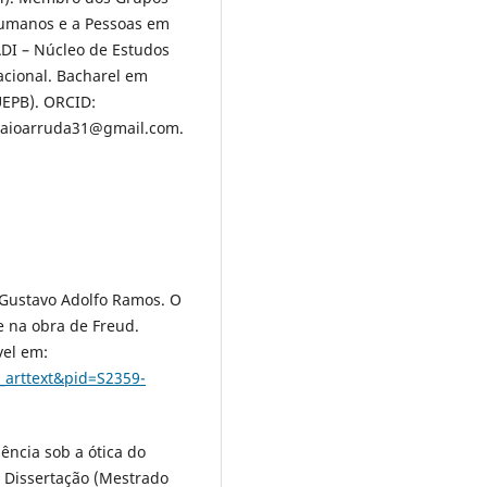
 Humanos e a Pessoas em
DI – Núcleo de Estudos
acional. Bacharel em
UEPB). ORCID:
 caioarruda31@gmail.com.
Gustavo Adolfo Ramos. O
e na obra de Freud.
vel em:
i_arttext&pid=S2359-
ncia sob a ótica do
f. Dissertação (Mestrado