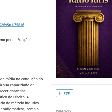
2026v5n1.75816
smo penal. Função
a da mídia na condução do
 à sua capacidade de
uecer garantias
PDF
ico de Direito. A
ando do método indutivo
 paradigmáticos, como o
Publicado