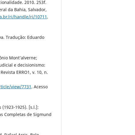
ionalidade. 2010. 253f.
ral da Bahia, Salvador,
a.br/ri/handle/ri/10711
.
va. Tradução: Eduardo
ônio Mont’alverne;
udicial e decisionismo:
Revista ERRO1, v. 10, n.
ticle/view/7731
. Acesso
(1923-1925). [s.l.]:
icas Completas de Sigmund
. Rafael Arris. Belo