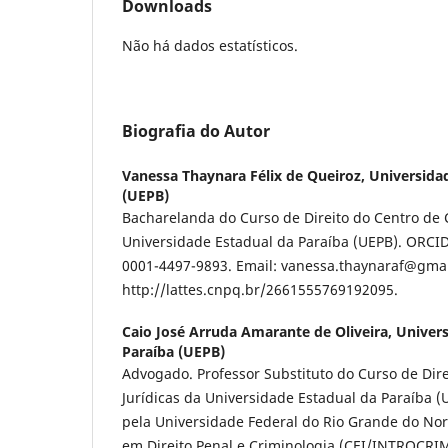
Downloads
Não há dados estatísticos.
Biografia do Autor
Vanessa Thaynara Félix de Queiroz,
Universida
(UEPB)
Bacharelanda do Curso de Direito do Centro de C
Universidade Estadual da Paraíba (UEPB). ORCID:
0001-4497-9893. Email: vanessa.thaynaraf@gmail
http://lattes.cnpq.br/2661555769192095.
Caio José Arruda Amarante de Oliveira,
Univers
Paraíba (UEPB)
Advogado. Professor Substituto do Curso de Dire
Jurídicas da Universidade Estadual da Paraíba (
pela Universidade Federal do Rio Grande do Nort
em Direito Penal e Criminologia (CEI/INTROCR