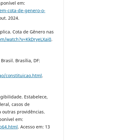
sponível em:
-em-cota-de-genero-o-
out. 2024.
plica. Cota de Gênero nas
om/watch?v=KkDryeLXai0
.
rasil. Brasília, DF:
ao/constituicao.html
.
gibilidade. Estabelece,
deral, casos de
a outras providências.
sponível em:
cp64.html
. Acesso em: 13