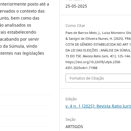
 anteriormente posto até a
25-05-2025
ervados o contexto das
unto, bem como das
ão analisados os
Como Citar
rais estabelecendo
Paes de Barros Melo, J., Luiza Monteiro Silv
 acabando por servir
& Savigni de Oliveira Nunes, H. (2025). FR
COTA DE GÊNERO ESTABELECIDA NO ART 10
o da Súmula, vindo
DA LEI DAS ELEIÇÕES : ANÁLISE DA SÚMUL
tentes nas legislações
73 DO TSE.
Revista Ratio Iuris
,
4
(1), 125–144.
https://doi.org/10.22478/ufpb.2358-
4351.2025v4n1.71988
Fomatos de Citação
Edição
v. 4 n. 1 (2025): Revista Ratio Iuri
Seção
ARTIGOS