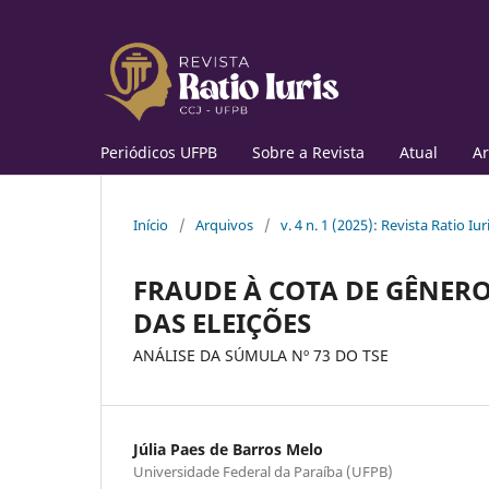
Periódicos UFPB
Sobre a Revista
Atual
Ar
Início
/
Arquivos
/
v. 4 n. 1 (2025): Revista Ratio Iur
FRAUDE À COTA DE GÊNERO 
DAS ELEIÇÕES
ANÁLISE DA SÚMULA Nº 73 DO TSE
Júlia Paes de Barros Melo
Universidade Federal da Paraíba (UFPB)