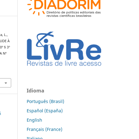
a, L.,
AUDE À
º § 3º
A Nº
Idioma
Português (Brasil)
Español (España)
s
English
Français (France)
Italiano