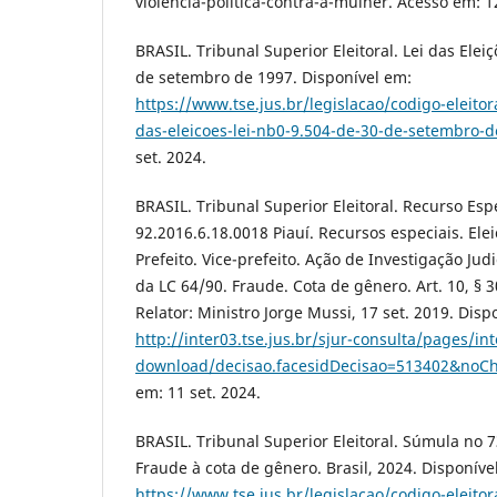
violencia-politica-contra-a-mulher. Acesso em: 12
BRASIL. Tribunal Superior Eleitoral. Lei das Eleiç
de setembro de 1997. Disponível em:
https://www.tse.jus.br/legislacao/codigo-eleitora
das-eleicoes-lei-nb0-9.504-de-30-de-setembro-
set. 2024.
BRASIL. Tribunal Superior Eleitoral. Recurso Espe
92.2016.6.18.0018 Piauí. Recursos especiais. Ele
Prefeito. Vice-prefeito. Ação de Investigação Judici
da LC 64/90. Fraude. Cota de gênero. Art. 10, § 3
Relator: Ministro Jorge Mussi, 17 set. 2019. Disp
http://inter03.tse.jus.br/sjur-consulta/pages/int
download/decisao.facesidDecisao=513402&noC
em: 11 set. 2024.
BRASIL. Tribunal Superior Eleitoral. Súmula no 7
Fraude à cota de gênero. Brasil, 2024. Disponíve
https://www.tse.jus.br/legislacao/codigo-eleit