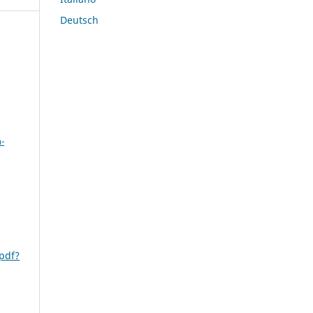
Deutsch
a
-
pdf?