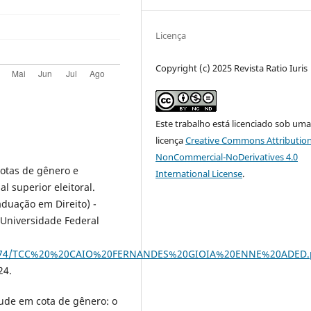
Licença
Copyright (c) 2025 Revista Ratio Iuris
Este trabalho está licenciado sob um
licença
Creative Commons Attribution
NonCommercial-NoDerivatives 4.0
otas de gênero e
International License
.
l superior eleitoral.
aduação em Direito) -
 Universidade Federal
/1/23474/TCC%20%20CAIO%20FERNANDES%20GIOIA%20ENNE%20ADED.
24.
ude em cota de gênero: o