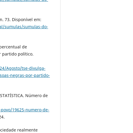
n. 73. Disponível em:
oral/sumulas/sumulas-do-
 percentual de
partido político.
24/Agosto/tse-divulga-
soas-negras-por-partido-
ESTATÍSTICA. Número de
so-povo/19625-numero-de-
24.
ociedade realmente