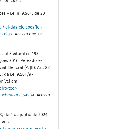
 set. 2024.
ões – Lei n. 9.504, de 30
l/lei-das-eleicoes/lei-
de-1997
. Acesso em: 12
cial Eleitoral n° 193-
ições 2016. Vereadores.
al Eleitoral (AIJE). Art. 22
0, da Lei 9.504/97.
onível em:
eiro-teor-
hache=-782354934
. Acesso
3, de 4 de junho de 2024.
l em:
oral/sumulas/sumulas-do-