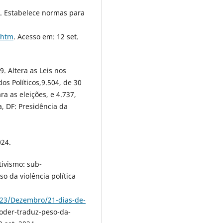
7. Estabelece normas para
.htm
. Acesso em: 12 set.
. Altera as Leis nos
os Políticos,9.504, de 30
a as eleições, e 4.737,
a, DF: Presidência da
024.
tivismo: sub-
o da violência política
023/Dezembro/21-dias-de-
oder-traduz-peso-da-