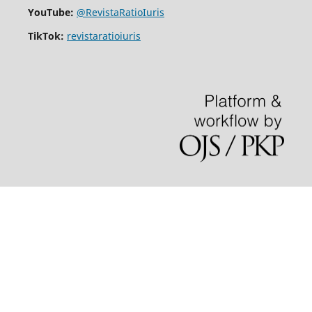
YouTube:
@RevistaRatioIuris
TikTok:
revistaratioiuris