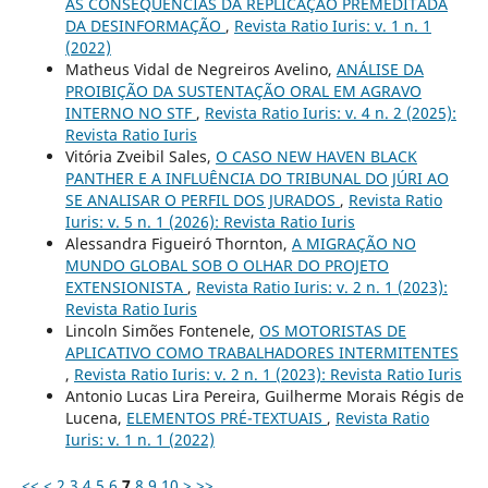
AS CONSEQUÊNCIAS DA REPLICAÇÃO PREMEDITADA
DA DESINFORMAÇÃO
,
Revista Ratio Iuris: v. 1 n. 1
(2022)
Matheus Vidal de Negreiros Avelino,
ANÁLISE DA
PROIBIÇÃO DA SUSTENTAÇÃO ORAL EM AGRAVO
INTERNO NO STF
,
Revista Ratio Iuris: v. 4 n. 2 (2025):
Revista Ratio Iuris
Vitória Zveibil Sales,
O CASO NEW HAVEN BLACK
PANTHER E A INFLUÊNCIA DO TRIBUNAL DO JÚRI AO
SE ANALISAR O PERFIL DOS JURADOS
,
Revista Ratio
Iuris: v. 5 n. 1 (2026): Revista Ratio Iuris
Alessandra Figueiró Thornton,
A MIGRAÇÃO NO
MUNDO GLOBAL SOB O OLHAR DO PROJETO
EXTENSIONISTA
,
Revista Ratio Iuris: v. 2 n. 1 (2023):
Revista Ratio Iuris
Lincoln Simões Fontenele,
OS MOTORISTAS DE
APLICATIVO COMO TRABALHADORES INTERMITENTES
,
Revista Ratio Iuris: v. 2 n. 1 (2023): Revista Ratio Iuris
Antonio Lucas Lira Pereira, Guilherme Morais Régis de
Lucena,
ELEMENTOS PRÉ-TEXTUAIS
,
Revista Ratio
Iuris: v. 1 n. 1 (2022)
<<
<
2
3
4
5
6
7
8
9
10
>
>>