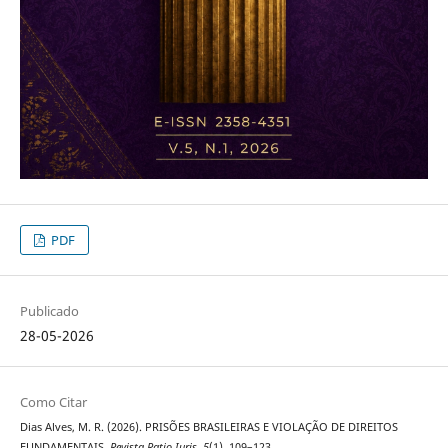
PDF
Publicado
28-05-2026
Como Citar
Dias Alves, M. R. (2026). PRISÕES BRASILEIRAS E VIOLAÇÃO DE DIREITOS
FUNDAMENTAIS.
Revista Ratio Iuris
,
5
(1), 109–123.