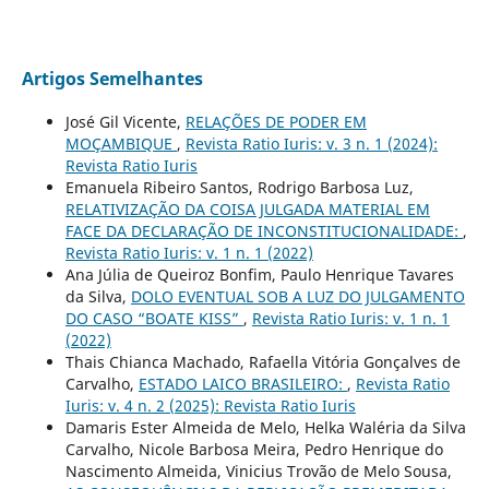
Artigos Semelhantes
José Gil Vicente,
RELAÇÕES DE PODER EM
MOÇAMBIQUE
,
Revista Ratio Iuris: v. 3 n. 1 (2024):
Revista Ratio Iuris
Emanuela Ribeiro Santos, Rodrigo Barbosa Luz,
RELATIVIZAÇÃO DA COISA JULGADA MATERIAL EM
FACE DA DECLARAÇÃO DE INCONSTITUCIONALIDADE:
,
Revista Ratio Iuris: v. 1 n. 1 (2022)
Ana Júlia de Queiroz Bonfim, Paulo Henrique Tavares
da Silva,
DOLO EVENTUAL SOB A LUZ DO JULGAMENTO
DO CASO “BOATE KISS”
,
Revista Ratio Iuris: v. 1 n. 1
(2022)
Thais Chianca Machado, Rafaella Vitória Gonçalves de
Carvalho,
ESTADO LAICO BRASILEIRO:
,
Revista Ratio
Iuris: v. 4 n. 2 (2025): Revista Ratio Iuris
Damaris Ester Almeida de Melo, Helka Waléria da Silva
Carvalho, Nicole Barbosa Meira, Pedro Henrique do
Nascimento Almeida, Vinicius Trovão de Melo Sousa,