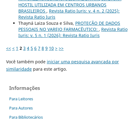
HOSTIL UTILIZADA EM CENTROS URBANOS
BRASILEIROS
,
Revista Ratio Iuris: v. 4 n. 2 (2025):
Revista Ratio Iuris
Thayná Laiza Souza e Silva,
PROTEÇÃO DE DADOS
PESSOAIS NO VAREJO FARMACÊUTICO:
,
Revista Ratio
Iuris: v. 5 n. 1 (2026): Revista Ratio Iuris
<<
<
1
2
3
4
5
6
7
8
9
10
>
>>
Você também pode
iniciar uma pesquisa avançada por
similaridade
para este artigo.
Informações
Para Leitores
Para Autores
Para Bibliotecários