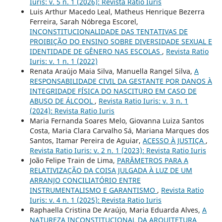
Iuris: v. 5 n. 1 (2026): Revista Ratio Iuris
Luis Arthur Macedo Leal, Matheus Henrique Bezerra
Ferreira, Sarah Nóbrega Escorel,
INCONSTITUCIONALIDADE DAS TENTATIVAS DE
PROIBIÇÃO DO ENSINO SOBRE DIVERSIDADE SEXUAL E
IDENTIDADE DE GÊNERO NAS ESCOLAS
,
Revista Ratio
Iuris: v. 1 n. 1 (2022)
Renata Araújo Maia Silva, Manuella Rangel Silva,
A
RESPONSABILIDADE CIVIL DA GESTANTE POR DANOS À
INTEGRIDADE FÍSICA DO NASCITURO EM CASO DE
ABUSO DE ÁLCOOL
,
Revista Ratio Iuris: v. 3 n. 1
(2024): Revista Ratio Iuris
Maria Fernanda Soares Melo, Giovanna Luiza Santos
Costa, Maria Clara Carvalho Sá, Mariana Marques dos
Santos, Itamar Pereira de Aguiar,
ACESSO À JUSTIÇA
,
Revista Ratio Iuris: v. 2 n. 1 (2023): Revista Ratio Iuris
João Felipe Train de Lima,
PARÂMETROS PARA A
RELATIVIZAÇÃO DA COISA JULGADA À LUZ DE UM
ARRANJO CONCILIATÓRIO ENTRE
INSTRUMENTALISMO E GARANTISMO
,
Revista Ratio
Iuris: v. 4 n. 1 (2025): Revista Ratio Iuris
Raphaella Cristina De Araújo, Maria Eduarda Alves,
A
NATUREZA INCONSTITUCIONAL DA ARQUITETURA