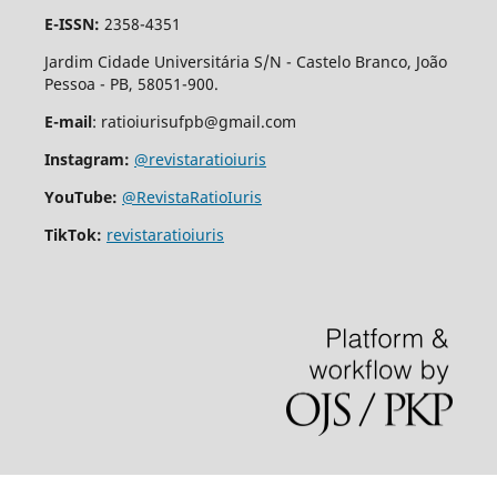
E-ISSN:
2358-4351
Jardim Cidade Universitária S/N - Castelo Branco, João
Pessoa - PB, 58051-900.
E-mail
: ratioiurisufpb@gmail.com
Instagram:
@revistaratioiuris
YouTube:
@RevistaRatioIuris
TikTok:
revistaratioiuris