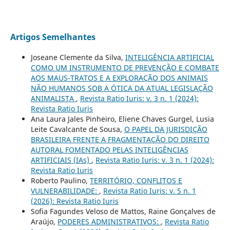
Artigos Semelhantes
Joseane Clemente da Silva,
INTELIGÊNCIA ARTIFICIAL
COMO UM INSTRUMENTO DE PREVENÇÃO E COMBATE
AOS MAUS-TRATOS E A EXPLORAÇÃO DOS ANIMAIS
NÃO HUMANOS SOB A ÓTICA DA ATUAL LEGISLAÇÃO
ANIMALISTA
,
Revista Ratio Iuris: v. 3 n. 1 (2024):
Revista Ratio Iuris
Ana Laura Jales Pinheiro, Eliene Chaves Gurgel, Lusia
Leite Cavalcante de Sousa,
O PAPEL DA JURISDIÇÃO
BRASILEIRA FRENTE A FRAGMENTAÇÃO DO DIREITO
AUTORAL FOMENTADO PELAS INTELIGÊNCIAS
ARTIFICIAIS (IAs)
,
Revista Ratio Iuris: v. 3 n. 1 (2024):
Revista Ratio Iuris
Roberto Paulino,
TERRITÓRIO, CONFLITOS E
VULNERABILIDADE:
,
Revista Ratio Iuris: v. 5 n. 1
(2026): Revista Ratio Iuris
Sofia Fagundes Veloso de Mattos, Raine Gonçalves de
Araújo,
PODERES ADMINISTRATIVOS:
,
Revista Ratio