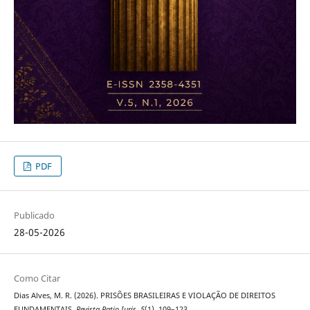
PDF
Publicado
28-05-2026
Como Citar
Dias Alves, M. R. (2026). PRISÕES BRASILEIRAS E VIOLAÇÃO DE DIREITOS
FUNDAMENTAIS.
Revista Ratio Iuris
,
5
(1), 109–123.