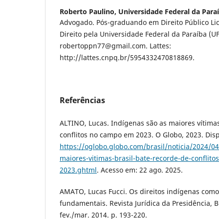
Roberto Paulino,
Universidade Federal da Para
Advogado. Pós-graduando em Direito Público Lic
Direito pela Universidade Federal da Paraíba (UF
robertoppn77@gmail.com. Lattes:
http://lattes.cnpq.br/5954332470818869.
Referências
ALTINO, Lucas. Indígenas são as maiores vítimas
conflitos no campo em 2023. O Globo, 2023. Dis
https://oglobo.globo.com/brasil/noticia/2024/0
maiores-vitimas-brasil-bate-recorde-de-conflit
2023.ghtml
. Acesso em: 22 ago. 2025.
AMATO, Lucas Fucci. Os direitos indígenas como 
fundamentais. Revista Jurídica da Presidência, Bra
fev./mar. 2014. p. 193-220.