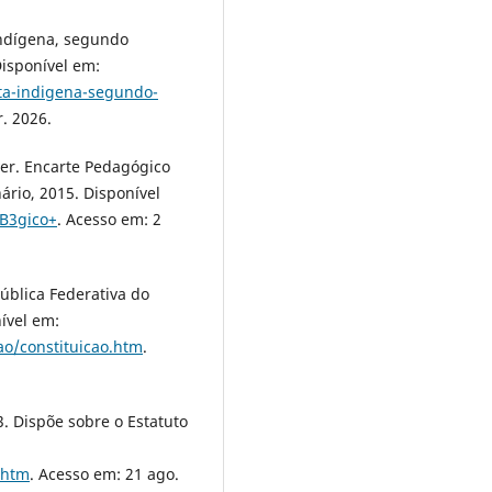
Indígena, segundo
isponível em:
ta-indigena-segundo-
. 2026.
ver. Encarte Pedagógico
ário, 2015. Disponível
%B3gico+
. Acesso em: 2
pública Federativa do
nível em:
cao/constituicao.htm
.
. Dispõe sobre o Estatuto
.htm
. Acesso em: 21 ago.