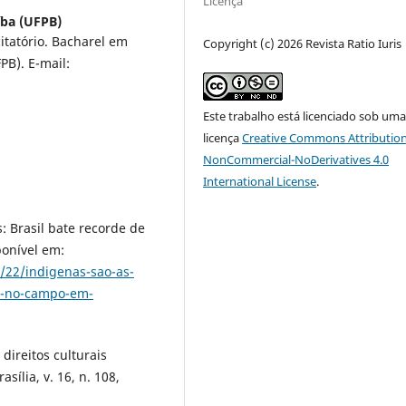
Licença
íba (UFPB)
itatório. Bacharel em
Copyright (c) 2026 Revista Ratio Iuris
PB). E-mail:
Este trabalho está licenciado sob um
licença
Creative Commons Attribution
NonCommercial-NoDerivatives 4.0
International License
.
: Brasil bate recorde de
ponível em:
4/22/indigenas-sao-as-
os-no-campo-em-
direitos culturais
sília, v. 16, n. 108,