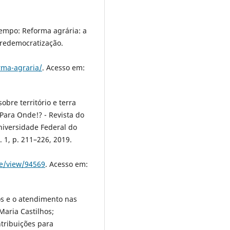
Tempo: Reforma agrária: a
 redemocratização.
rma-agraria/
. Acesso em:
obre território e terra
. Para Onde!? - Revista do
iversidade Federal do
. 1, p. 211–226, 2019.
le/view/94569
. Acesso em:
os e o atendimento nas
aria Castilhos;
tribuições para