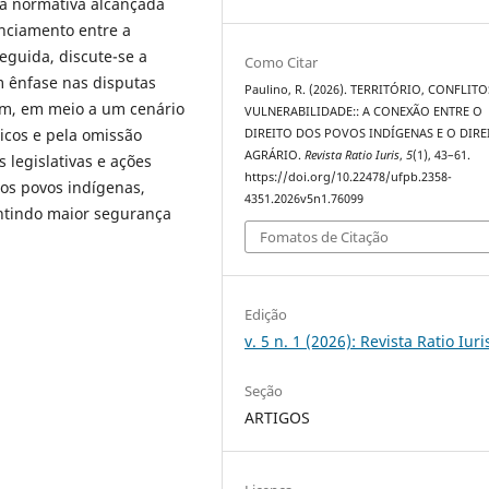
ia normativa alcançada
nciamento entre a
seguida, discute-se a
Como Citar
om ênfase nas disputas
Paulino, R. (2026). TERRITÓRIO, CONFLITO
fim, em meio a um cenário
VULNERABILIDADE:: A CONEXÃO ENTRE O
micos e pela omissão
DIREITO DOS POVOS INDÍGENAS E O DIRE
AGRÁRIO.
Revista Ratio Iuris
,
5
(1), 43–61.
 legislativas e ações
https://doi.org/10.22478/ufpb.2358-
dos povos indígenas,
4351.2026v5n1.76099
ntindo maior segurança
Fomatos de Citação
Edição
v. 5 n. 1 (2026): Revista Ratio Iuri
Seção
ARTIGOS