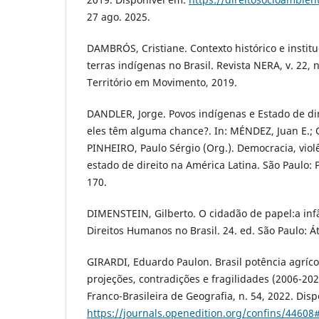
27 ago. 2025.
DAMBRÓS, Cristiane. Contexto histórico e insti
terras indígenas no Brasil. Revista NERA, v. 22, n
Território em Movimento, 2019.
DANDLER, Jorge. Povos indígenas e Estado de dir
eles têm alguma chance?. In: MÉNDEZ, Juan E.;
PINHEIRO, Paulo Sérgio (Org.). Democracia, violê
estado de direito na América Latina. São Paulo: P
170.
DIMENSTEIN, Gilberto. O cidadão de papel:a infâ
Direitos Humanos no Brasil. 24. ed. São Paulo: Át
GIRARDI, Eduardo Paulon. Brasil potência agríco
projeções, contradições e fragilidades (2006-2029
Franco-Brasileira de Geografia, n. 54, 2022. Disp
https://journals.openedition.org/confins/44608