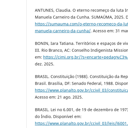
ANTUNES, Claudia. O eterno recomeço da luta 
Manuela Carneiro da Cunha. SUMAÚMA, 2025. D
https://sumauma.com/o-eterno-recomeco-da-lu
manuela-carneiro-da-cunha/
. Acesso em: 31 mar
BONIN, Iara Tatiana. Territórios e espaços de vi
III. Rio Branco, AC: Conselho Indigenista Mission
em:
https://cimi.org.br/?s=encarte+pedag%C3
dez. 2025.
BRASIL. Constituição (1988). Constituição da Re
Brasil. Brasília, DF: Senado Federal, 1988. Dispo
https://www.planalto.gov.br/ccivil_03/constitui
Acesso em: 21 ago. 2025.
BRASIL. Lei no 6.001, de 19 de dezembro de 1973
do Índio. Disponível em:
https://www.planalto.gov.br/ccivil_03/leis/l6001