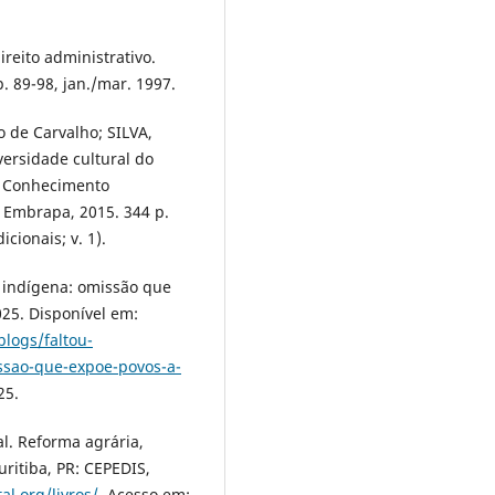
ireito administrativo.
p. 89-98, jan./mar. 1997.
 de Carvalho; SILVA,
versidade cultural do
i. Conhecimento
F: Embrapa, 2015. 344 p.
cionais; v. 1).
a indígena: omissão que
025. Disponível em:
blogs/faltou-
issao-que-expoe-povos-a-
25.
l. Reforma agrária,
uritiba, PR: CEPEDIS,
al.org/livros/
. Acesso em: