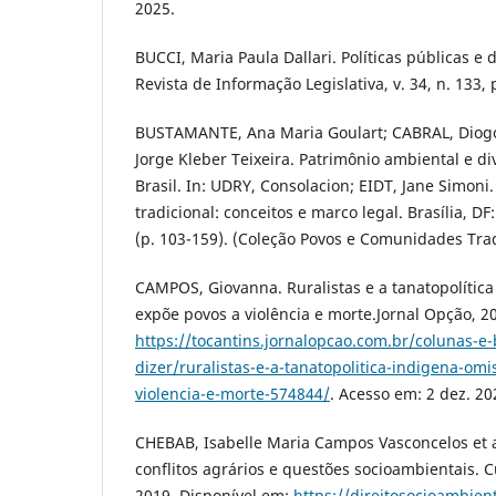
2025.
BUCCI, Maria Paula Dallari. Políticas públicas e d
Revista de Informação Legislativa, v. 34, n. 133, 
BUSTAMANTE, Ana Maria Goulart; CABRAL, Diogo
Jorge Kleber Teixeira. Patrimônio ambiental e di
Brasil. In: UDRY, Consolacion; EIDT, Jane Simon
tradicional: conceitos e marco legal. Brasília, D
(p. 103-159). (Coleção Povos e Comunidades Tradi
CAMPOS, Giovanna. Ruralistas e a tanatopolític
expõe povos a violência e morte.Jornal Opção, 2
https://tocantins.jornalopcao.com.br/colunas-e-
dizer/ruralistas-e-a-tanatopolitica-indigena-om
violencia-e-morte-574844/
. Acesso em: 2 dez. 20
CHEBAB, Isabelle Maria Campos Vasconcelos et a
conflitos agrários e questões socioambientais. C
2019. Disponível em:
https://direitosocioambient