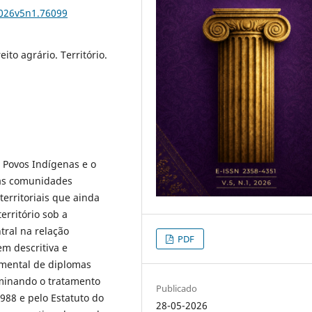
2026v5n1.76099
ito agrário. Território.
s Povos Indígenas e o
das comunidades
territoriais que ainda
erritório sob a
tral na relação
PDF
m descritiva e
umental de diplomas
xaminando o tratamento
Publicado
1988 e pelo Estatuto do
28-05-2026