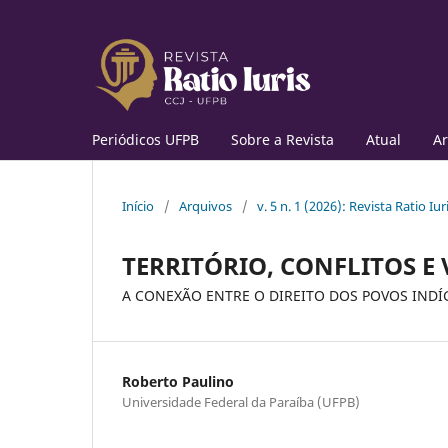
Periódicos UFPB
Sobre a Revista
Atual
Ar
Início
/
Arquivos
/
v. 5 n. 1 (2026): Revista Ratio Iur
TERRITÓRIO, CONFLITOS E
A CONEXÃO ENTRE O DIREITO DOS POVOS INDÍ
Roberto Paulino
Universidade Federal da Paraíba (UFPB)