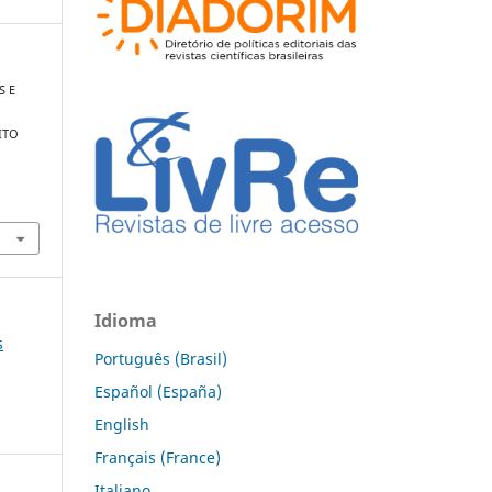
S E
ITO
Idioma
s
Português (Brasil)
Español (España)
English
Français (France)
Italiano