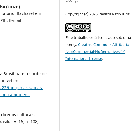
Licença
íba (UFPB)
itatório. Bacharel em
Copyright (c) 2026 Revista Ratio Iuris
PB). E-mail:
Este trabalho está licenciado sob um
licença
Creative Commons Attribution
NonCommercial-NoDerivatives 4.0
International License
.
: Brasil bate recorde de
ponível em:
4/22/indigenas-sao-as-
os-no-campo-em-
direitos culturais
sília, v. 16, n. 108,