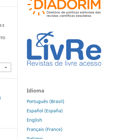
S E
ITO
Idioma
s
Português (Brasil)
Español (España)
English
Français (France)
Italiano