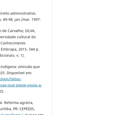
ireito administrativo.
p. 89-98, jan./mar. 1997.
 de Carvalho; SILVA,
versidade cultural do
i. Conhecimento
F: Embrapa, 2015. 344 p.
cionais; v. 1).
a indígena: omissão que
025. Disponível em:
blogs/faltou-
issao-que-expoe-povos-a-
25.
l. Reforma agrária,
uritiba, PR: CEPEDIS,
al.org/livros/
. Acesso em: