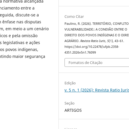
ia normativa alcançada
nciamento entre a
seguida, discute-se a
Como Citar
om ênfase nas disputas
Paulino, R. (2026). TERRITÓRIO, CONFLITO
fim, em meio a um cenário
VULNERABILIDADE:: A CONEXÃO ENTRE O
micos e pela omissão
DIREITO DOS POVOS INDÍGENAS E O DIRE
AGRÁRIO.
Revista Ratio Iuris
,
5
(1), 43–61.
 legislativas e ações
https://doi.org/10.22478/ufpb.2358-
dos povos indígenas,
4351.2026v5n1.76099
ntindo maior segurança
Fomatos de Citação
Edição
v. 5 n. 1 (2026): Revista Ratio Iuri
Seção
ARTIGOS