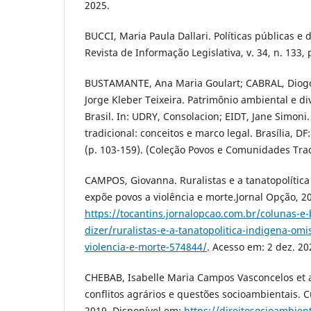
2025.
BUCCI, Maria Paula Dallari. Políticas públicas e d
Revista de Informação Legislativa, v. 34, n. 133, 
BUSTAMANTE, Ana Maria Goulart; CABRAL, Diogo
Jorge Kleber Teixeira. Patrimônio ambiental e di
Brasil. In: UDRY, Consolacion; EIDT, Jane Simon
tradicional: conceitos e marco legal. Brasília, D
(p. 103-159). (Coleção Povos e Comunidades Tradi
CAMPOS, Giovanna. Ruralistas e a tanatopolític
expõe povos a violência e morte.Jornal Opção, 2
https://tocantins.jornalopcao.com.br/colunas-e-
dizer/ruralistas-e-a-tanatopolitica-indigena-om
violencia-e-morte-574844/
. Acesso em: 2 dez. 20
CHEBAB, Isabelle Maria Campos Vasconcelos et a
conflitos agrários e questões socioambientais. C
2019. Disponível em:
https://direitosocioambient