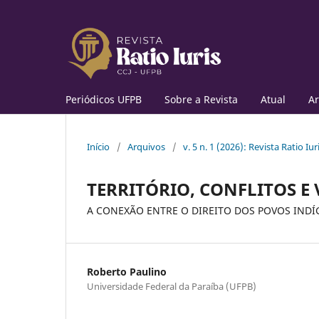
Periódicos UFPB
Sobre a Revista
Atual
Ar
Início
/
Arquivos
/
v. 5 n. 1 (2026): Revista Ratio Iur
TERRITÓRIO, CONFLITOS E
A CONEXÃO ENTRE O DIREITO DOS POVOS INDÍ
Roberto Paulino
Universidade Federal da Paraíba (UFPB)