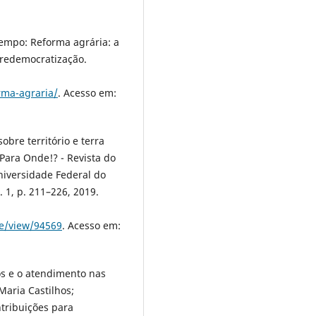
Tempo: Reforma agrária: a
 redemocratização.
rma-agraria/
. Acesso em:
obre território e terra
. Para Onde!? - Revista do
iversidade Federal do
. 1, p. 211–226, 2019.
le/view/94569
. Acesso em:
os e o atendimento nas
aria Castilhos;
tribuições para