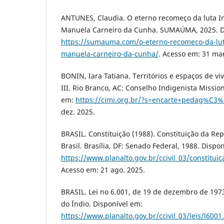
ANTUNES, Claudia. O eterno recomeço da luta 
Manuela Carneiro da Cunha. SUMAÚMA, 2025. D
https://sumauma.com/o-eterno-recomeco-da-lu
manuela-carneiro-da-cunha/
. Acesso em: 31 mar
BONIN, Iara Tatiana. Territórios e espaços de vi
III. Rio Branco, AC: Conselho Indigenista Mission
em:
https://cimi.org.br/?s=encarte+pedag%C3
dez. 2025.
BRASIL. Constituição (1988). Constituição da Re
Brasil. Brasília, DF: Senado Federal, 1988. Dispo
https://www.planalto.gov.br/ccivil_03/constitui
Acesso em: 21 ago. 2025.
BRASIL. Lei no 6.001, de 19 de dezembro de 1973
do Índio. Disponível em:
https://www.planalto.gov.br/ccivil_03/leis/l6001