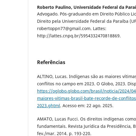
Roberto Paulino,
Universidade Federal da Para
Advogado. Pós-graduando em Direito Público Lic
Direito pela Universidade Federal da Paraíba (UF
robertoppn77@gmail.com. Lattes:
http://lattes.cnpq.br/5954332470818869.
Referências
ALTINO, Lucas. Indígenas são as maiores vítimas
conflitos no campo em 2023. O Globo, 2023. Dis
https://oglobo.globo.com/brasil/noticia/2024/0
maiores-vitimas-brasil-bate-recorde-de-conflit
2023.ghtml
. Acesso em: 22 ago. 2025.
AMATO, Lucas Fucci. Os direitos indígenas como 
fundamentais. Revista Jurídica da Presidência, Bra
fev./mar. 2014. p. 193-220.