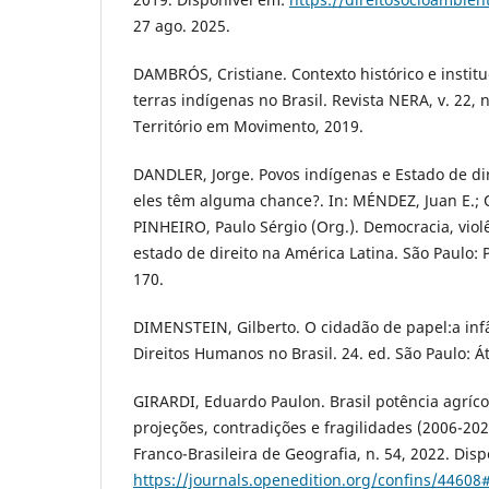
27 ago. 2025.
DAMBRÓS, Cristiane. Contexto histórico e insti
terras indígenas no Brasil. Revista NERA, v. 22, n
Território em Movimento, 2019.
DANDLER, Jorge. Povos indígenas e Estado de dir
eles têm alguma chance?. In: MÉNDEZ, Juan E.;
PINHEIRO, Paulo Sérgio (Org.). Democracia, violê
estado de direito na América Latina. São Paulo: P
170.
DIMENSTEIN, Gilberto. O cidadão de papel:a infâ
Direitos Humanos no Brasil. 24. ed. São Paulo: Át
GIRARDI, Eduardo Paulon. Brasil potência agríco
projeções, contradições e fragilidades (2006-2029
Franco-Brasileira de Geografia, n. 54, 2022. Disp
https://journals.openedition.org/confins/44608