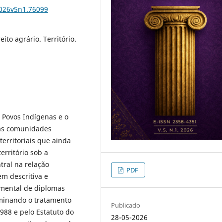
2026v5n1.76099
ito agrário. Território.
s Povos Indígenas e o
das comunidades
territoriais que ainda
erritório sob a
tral na relação
PDF
m descritiva e
umental de diplomas
xaminando o tratamento
Publicado
1988 e pelo Estatuto do
28-05-2026