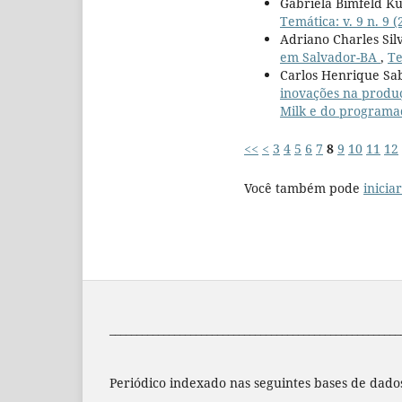
Gabriela Bimfeld Ku
Temática: v. 9 n. 9 
Adriano Charles Sil
em Salvador-BA
,
Te
Carlos Henrique Sab
inovações na produçã
Milk e do programa
<<
<
3
4
5
6
7
8
9
10
11
12
Você também pode
inicia
______________________________________________________
Periódico indexado nas seguintes bases de dado