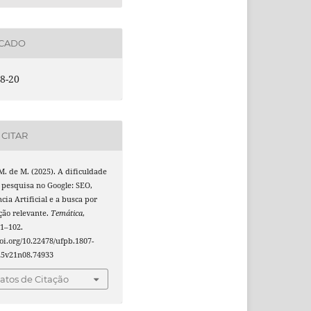
ICADO
8-20
CITAR
M. de M. (2025). A dificuldade
 pesquisa no Google: SEO,
ncia Artificial e a busca por
ção relevante.
Temática
,
91–102.
doi.org/10.22478/ufpb.1807-
25v21n08.74933
tos de Citação