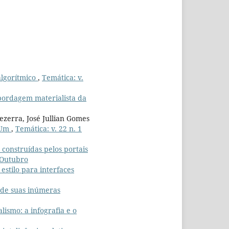
algorítmico
,
Temática: v.
bordagem materialista da
ezerra, José Jullian Gomes
a Um
,
Temática: v. 22 n. 1
 construídas pelos portais
: Outubro
estilo para interfaces
o de suas inúmeras
ismo: a infografia e o