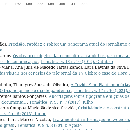
ães,
Precisão, rapidez e robôs: um panorama atual do Jornalismo 
to
Santos,
Os obscuros objetos da tecnocultura: caminhos para uma a
udos de comunicação
,
Temática: v. 15 n. 10 (2019): Outubro
o Viana, Ana Júlia de Macêdo Farias Ramos, Lara Lavínia da Silva B
cias visuais nos cenários do telejornal da TV Globo: o caso do Hor
outinho, Thamyres Sousa de Oliveira,
A Covid-19 no Piauí: memórias
O Dia, no primeiro dia de pandemia
,
Temática: v. 17 n. 10 (2021)
renice Santos Gonçalves,
Abordagens sobre tipografia em guias de 
se documental.
,
Temática: v. 13 n. 7 (2017): Julho
menta Campos, Maria Valdenice Craviée,
Criatividade e o construt
: v. 9 n. 6 (2013): Junho
ícia Lima, Marcos Nicolau,
Tratamento da informação no webjornal
digitais
,
Temática: v. 9 n. 8 (2013): Agosto