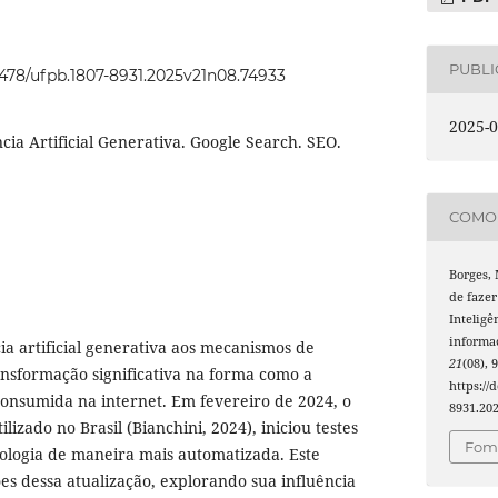
PUBL
22478/ufpb.1807-8931.2025v21n08.74933
2025-0
ncia Artificial Generativa. Google Search. SEO.
COMO 
Borges, 
de fazer
Inteligê
informa
ia artificial generativa aos mecanismos de
21
(08), 
nsformação significativa na forma como a
https://
onsumida na internet. Em fevereiro de 2024, o
8931.20
lizado no Brasil (Bianchini, 2024), iniciou testes
Foma
ologia de maneira mais automatizada. Este
ões dessa atualização, explorando sua influência