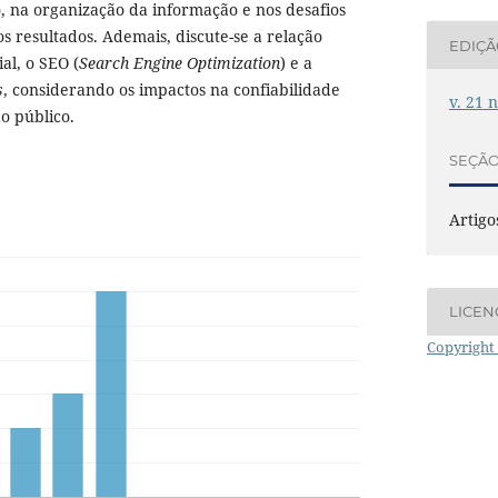
, na organização da informação e nos desafios
s resultados. Ademais, discute-se a relação
EDIÇ
ial, o SEO (
Search Engine Optimization
) e a
s
, considerando os impactos na confiabilidade
v. 21 
o público.
SEÇÃ
Artigo
LICEN
Copyright 