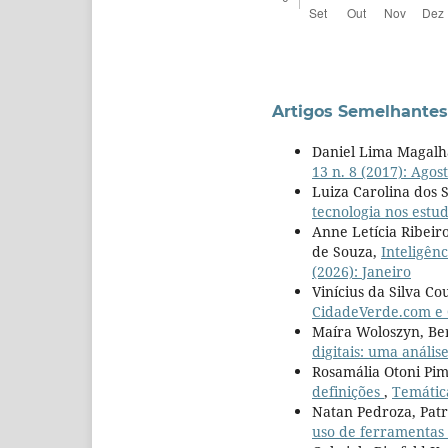
Artigos Semelhantes
Daniel Lima Magalh
13 n. 8 (2017): Agos
Luiza Carolina dos 
tecnologia nos est
Anne Letícia Ribeir
de Souza,
Inteligên
(2026): Janeiro
Vinícius da Silva C
CidadeVerde.com e 
Maíra Woloszyn, Be
digitais: uma análi
Rosamália Otoni Pi
definições
,
Temática
Natan Pedroza, Patr
uso de ferramentas 