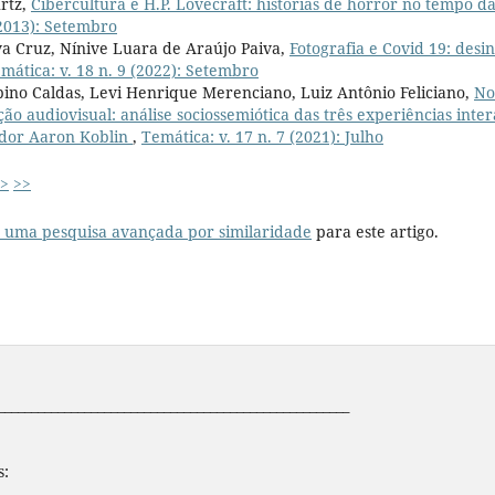
rtz,
Cibercultura e H.P. Lovecraft: histórias de horror no tempo da
(2013): Setembro
va Cruz, Nínive Luara de Araújo Paiva,
Fotografia e Covid 19: des
mática: v. 18 n. 9 (2022): Setembro
ino Caldas, Levi Henrique Merenciano, Luiz Antônio Feliciano,
No
o audiovisual: análise sociossemiótica das três experiências inter
dor Aaron Koblin
,
Temática: v. 17 n. 7 (2021): Julho
>
>>
r uma pesquisa avançada por similaridade
para este artigo.
_____________________________________________________
s: