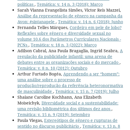
políticas
,
Temática: v. 14 n. 3 (2018): Março
Sarah Vianna Evangelista Simões, Victor Reis Mazzei,
Análise da representação de gênero na campanha da
Avon: #sintanapele
,
Temática: v. 14 n. 6 (2018): Junho
Fernanda Telles Márques,
Cordeiro em pele de lobo?
Reflexões sobre gênero e diversidade sexual no
volume 10.6 dos Parâmetros Curriculares Nacionais -
PCNs
,
Temática: v. 18 n. 3 (2022): Março
Adilson Cabral, Ana Paula Bragaglia, Ingrid Seabra,
A
regulação da publicidade infantil: uma arena de
debates entre as organizações sociais e do mercado
,
Temática: v. 8 n. 10 (2012): Outubro
Arthur Furtado Bogéa,
Aprendendo a ser “homem”:
uma análise sobre o processo de
produção/reprodução da referência heteronormativa
de masculinidade
,
Temática: v. 15 n. 7 (2019): Julho
Shaiane Caroline Kochhann, Ana Elizabeth
Moiseichyk,
Diversidade social e a sustentabilidade:
uma revisão bibliométrica dos últimos dez anos
,
Temática: v. 15 n. 9 (2019): Setembro
Paula Viegas,
Estereótipos de gênero e rupturas de
sentido no discurso publicitário
,
Temática: v. 13 n. 8