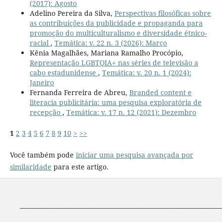
(2017): Agosto
Adelino Pereira da Silva,
Perspectivas filosóficas sobre
as contribuições da publicidade e propaganda para
promoção do multiculturalismo e diversidade étnico-
racial
,
Temática: v. 22 n. 3 (2026): Março
Kênia Magalhães, Mariana Ramalho Procópio,
Representação LGBTQIA+ nas séries de televisão a
cabo estadunidense
,
Temática: v. 20 n. 1 (2024):
Janeiro
Fernanda Ferreira de Abreu,
Branded content e
literacia publicitária: uma pesquisa exploratória de
recepção
,
Temática: v. 17 n. 12 (2021): Dezembro
1
2
3
4
5
6
7
8
9
10
>
>>
Você também pode
iniciar uma pesquisa avançada por
similaridade
para este artigo.
____________________________________________________________________