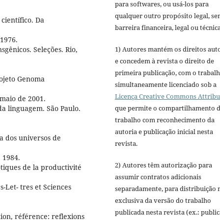
para softwares, ou usá-los para
qualquer outro propósito legal, s
científico. Da
barreira financeira, legal ou técnica
 1976.
1) Autores mantém os direitos aut
sgênicos. Seleções. Rio,
e concedem à revista o direito de
primeira publicação, com o trabal
rojeto Genoma
simultaneamente licenciado sob a
Licença Creative Commons Attribu
 maio de 2001.
que permite o compartilhamento 
a linguagem. São Paulo.
trabalho com reconhecimento da
autoria e publicação inicial nesta
a dos universos de
revista.
, 1984.
2) Autores têm autorização para
tiques de la productivité
assumir contratos adicionais
s-Let- tres et Sciences
separadamente, para distribuição 
exclusiva da versão do trabalho
publicada nesta revista (ex.: publi
ion, référence: reflexions