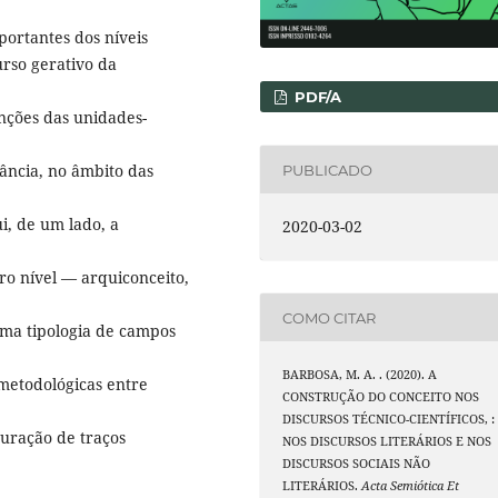
portantes dos níveis
urso gerativo da
PDF/A
unções das unidades-
ância, no âmbito das
PUBLICADO
i, de um lado, a
2020-03-02
iro nível — arquiconceito,
COMO CITAR
uma tipologia de campos
BARBOSA, M. A. . (2020). A
 metodológicas entre
CONSTRUÇÃO DO CONCEITO NOS
DISCURSOS TÉCNICO-CIENTÍFICOS, :
guração de traços
NOS DISCURSOS LITERÁRIOS E NOS
DISCURSOS SOCIAIS NÃO
LITERÁRIOS.
Acta Semiótica Et