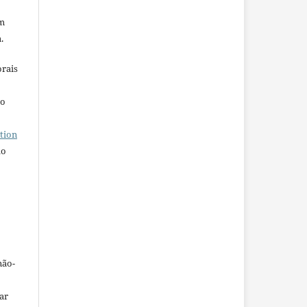
em
.
orais
ho
tion
do
não-
car