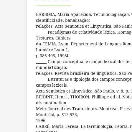
BARBOSA, Maria Aparecida. Terminologização, 
cientificidade, banalização:
relações. Acta Semiotica et Lingvistica. São Paulo
______ Paradigmas de criatividade léxica. Homag
Testures. Cahiers
du CEMIA. Lyon, Département de Langues Roman
Lumière Lyon 2,
p.385-405, 1998b.
______ Campo conceptual e campo lexical dos ter
mundia1izaçao:
relações. Revista brasileira de linguística. São Pa
______ Estruturas e tipologia dos campos concep
campos lexicais.
Acta Semiotica et Lingvistica. São Paulo, v. 8, p. 
BÉJOINT, Henri., THOIRON, Phillippe ed al. Noti
dé- nontination.
Meta. Journal des Traducteurs. Montréal, P’resse
Montréal, p. 512-523,
1996.
CABRÉ, Maria Teresa. La terminología. Teoría, m