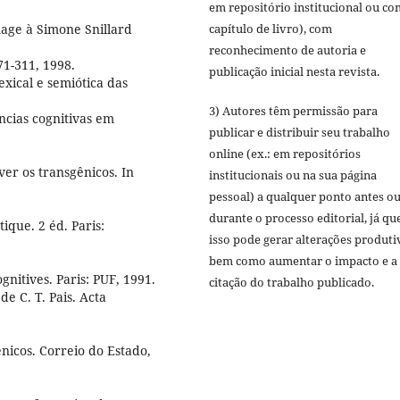
em repositório institucional ou c
capítulo de livro), com
mage à Simone Snillard
reconhecimento de autoria e
71-311, 1998.
publicação inicial nesta revista.
exical e semiótica das
3) Autores têm permissão para
ncias cognitivas em
publicar e distribuir seu trabalho
online (ex.: em repositórios
er os transgênicos. In
institucionais ou na sua página
pessoal) a qualquer ponto antes o
durante o processo editorial, já qu
ique. 2 éd. Paris:
isso pode gerar alterações produti
bem como aumentar o impacto e a
nitives. Paris: PUF, 1991.
citação do trabalho publicado.
e C. T. Pais. Acta
icos. Correio do Estado,