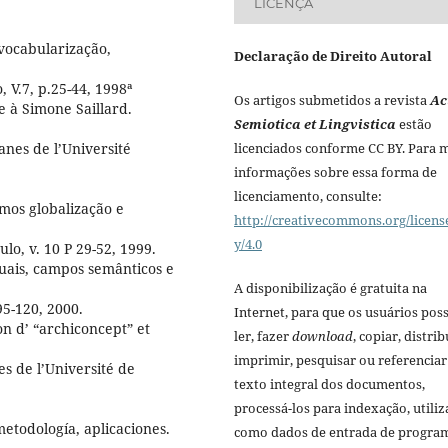
LICENÇA
vocabularização,
Declaração de Direito Autoral
, V.7, p.25-44, 1998ª
Os artigos submetidos a revista
Ac
e à Simone Saillard.
Semiotica et Lingvistica
estão
licenciados conforme CC BY. Para 
es de l’Université
informações sobre essa forma de
licenciamento, consulte:
mos globalização e
http://creativecommons.org/licens
y/4.0
ulo, v. 10 P 29-52, 1999.
tuais, campos semânticos e
A disponibilização é gratuita na
95-120, 2000.
Internet, para que os usuários po
on d’ “archiconcept” et
ler, fazer
download
, copiar, distrib
imprimir, pesquisar ou referenciar
s de l’Université de
texto integral dos documentos,
processá-los para indexação, utiliz
etodología, aplicaciones.
como dados de entrada de progra