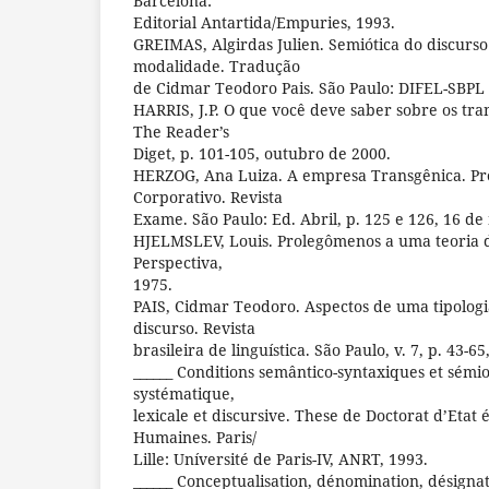
Barcelona:
Editorial Antartida/Empuries, 1993.
GREIMAS, Algirdas Julien. Semiótica do discurso 
modalidade. Tradução
de Cidmar Teodoro Pais. São Paulo: DIFEL-SBPL
HARRIS, J.P. O que você deve saber sobre os tran
The Reader’s
Diget, p. 101-105, outubro de 2000.
HERZOG, Ana Luiza. A empresa Transgênica. P
Corporativo. Revista
Exame. São Paulo: Ed. Abril, p. 125 e 126, 16 de
HJELMSLEV, Louis. Prolegômenos a uma teoria d
Perspectiva,
1975.
PAIS, Cidmar Teodoro. Aspectos de uma tipologi
discurso. Revista
brasileira de linguística. São Paulo, v. 7, p. 43-65
______ Conditions semântico-syntaxiques et sémio
systématique,
lexicale et discursive. These de Doctorat d’Etat é
Humaines. Paris/
Lille: Uníversité de Paris-IV, ANRT, 1993.
______ Conceptualisation, dénomination, désignat