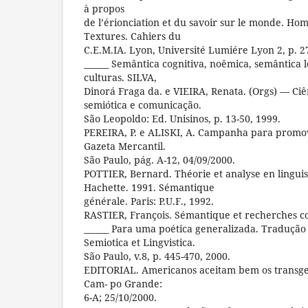
à propos
de l’érionciation et du savoir sur le monde. Ho
Textures. Cahiers du
C.E.M.IA. Lyon, Université Lumiére Lyon 2, p. 2
______ Semântica cognitiva, noêmica, semântica l
culturas. SILVA,
Dinorá Fraga da. e VIEIRA, Renata. (Orgs) — Ciê
semiótica e comunicação.
São Leopoldo: Ed. Unisinos, p. 13-50, 1999.
PEREIRA, P. e ALISKI, A. Campanha para promov
Gazeta Mercantil.
São Paulo, pág. A-12, 04/09/2000.
POTTIER, Bernard. Théorie et analyse en linguist
Hachette. 1991. Sémantique
générale. Paris: P.U.F., 1992.
RASTIER, François. Sémantique et recherches cog
______ Para uma poética generalizada. Tradução d
Semiotica et Lingvistica.
São Paulo, v.8, p. 445-470, 2000.
EDITORIAL. Americanos aceitam bem os transgen
Cam- po Grande:
6-A; 25/10/2000.