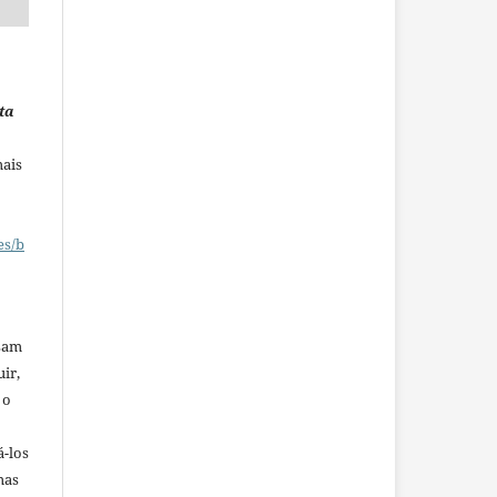
ta
mais
es/b
ssam
uir,
 o
á-los
mas