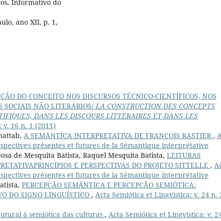
os. Informativo do
lo, ano XII, p. 1,
ÇÃO DO CONCEITO NOS DISCURSOS TÉCNICO-CIENTÍFICOS, NOS
 SOCIAIS NÃO LITERÁRIOS/
LA CONSTRUCTION DES CONCEPTS
IFIQUES, DANS LES DISCOURS LITTERAIRES ET DANS LES
 v. 16 n. 1 (2011)
Khattab,
A SEMÂNTICA INTERPRETATIVA DE FRANCOIS RASTIER
,
A
Perspectives présentes et futures de la Sémantique interprétative
osa de Mesquita Batista, Raquel Mesquita Batista,
LEITURAS
ETATIVAPRINCÍPIOS E PERSPECTIVAS DO PROJETO SITTELLE
,
A
Perspectives présentes et futures de la Sémantique interprétative
atista,
PERCEPÇÃO SEMÂNTICA E PERCEPÇÃO SEMIÓTICA:
O DO SIGNO LINGUÍSTICO
,
Acta Semiótica et Lingvistica: v. 24 n. 
utural à semiótica das culturas
,
Acta Semiótica et Lingvistica: v. 2