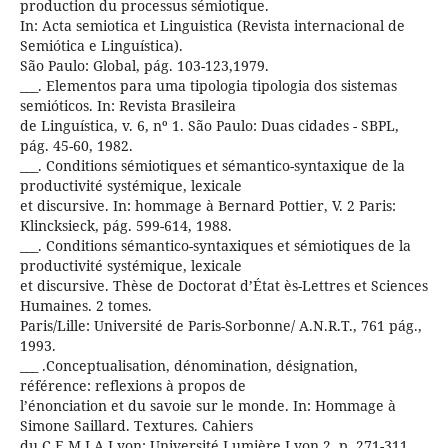
production du processus sémiotique.
In: Acta semiotica et Linguistica (Revista internacional de
Semiótica e Linguística).
São Paulo: Global, pág. 103-123,1979.
___. Elementos para uma tipologia tipologia dos sistemas
semióticos. In: Revista Brasileira
de Linguística, v. 6, nº 1. São Paulo: Duas cidades - SBPL,
pág. 45-60, 1982.
___. Conditions sémiotiques et sémantico-syntaxique de la
productivité systémique, lexicale
et discursive. In: hommage à Bernard Pottier, V. 2 Paris:
Klincksieck, pág. 599-614, 1988.
___. Conditions sémantico-syntaxiques et sémiotiques de la
productivité systémique, lexicale
et discursive. Thèse de Doctorat d’État ès-Lettres et Sciences
Humaines. 2 tomes.
Paris/Lille: Université de Paris-Sorbonne/ A.N.R.T., 761 pág.,
1993.
___ .Conceptualisation, dénomination, désignation,
référence: reflexions à propos de
l’énonciation et du savoie sur le monde. In: Hommage à
Simone Saillard. Textures. Cahiers
du C.E.M.I.A.Lyon: Université Lumière Lyon 2, p. 271-311,