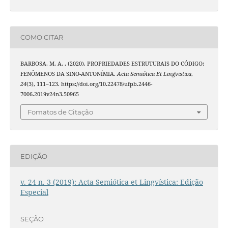
COMO CITAR
BARBOSA, M. A. . (2020). PROPRIEDADES ESTRUTURAIS DO CÓDIGO:
FENÔMENOS DA SINO-ANTONÍMIA.
Acta Semiótica Et Lingvistica
,
24
(3), 111–123. https://doi.org/10.22478/ufpb.2446-
7006.2019v24n3.50965
Fomatos de Citação
EDIÇÃO
v. 24 n. 3 (2019): Acta Semiótica et Lingvística: Edição
Especial
SEÇÃO