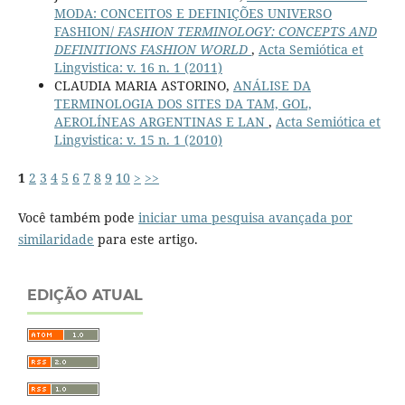
MODA: CONCEITOS E DEFINIÇÕES UNIVERSO
FASHION/
FASHION TERMINOLOGY: CONCEPTS AND
DEFINITIONS FASHION WORLD
,
Acta Semiótica et
Lingvistica: v. 16 n. 1 (2011)
CLAUDIA MARIA ASTORINO,
ANÁLISE DA
TERMINOLOGIA DOS SITES DA TAM, GOL,
AEROLÍNEAS ARGENTINAS E LAN
,
Acta Semiótica et
Lingvistica: v. 15 n. 1 (2010)
1
2
3
4
5
6
7
8
9
10
>
>>
Você também pode
iniciar uma pesquisa avançada por
similaridade
para este artigo.
EDIÇÃO ATUAL