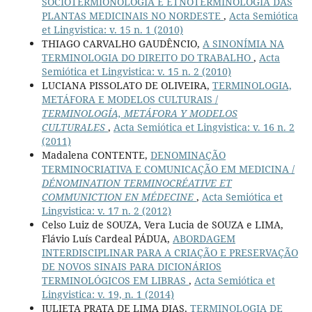
SOCIOTERMIONOLOGIA E ETNOTERMINOLOGIA DAS
PLANTAS MEDICINAIS NO NORDESTE
,
Acta Semiótica
et Lingvistica: v. 15 n. 1 (2010)
THIAGO CARVALHO GAUDÊNCIO,
A SINONÍMIA NA
TERMINOLOGIA DO DIREITO DO TRABALHO
,
Acta
Semiótica et Lingvistica: v. 15 n. 2 (2010)
LUCIANA PISSOLATO DE OLIVEIRA,
TERMINOLOGIA,
METÁFORA E MODELOS CULTURAIS /
TERMINOLOGÍA, METÁFORA Y MODELOS
CULTURALES
,
Acta Semiótica et Lingvistica: v. 16 n. 2
(2011)
Madalena CONTENTE,
DENOMINAÇÃO
TERMINOCRIATIVA E COMUNICAÇÃO EM MEDICINA /
DÉNOMINATION TERMINOCRÉATIVE ET
COMMUNICTION EN MÉDECINE
,
Acta Semiótica et
Lingvistica: v. 17 n. 2 (2012)
Celso Luiz de SOUZA, Vera Lucia de SOUZA e LIMA,
Flávio Luís Cardeal PÁDUA,
ABORDAGEM
INTERDISCIPLINAR PARA A CRIAÇÃO E PRESERVAÇÃO
DE NOVOS SINAIS PARA DICIONÁRIOS
TERMINOLÓGICOS EM LIBRAS
,
Acta Semiótica et
Lingvistica: v. 19, n. 1 (2014)
JULIETA PRATA DE LIMA DIAS,
TERMINOLOGIA DE