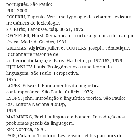
português. São Paulo:
PUC, 2000.
COSERIU, Eugenio. Vers une typologie des champs lexicaux.
In: Cahiers de lexicologie,
27. Paris:, Larousse, pág. 30-51, 1975.
GECKELER, Horst. Semántica estructural y teoría del campo
léxico. Madrid: Gredos, 1984.
GREIMAS, Algirdas Julien et COUTÉRS, Joseph. Sémiotique.
Dictionnaire raisonné de
la théorie du langage. Paris: Hachette, p. 157-162, 1979.
HJELMSLEV, Louis. Prolegômenos a uma teoria da
linguagem. São Paulo: Perspectiva,
1975.
LOPES. Edward. Fundamentos da linguística
contemporânea. São Paulo: Cultrix, 1976;
LYONS, John. Introdução à linguística teórica. São Paulo:
Cia. Editora Nacional/Edusp,
1979.
MALMBERG, Bertil. A língua e o homem. Introdução aos
problemas gerais da linguagem,
Rio: Nórdica, 1976.
PAIS, Cidamar Teodoro. Les tensions et les parcours de