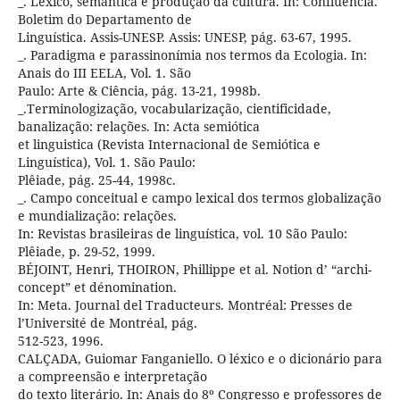
_. Léxico, semântica e produção da cultura. In: Confluência.
Boletim do Departamento de
Linguística. Assis-UNESP. Assis: UNESP, pág. 63-67, 1995.
_. Paradigma e parassinonímia nos termos da Ecologia. In:
Anais do III EELA, Vol. 1. São
Paulo: Arte & Ciência, pág. 13-21, 1998b.
_.Terminologização, vocabularização, cientificidade,
banalização: relações. In: Acta semiótica
et linguistica (Revista Internacional de Semiótica e
Linguística), Vol. 1. São Paulo:
Plêiade, pág. 25-44, 1998c.
_. Campo conceitual e campo lexical dos termos globalização
e mundialização: relações.
In: Revistas brasileiras de linguística, vol. 10 São Paulo:
Plêiade, p. 29-52, 1999.
BÉJOINT, Henri, THOIRON, Phillippe et al. Notion d’ “archi-
concept” et dénomination.
In: Meta. Journal del Traducteurs. Montréal: Presses de
l’Université de Montréal, pág.
512-523, 1996.
CALÇADA, Guiomar Fanganiello. O léxico e o dicionário para
a compreensão e interpretação
do texto literário. In: Anais do 8º Congresso e professores de