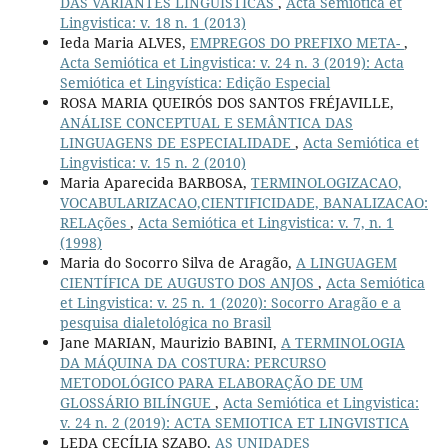
DAS VARIANTES LINGUÍSTICAS
,
Acta Semiótica et
Lingvistica: v. 18 n. 1 (2013)
Ieda Maria ALVES,
EMPREGOS DO PREFIXO META-
,
Acta Semiótica et Lingvistica: v. 24 n. 3 (2019): Acta
Semiótica et Lingvística: Edição Especial
ROSA MARIA QUEIRÓS DOS SANTOS FRÉJAVILLE,
ANÁLISE CONCEPTUAL E SEMÂNTICA DAS
LINGUAGENS DE ESPECIALIDADE
,
Acta Semiótica et
Lingvistica: v. 15 n. 2 (2010)
Maria Aparecida BARBOSA,
TERMINOLOGIZACAO,
VOCABULARIZACAO,CIENTIFICIDADE, BANALIZACAO:
RELAções
,
Acta Semiótica et Lingvistica: v. 7, n. 1
(1998)
Maria do Socorro Silva de Aragão,
A LINGUAGEM
CIENTÍFICA DE AUGUSTO DOS ANJOS
,
Acta Semiótica
et Lingvistica: v. 25 n. 1 (2020): Socorro Aragão e a
pesquisa dialetológica no Brasil
Jane MARIAN, Maurizio BABINI,
A TERMINOLOGIA
DA MÁQUINA DA COSTURA: PERCURSO
METODOLÓGICO PARA ELABORAÇÃO DE UM
GLOSSÁRIO BILÍNGUE
,
Acta Semiótica et Lingvistica:
v. 24 n. 2 (2019): ACTA SEMIOTICA ET LINGVISTICA
LEDA CECÍLIA SZABO,
AS UNIDADES