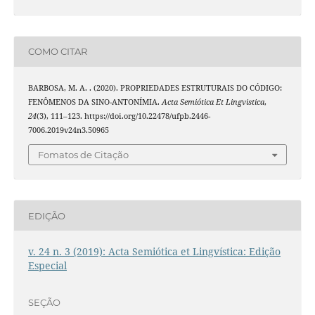
COMO CITAR
BARBOSA, M. A. . (2020). PROPRIEDADES ESTRUTURAIS DO CÓDIGO:
FENÔMENOS DA SINO-ANTONÍMIA.
Acta Semiótica Et Lingvistica
,
24
(3), 111–123. https://doi.org/10.22478/ufpb.2446-
7006.2019v24n3.50965
Fomatos de Citação
EDIÇÃO
v. 24 n. 3 (2019): Acta Semiótica et Lingvística: Edição
Especial
SEÇÃO