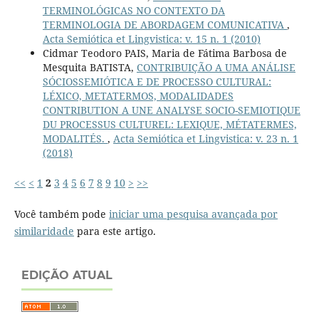
TERMINOLÓGICAS NO CONTEXTO DA
TERMINOLOGIA DE ABORDAGEM COMUNICATIVA
,
Acta Semiótica et Lingvistica: v. 15 n. 1 (2010)
Cidmar Teodoro PAIS, Maria de Fátima Barbosa de
Mesquita BATISTA,
CONTRIBUIÇÃO A UMA ANÁLISE
SÓCIOSSEMIÓTICA E DE PROCESSO CULTURAL:
LÉXICO, METATERMOS, MODALIDADES
CONTRIBUTION A UNE ANALYSE SOCIO-SEMIOTIQUE
DU PROCESSUS CULTUREL: LEXIQUE, MÉTATERMES,
MODALITÉS.
,
Acta Semiótica et Lingvistica: v. 23 n. 1
(2018)
<<
<
1
2
3
4
5
6
7
8
9
10
>
>>
Você também pode
iniciar uma pesquisa avançada por
similaridade
para este artigo.
EDIÇÃO ATUAL