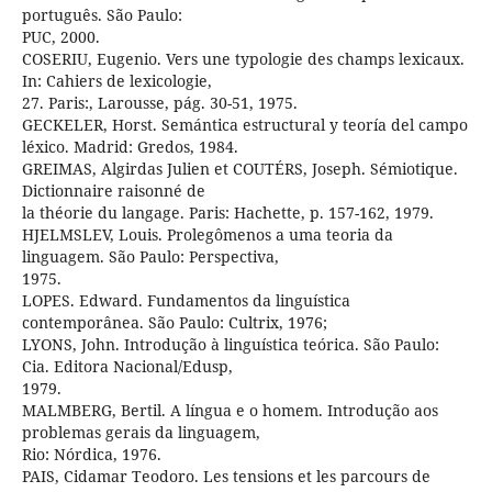
português. São Paulo:
PUC, 2000.
COSERIU, Eugenio. Vers une typologie des champs lexicaux.
In: Cahiers de lexicologie,
27. Paris:, Larousse, pág. 30-51, 1975.
GECKELER, Horst. Semántica estructural y teoría del campo
léxico. Madrid: Gredos, 1984.
GREIMAS, Algirdas Julien et COUTÉRS, Joseph. Sémiotique.
Dictionnaire raisonné de
la théorie du langage. Paris: Hachette, p. 157-162, 1979.
HJELMSLEV, Louis. Prolegômenos a uma teoria da
linguagem. São Paulo: Perspectiva,
1975.
LOPES. Edward. Fundamentos da linguística
contemporânea. São Paulo: Cultrix, 1976;
LYONS, John. Introdução à linguística teórica. São Paulo:
Cia. Editora Nacional/Edusp,
1979.
MALMBERG, Bertil. A língua e o homem. Introdução aos
problemas gerais da linguagem,
Rio: Nórdica, 1976.
PAIS, Cidamar Teodoro. Les tensions et les parcours de