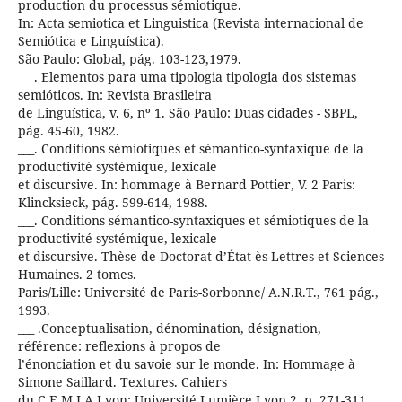
production du processus sémiotique.
In: Acta semiotica et Linguistica (Revista internacional de
Semiótica e Linguística).
São Paulo: Global, pág. 103-123,1979.
___. Elementos para uma tipologia tipologia dos sistemas
semióticos. In: Revista Brasileira
de Linguística, v. 6, nº 1. São Paulo: Duas cidades - SBPL,
pág. 45-60, 1982.
___. Conditions sémiotiques et sémantico-syntaxique de la
productivité systémique, lexicale
et discursive. In: hommage à Bernard Pottier, V. 2 Paris:
Klincksieck, pág. 599-614, 1988.
___. Conditions sémantico-syntaxiques et sémiotiques de la
productivité systémique, lexicale
et discursive. Thèse de Doctorat d’État ès-Lettres et Sciences
Humaines. 2 tomes.
Paris/Lille: Université de Paris-Sorbonne/ A.N.R.T., 761 pág.,
1993.
___ .Conceptualisation, dénomination, désignation,
référence: reflexions à propos de
l’énonciation et du savoie sur le monde. In: Hommage à
Simone Saillard. Textures. Cahiers
du C.E.M.I.A.Lyon: Université Lumière Lyon 2, p. 271-311,