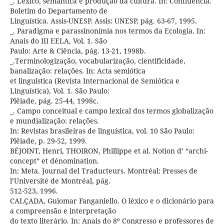
_. Léxico, semântica e produção da cultura. In: Confluência.
Boletim do Departamento de
Linguística. Assis-UNESP. Assis: UNESP, pág. 63-67, 1995.
_. Paradigma e parassinonímia nos termos da Ecologia. In:
Anais do III EELA, Vol. 1. São
Paulo: Arte & Ciência, pág. 13-21, 1998b.
_.Terminologização, vocabularização, cientificidade,
banalização: relações. In: Acta semiótica
et linguistica (Revista Internacional de Semiótica e
Linguística), Vol. 1. São Paulo:
Plêiade, pág. 25-44, 1998c.
_. Campo conceitual e campo lexical dos termos globalização
e mundialização: relações.
In: Revistas brasileiras de linguística, vol. 10 São Paulo:
Plêiade, p. 29-52, 1999.
BÉJOINT, Henri, THOIRON, Phillippe et al. Notion d’ “archi-
concept” et dénomination.
In: Meta. Journal del Traducteurs. Montréal: Presses de
l’Université de Montréal, pág.
512-523, 1996.
CALÇADA, Guiomar Fanganiello. O léxico e o dicionário para
a compreensão e interpretação
do texto literário. In: Anais do 8º Congresso e professores de