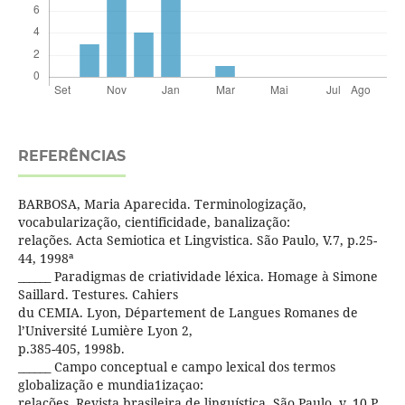
REFERÊNCIAS
BARBOSA, Maria Aparecida. Terminologização,
vocabularização, cientificidade, banalização:
relações. Acta Semiotica et Lingvistica. São Paulo, V.7, p.25-
44, 1998ª
______ Paradigmas de criatividade léxica. Homage à Simone
Saillard. Testures. Cahiers
du CEMIA. Lyon, Département de Langues Romanes de
l’Université Lumière Lyon 2,
p.385-405, 1998b.
______ Campo conceptual e campo lexical dos termos
globalização e mundia1izaçao:
relações. Revista brasileira de linguística. São Paulo, v. 10 P