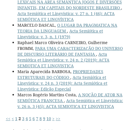
LEXICAIS NA ÁREA SEMÂNTICA JOGOS E DIVERSÕES
INFANTIS, EM CAPITAIS DO NORDESTE BRASILEIRO
,
Acta Semiótica et Lingvistica: v. 27 n. 1 (46): ACTA
SEMIÓTICA ET LINGVÍSTICA
MARCELO DASCAL,
O LUGAR DA PRAGMATICA NA
TEORIA DA LINGUAGEM
,
Acta Semiótica et
Lingvistica: v. 3, n. 1 (1979)
Raphael Marco Oliveira CARNEIRO, Gulherme
FROMM,
PARA UMA CARACTERIZAÇÃO DO UNIVERSO
DE DISCURSO LITERÁRIO DE FANTASIA
,
Acta
Semiótica et Lingvistica: v. 24 n. 2 (2019): ACTA
SEMIOTICA ET LINGVISTICA
Maria Aparecida BARBOSA,
PROPRIEDADES
ESTRUTURAIS DO CÓDIGO
,
Acta Semiótica et
Lingvistica: v. 24 n. 3 (2019): Acta Semiótica et
Lingvística: Edição Especial
Marcos Rogério Martins Costa,
A NOÇÃO DE ATOR NA
SEMIÓTICA FRANCESA
,
Acta Semiótica et Lingvistica:
v. 26 n. 3 (45): ACTA SEMIOTICA ET LINGVISTICA
<<
<
1
2
3
4
5
6
7
8
9
10
>
>>