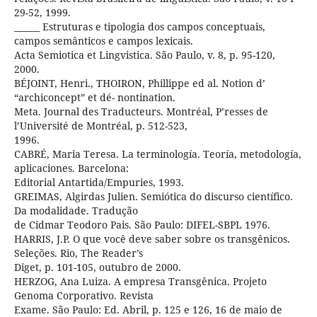
29-52, 1999.
______ Estruturas e tipologia dos campos conceptuais,
campos semânticos e campos lexicais.
Acta Semiotica et Lingvistica. São Paulo, v. 8, p. 95-120,
2000.
BÉJOINT, Henri., THOIRON, Phillippe ed al. Notion d’
“archiconcept” et dé- nontination.
Meta. Journal des Traducteurs. Montréal, P’resses de
l’Université de Montréal, p. 512-523,
1996.
CABRÉ, Maria Teresa. La terminología. Teoría, metodología,
aplicaciones. Barcelona:
Editorial Antartida/Empuries, 1993.
GREIMAS, Algirdas Julien. Semiótica do discurso científico.
Da modalidade. Tradução
de Cidmar Teodoro Pais. São Paulo: DIFEL-SBPL 1976.
HARRIS, J.P. O que você deve saber sobre os transgênicos.
Seleções. Rio, The Reader’s
Diget, p. 101-105, outubro de 2000.
HERZOG, Ana Luiza. A empresa Transgênica. Projeto
Genoma Corporativo. Revista
Exame. São Paulo: Ed. Abril, p. 125 e 126, 16 de maio de