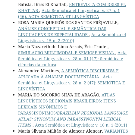
Batista, Driss El Khattab,
ENTREVISTA COM DRISS EL
KHATTAB
,
Acta Semiótica et Lingvistica: v. 27 n. 1
(46): ACTA SEMIÓTICA ET LINGVÍSTICA
ROSA MARIA QUEIRÓS DOS SANTOS FRÉJAVILLE,
ANÁLISE CONCEPTUAL E SEMÂNTICA DAS
LINGUAGENS DE ESPECIALIDADE
,
Acta Semiótica et
Lingvistica: v. 15 n. 2 (2010)
Maria Nazareth de Lima Arrais, Éric Trudel,
SIMULACRO MULTIMODAL E SEMIOSE VISUAL
,
Acta
Semiótica et Lingvistica: v. 28 n. 01 (47): Semiótica e
ciências da cultura
Alexandre Martines,
A SEMIÓTICA DISCURSIVA E
APLICADA À ANÁLISE DOCUMENTÁRIA
,
Acta
Semiótica et Lingvistica: v. 28 n. 2 (47): SEMIÓTICA E
LINGVÍSTICA
MARIA DO SOCORRO SILVA DE ARAGÃO,
ATLAS
LINGUÍSTICOS REGIONAIS BRASILEIROS: ITENS
LEXICAIS SINÔNIMOS E
PARASSINÔNIMOS/
BRAZILIAN REGIONAL LANGUAGE
ATLAS: SYNONYM AND PARASSYNONYM LEXICAL
ITEMS
,
Acta Semiótica et Lingvistica: v. 16 n. 1 (2011)
Maria Silvana Militão de Alencar Alencar,
VARIANTES