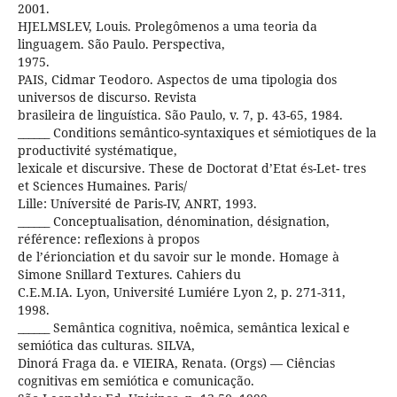
2001.
HJELMSLEV, Louis. Prolegômenos a uma teoria da
linguagem. São Paulo. Perspectiva,
1975.
PAIS, Cidmar Teodoro. Aspectos de uma tipologia dos
universos de discurso. Revista
brasileira de linguística. São Paulo, v. 7, p. 43-65, 1984.
______ Conditions semântico-syntaxiques et sémiotiques de la
productivité systématique,
lexicale et discursive. These de Doctorat d’Etat és-Let- tres
et Sciences Humaines. Paris/
Lille: Uníversité de Paris-IV, ANRT, 1993.
______ Conceptualisation, dénomination, désignation,
référence: reflexions à propos
de l’érionciation et du savoir sur le monde. Homage à
Simone Snillard Textures. Cahiers du
C.E.M.IA. Lyon, Université Lumiére Lyon 2, p. 271-311,
1998.
______ Semântica cognitiva, noêmica, semântica lexical e
semiótica das culturas. SILVA,
Dinorá Fraga da. e VIEIRA, Renata. (Orgs) — Ciências
cognitivas em semiótica e comunicação.