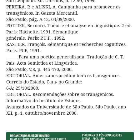
São Leopoldo: Ed. Unisinos, p. 13-50, 1999.
PEREIRA, P. e ALISKI, A. Campanha para promover os
transgênicos. In Gazeta Mercantil.
São Paulo, pág. A-12, 04/09/2000.
POTTIER, Bernard. Théorie et analyse en linguistique. 2 éd.
Paris: Hachette. 1991. Sémantique
générale. Paris: P.U.F., 1992.
RASTIER, François. Sémantique et recherches cognitives.
Paris: PUF, 1991.
______ Para uma poética generalizada. Tradução de C. T.
Pais. Acta Semiotica et Lingvistica.
São Paulo, v.8, p. 445-470, 2000.
EDITORIAL. Americanos aceitam bem os transgenicos.
Correio do Estado, Cam- po Grande:
6-A; 25/10/2000.
EDITORIAL. Recomendações sobre os transgênicos.
Informativo do Instituto de Estados
Avançados da Universidade de São Paulo. São Paulo, ano
XII, p. 1, outubro/novembro 2000.