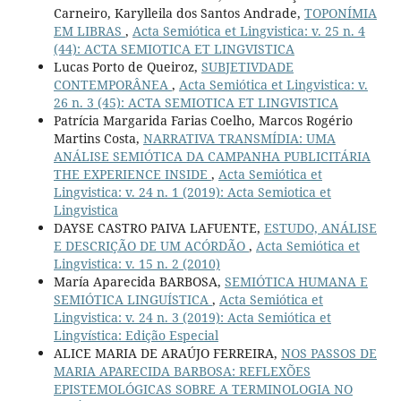
Carneiro, Karylleila dos Santos Andrade,
TOPONÍMIA
EM LIBRAS
,
Acta Semiótica et Lingvistica: v. 25 n. 4
(44): ACTA SEMIOTICA ET LINGVISTICA
Lucas Porto de Queiroz,
SUBJETIVDADE
CONTEMPORÂNEA
,
Acta Semiótica et Lingvistica: v.
26 n. 3 (45): ACTA SEMIOTICA ET LINGVISTICA
Patrícia Margarida Farias Coelho, Marcos Rogério
Martins Costa,
NARRATIVA TRANSMÍDIA: UMA
ANÁLISE SEMIÓTICA DA CAMPANHA PUBLICITÁRIA
THE EXPERIENCE INSIDE
,
Acta Semiótica et
Lingvistica: v. 24 n. 1 (2019): Acta Semiotica et
Lingvistica
DAYSE CASTRO PAIVA LAFUENTE,
ESTUDO, ANÁLISE
E DESCRIÇÃO DE UM ACÓRDÃO
,
Acta Semiótica et
Lingvistica: v. 15 n. 2 (2010)
María Aparecida BARBOSA,
SEMIÓTICA HUMANA E
SEMIÓTICA LINGUÍSTICA
,
Acta Semiótica et
Lingvistica: v. 24 n. 3 (2019): Acta Semiótica et
Lingvística: Edição Especial
ALICE MARIA DE ARAÚJO FERREIRA,
NOS PASSOS DE
MARIA APARECIDA BARBOSA: REFLEXÕES
EPISTEMOLÓGICAS SOBRE A TERMINOLOGIA NO