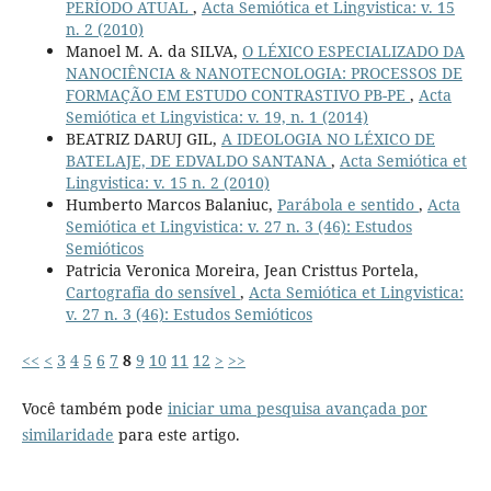
PERÍODO ATUAL
,
Acta Semiótica et Lingvistica: v. 15
n. 2 (2010)
Manoel M. A. da SILVA,
O LÉXICO ESPECIALIZADO DA
NANOCIÊNCIA & NANOTECNOLOGIA: PROCESSOS DE
FORMAÇÃO EM ESTUDO CONTRASTIVO PB-PE
,
Acta
Semiótica et Lingvistica: v. 19, n. 1 (2014)
BEATRIZ DARUJ GIL,
A IDEOLOGIA NO LÉXICO DE
BATELAJE, DE EDVALDO SANTANA
,
Acta Semiótica et
Lingvistica: v. 15 n. 2 (2010)
Humberto Marcos Balaniuc,
Parábola e sentido
,
Acta
Semiótica et Lingvistica: v. 27 n. 3 (46): Estudos
Semióticos
Patricia Veronica Moreira, Jean Cristtus Portela,
Cartografia do sensível
,
Acta Semiótica et Lingvistica:
v. 27 n. 3 (46): Estudos Semióticos
<<
<
3
4
5
6
7
8
9
10
11
12
>
>>
Você também pode
iniciar uma pesquisa avançada por
similaridade
para este artigo.