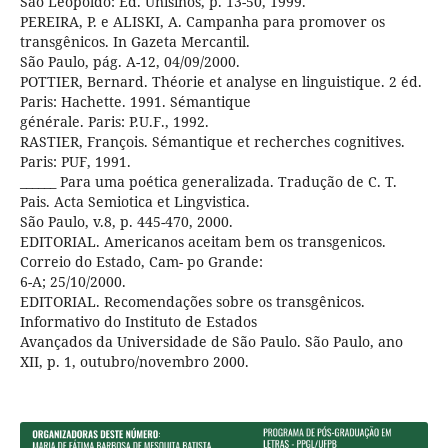
São Leopoldo: Ed. Unisinos, p. 13-50, 1999.
PEREIRA, P. e ALISKI, A. Campanha para promover os
transgênicos. In Gazeta Mercantil.
São Paulo, pág. A-12, 04/09/2000.
POTTIER, Bernard. Théorie et analyse en linguistique. 2 éd.
Paris: Hachette. 1991. Sémantique
générale. Paris: P.U.F., 1992.
RASTIER, François. Sémantique et recherches cognitives.
Paris: PUF, 1991.
______ Para uma poética generalizada. Tradução de C. T.
Pais. Acta Semiotica et Lingvistica.
São Paulo, v.8, p. 445-470, 2000.
EDITORIAL. Americanos aceitam bem os transgenicos.
Correio do Estado, Cam- po Grande:
6-A; 25/10/2000.
EDITORIAL. Recomendações sobre os transgênicos.
Informativo do Instituto de Estados
Avançados da Universidade de São Paulo. São Paulo, ano
XII, p. 1, outubro/novembro 2000.