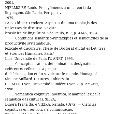
2001.
HJELMSLEV, Louis. Prolegômenos a uma teoria da
linguagem. São Paulo. Perspectiva,
1975.
PAIS, Cidmar Teodoro. Aspectos de uma tipologia dos
universos de discurso. Revista
brasileira de linguística. São Paulo, v. 7, p. 43-65, 1984.
______ Conditions semântico-syntaxiques et sémiotiques de la
productivité systématique,
lexicale et discursive. These de Doctorat d’Etat és-Let- tres
et Sciences Humaines. Paris/
Lille: Uníversité de Paris-IV, ANRT, 1993.
______ Conceptualisation, dénomination, désignation,
référence: reflexions à propos
de l’érionciation et du savoir sur le monde. Homage à
Simone Snillard Textures. Cahiers du
C.E.M.IA. Lyon, Université Lumiére Lyon 2, p. 271-311,
1998.
______ Semântica cognitiva, noêmica, semântica lexical e
semiótica das culturas. SILVA,
Dinorá Fraga da. e VIEIRA, Renata. (Orgs) — Ciências
cognitivas em semiótica e comunicação.