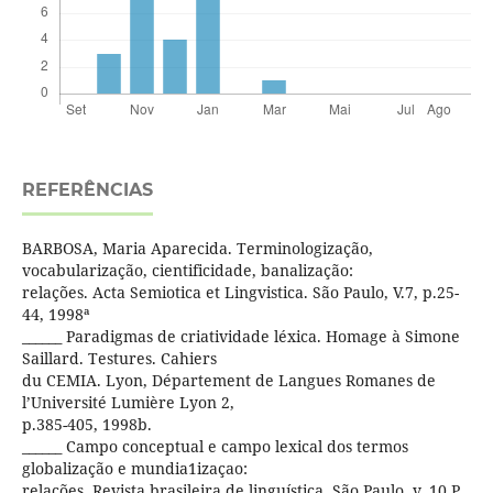
REFERÊNCIAS
BARBOSA, Maria Aparecida. Terminologização,
vocabularização, cientificidade, banalização:
relações. Acta Semiotica et Lingvistica. São Paulo, V.7, p.25-
44, 1998ª
______ Paradigmas de criatividade léxica. Homage à Simone
Saillard. Testures. Cahiers
du CEMIA. Lyon, Département de Langues Romanes de
l’Université Lumière Lyon 2,
p.385-405, 1998b.
______ Campo conceptual e campo lexical dos termos
globalização e mundia1izaçao:
relações. Revista brasileira de linguística. São Paulo, v. 10 P