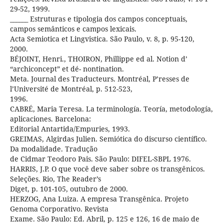
29-52, 1999.
______ Estruturas e tipologia dos campos conceptuais,
campos semânticos e campos lexicais.
Acta Semiotica et Lingvistica. São Paulo, v. 8, p. 95-120,
2000.
BÉJOINT, Henri., THOIRON, Phillippe ed al. Notion d’
“archiconcept” et dé- nontination.
Meta. Journal des Traducteurs. Montréal, P’resses de
l’Université de Montréal, p. 512-523,
1996.
CABRÉ, Maria Teresa. La terminología. Teoría, metodología,
aplicaciones. Barcelona:
Editorial Antartida/Empuries, 1993.
GREIMAS, Algirdas Julien. Semiótica do discurso científico.
Da modalidade. Tradução
de Cidmar Teodoro Pais. São Paulo: DIFEL-SBPL 1976.
HARRIS, J.P. O que você deve saber sobre os transgênicos.
Seleções. Rio, The Reader’s
Diget, p. 101-105, outubro de 2000.
HERZOG, Ana Luiza. A empresa Transgênica. Projeto
Genoma Corporativo. Revista
Exame. São Paulo: Ed. Abril, p. 125 e 126, 16 de maio de