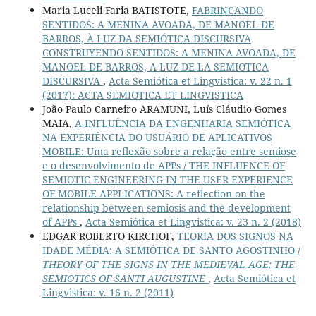
Maria Luceli Faria BATISTOTE,
FABRINCANDO
SENTIDOS: A MENINA AVOADA, DE MANOEL DE
BARROS, À LUZ DA SEMIÓTICA DISCURSIVA
CONSTRUYENDO SENTIDOS: A MENINA AVOADA, DE
MANOEL DE BARROS, A LUZ DE LA SEMIOTICA
DISCURSIVA
,
Acta Semiótica et Lingvistica: v. 22 n. 1
(2017): ACTA SEMIOTICA ET LINGVISTICA
João Paulo Carneiro ARAMUNI, Luís Cláudio Gomes
MAIA,
A INFLUÊNCIA DA ENGENHARIA SEMIÓTICA
NA EXPERIÊNCIA DO USUÁRIO DE APLICATIVOS
MOBILE: Uma reflexão sobre a relação entre semiose
e o desenvolvimento de APPs / THE INFLUENCE OF
SEMIOTIC ENGINEERING IN THE USER EXPERIENCE
OF MOBILE APPLICATIONS: A reflection on the
relationship between semiosis and the development
of APPs
,
Acta Semiótica et Lingvistica: v. 23 n. 2 (2018)
EDGAR ROBERTO KIRCHOF,
TEORIA DOS SIGNOS NA
IDADE MÉDIA: A SEMIÓTICA DE SANTO AGOSTINHO /
THEORY OF THE SIGNS IN THE MEDIEVAL AGE: THE
SEMIOTICS OF SANTI AUGUSTINE
,
Acta Semiótica et
Lingvistica: v. 16 n. 2 (2011)