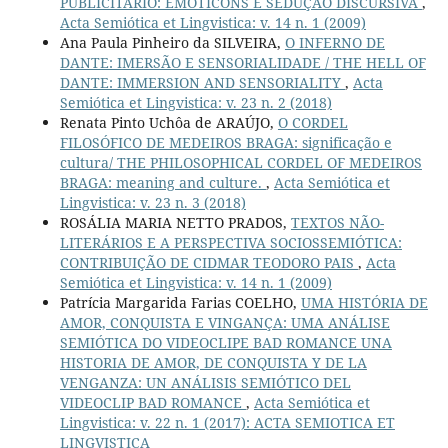
PUBLICITÁRIO: EMOTICONS E SEDUÇÃO DISCURSIVA
,
Acta Semiótica et Lingvistica: v. 14 n. 1 (2009)
Ana Paula Pinheiro da SILVEIRA,
O INFERNO DE
DANTE: IMERSÃO E SENSORIALIDADE / THE HELL OF
DANTE: IMMERSION AND SENSORIALITY
,
Acta
Semiótica et Lingvistica: v. 23 n. 2 (2018)
Renata Pinto Uchôa de ARAÚJO,
O CORDEL
FILOSÓFICO DE MEDEIROS BRAGA: significação e
cultura/ THE PHILOSOPHICAL CORDEL OF MEDEIROS
BRAGA: meaning and culture.
,
Acta Semiótica et
Lingvistica: v. 23 n. 3 (2018)
ROSÁLIA MARIA NETTO PRADOS,
TEXTOS NÃO-
LITERÁRIOS E A PERSPECTIVA SOCIOSSEMIÓTICA:
CONTRIBUIÇÃO DE CIDMAR TEODORO PAIS
,
Acta
Semiótica et Lingvistica: v. 14 n. 1 (2009)
Patrícia Margarida Farias COELHO,
UMA HISTÓRIA DE
AMOR, CONQUISTA E VINGANÇA: UMA ANÁLISE
SEMIÓTICA DO VIDEOCLIPE BAD ROMANCE UNA
HISTORIA DE AMOR, DE CONQUISTA Y DE LA
VENGANZA: UN ANÁLISIS SEMIÓTICO DEL
VIDEOCLIP BAD ROMANCE
,
Acta Semiótica et
Lingvistica: v. 22 n. 1 (2017): ACTA SEMIOTICA ET
LINGVISTICA