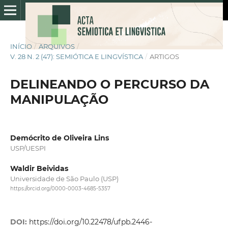
INÍCIO
/
ARQUIVOS
/
V. 28 N. 2 (47): SEMIÓTICA E LINGVÍSTICA
/
ARTIGOS
DELINEANDO O PERCURSO DA
MANIPULAÇÃO
Demócrito de Oliveira Lins
USP/UESPI
Waldir Beividas
Universidade de São Paulo (USP)
https://orcid.org/0000-0003-4685-5357
DOI:
https://doi.org/10.22478/ufpb.2446-