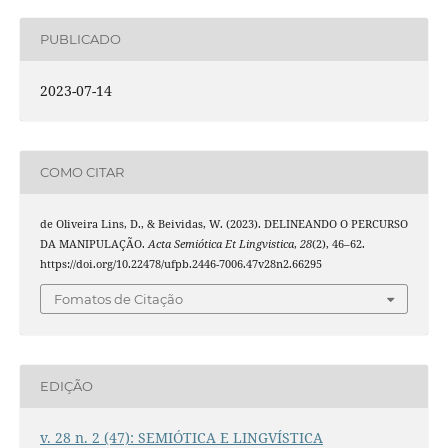
PUBLICADO
2023-07-14
COMO CITAR
de Oliveira Lins, D., & Beividas, W. (2023). DELINEANDO O PERCURSO
DA MANIPULAÇÃO.
Acta Semiótica Et Lingvistica
,
28
(2), 46–62.
https://doi.org/10.22478/ufpb.2446-7006.47v28n2.66295
Fomatos de Citação
EDIÇÃO
v. 28 n. 2 (47): SEMIÓTICA E LINGVÍSTICA