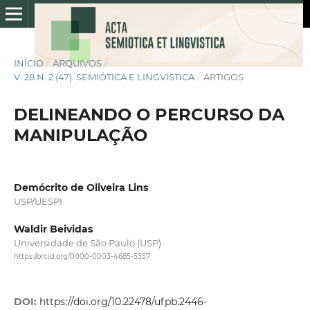
INÍCIO
/
ARQUIVOS
/
V. 28 N. 2 (47): SEMIÓTICA E LINGVÍSTICA
/
ARTIGOS
DELINEANDO O PERCURSO DA
MANIPULAÇÃO
Demócrito de Oliveira Lins
USP/UESPI
Waldir Beividas
Universidade de São Paulo (USP)
https://orcid.org/0000-0003-4685-5357
DOI:
https://doi.org/10.22478/ufpb.2446-