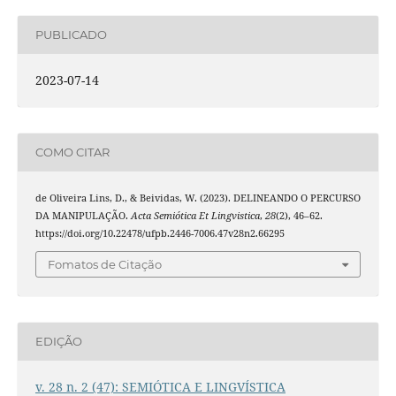
PUBLICADO
2023-07-14
COMO CITAR
de Oliveira Lins, D., & Beividas, W. (2023). DELINEANDO O PERCURSO
DA MANIPULAÇÃO.
Acta Semiótica Et Lingvistica
,
28
(2), 46–62.
https://doi.org/10.22478/ufpb.2446-7006.47v28n2.66295
Fomatos de Citação
EDIÇÃO
v. 28 n. 2 (47): SEMIÓTICA E LINGVÍSTICA