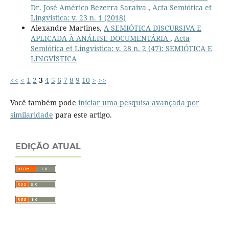
Dr. José Américo Bezerra Saraiva
,
Acta Semiótica et
Lingvistica: v. 23 n. 1 (2018)
Alexandre Martines,
A SEMIÓTICA DISCURSIVA E
APLICADA À ANÁLISE DOCUMENTÁRIA
,
Acta
Semiótica et Lingvistica: v. 28 n. 2 (47): SEMIÓTICA E
LINGVÍSTICA
<<
<
1
2
3
4
5
6
7
8
9
10
>
>>
Você também pode
iniciar uma pesquisa avançada por
similaridade
para este artigo.
EDIÇÃO ATUAL