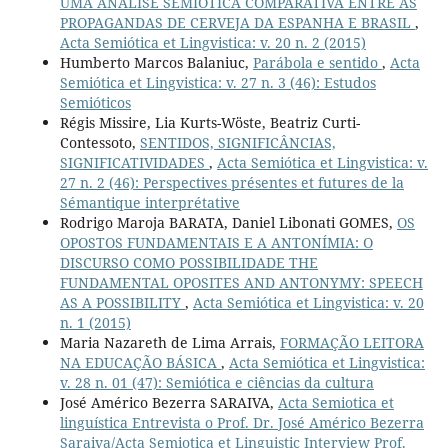
UMA ANÁLISE SEMIÓTICA COMPARATIVA ENTRE AS
PROPAGANDAS DE CERVEJA DA ESPANHA E BRASIL
,
Acta Semiótica et Lingvistica: v. 20 n. 2 (2015)
Humberto Marcos Balaniuc,
Parábola e sentido
,
Acta
Semiótica et Lingvistica: v. 27 n. 3 (46): Estudos
Semióticos
Régis Missire, Lia Kurts-Wöste, Beatriz Curti-
Contessoto,
SENTIDOS, SIGNIFICÂNCIAS,
SIGNIFICATIVIDADES
,
Acta Semiótica et Lingvistica: v.
27 n. 2 (46): Perspectives présentes et futures de la
Sémantique interprétative
Rodrigo Maroja BARATA, Daniel Libonati GOMES,
OS
OPOSTOS FUNDAMENTAIS E A ANTONÍMIA: O
DISCURSO COMO POSSIBILIDADE THE
FUNDAMENTAL OPOSITES AND ANTONYMY: SPEECH
AS A POSSIBILITY
,
Acta Semiótica et Lingvistica: v. 20
n. 1 (2015)
Maria Nazareth de Lima Arrais,
FORMAÇÃO LEITORA
NA EDUCAÇÃO BÁSICA
,
Acta Semiótica et Lingvistica:
v. 28 n. 01 (47): Semiótica e ciências da cultura
José Américo Bezerra SARAIVA,
Acta Semiotica et
linguística Entrevista o Prof. Dr. José Américo Bezerra
Saraiva/Acta Semiotica et Linguistic Interview Prof.