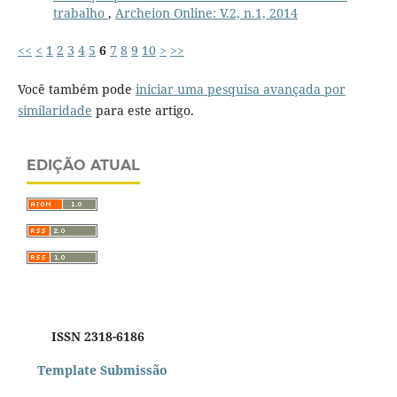
trabalho
,
Archeion Online: V.2, n.1, 2014
<<
<
1
2
3
4
5
6
7
8
9
10
>
>>
Você também pode
iniciar uma pesquisa avançada por
similaridade
para este artigo.
EDIÇÃO ATUAL
ISSN 2318-6186
Template Submissão