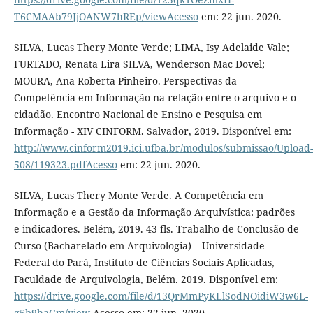
T6CMAAb79JjOANW7hREp/viewAcesso
em: 22 jun. 2020.
SILVA, Lucas Thery Monte Verde; LIMA, Isy Adelaide Vale;
FURTADO, Renata Lira SILVA, Wenderson Mac Dovel;
MOURA, Ana Roberta Pinheiro. Perspectivas da
Competência em Informação na relação entre o arquivo e o
cidadão. Encontro Nacional de Ensino e Pesquisa em
Informação - XIV CINFORM. Salvador, 2019. Disponível em:
http://www.cinform2019.ici.ufba.br/modulos/submissao/Upload-
508/119323.pdfAcesso
em: 22 jun. 2020.
SILVA, Lucas Thery Monte Verde. A Competência em
Informação e a Gestão da Informação Arquivística: padrões
e indicadores. Belém, 2019. 43 fls. Trabalho de Conclusão de
Curso (Bacharelado em Arquivologia) – Universidade
Federal do Pará, Instituto de Ciências Sociais Aplicadas,
Faculdade de Arquivologia, Belém. 2019. Disponível em:
https://drive.google.com/file/d/13QrMmPyKLlSodNOidiW3w6L-
g5b9haGm/view
Acesso em: 22 jun. 2020.