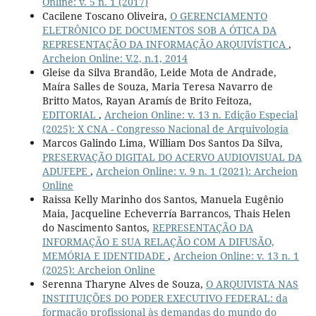
Online: v. 5 n. 1 (2017)
Cacilene Toscano Oliveira,
O GERENCIAMENTO
ELETRÔNICO DE DOCUMENTOS SOB A ÓTICA DA
REPRESENTAÇÃO DA INFORMAÇÃO ARQUIVÍSTICA
,
Archeion Online: V.2, n.1, 2014
Gleise da Silva Brandão, Leide Mota de Andrade,
Maíra Salles de Souza, Maria Teresa Navarro de
Britto Matos, Rayan Aramís de Brito Feitoza,
EDITORIAL
,
Archeion Online: v. 13 n. Edição Especial
(2025): X CNA - Congresso Nacional de Arquivologia
Marcos Galindo Lima, William Dos Santos Da Silva,
PRESERVAÇÃO DIGITAL DO ACERVO AUDIOVISUAL DA
ADUFEPE
,
Archeion Online: v. 9 n. 1 (2021): Archeion
Online
Raissa Kelly Marinho dos Santos, Manuela Eugênio
Maia, Jacqueline Echeverría Barrancos, Thais Helen
do Nascimento Santos,
REPRESENTAÇÃO DA
INFORMAÇÃO E SUA RELAÇÃO COM A DIFUSÃO,
MEMÓRIA E IDENTIDADE
,
Archeion Online: v. 13 n. 1
(2025): Archeion Online
Serenna Tharyne Alves de Souza,
O ARQUIVISTA NAS
INSTITUIÇÕES DO PODER EXECUTIVO FEDERAL: da
formação profissional às demandas do mundo do