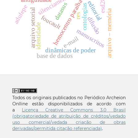
silenciamento
esd28
hemocentro paraíba
editorial
datasus
ontologias
adufepe
arquivo setorial
arquivo – memória
res
foucault
difusão
identidade
manuscritos
e-mail
dinâmicas de poder
base de dados
Todos os originais publicados no Periódico Archeion
Onlline estão disponibilizados de acordo com
a
Licença Creative Commons 3.0 Brasil
(obrigatoriedade de atribuição de créditos/vedado
uso comercial/vedada criação de obras
derivadas/permitida citação referenciada)
.