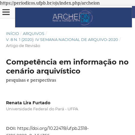
https://periodicos.ufpb.br/ojs/index.php/archeion
INÍCIO
/
ARQUIVOS
/
V. 8 N. 1 (2020): IV SEMANA NACIONAL DE ARQUIVO-2020
/
Artigo de Revisão
Competência em informação no
cenário arquivístico
pesquisas e perspectivas
Renata Lira Furtado
Universidade Federal do Pará - UFPA
DOI:
https://doi.org/10.22478/ufpb.2318-