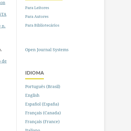
ion
Para Leitores
STA
Para Autores
Para Bibliotecários
 n.
,
Open Journal Systems
o de
IDIOMA
Português (Brasil)
English
Español (España)
Français (Canada)
Français (France)
Italiano