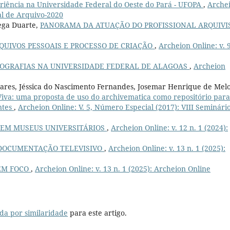
riência na Universidade Federal do Oeste do Pará - UFOPA
,
Arche
nal de Arquivo-2020
ega Duarte,
PANORAMA DA ATUAÇÃO DO PROFISSIONAL ARQUIVI
QUIVOS PESSOAIS E PROCESSO DE CRIAÇÃO
,
Archeion Online: v. 9
TOGRAFIAS NA UNIVERSIDADE FEDERAL DE ALAGOAS
,
Archeion
oares, Jéssica do Nascimento Fernandes, Josemar Henrique de Melo
Viva: uma proposta de uso do archivematica como repositório para
ntes
,
Archeion Online: V. 5, Número Especial (2017): VIII Seminári
 EM MUSEUS UNIVERSITÁRIOS
,
Archeion Online: v. 12 n. 1 (2024):
DOCUMENTAÇÃO TELEVISIVO
,
Archeion Online: v. 13 n. 1 (2025):
 EM FOCO
,
Archeion Online: v. 13 n. 1 (2025): Archeion Online
da por similaridade
para este artigo.