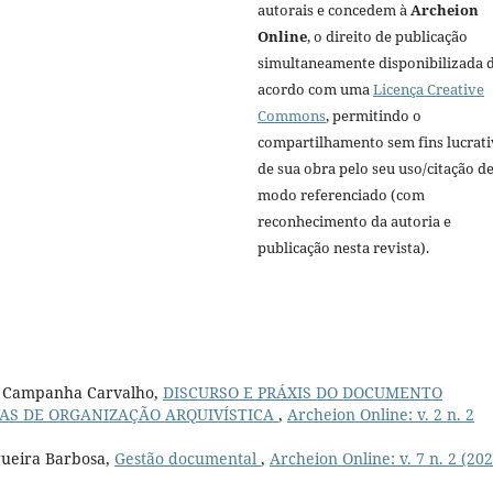
autorais e concedem à
Archeion
Online
, o direito de publicação
simultaneamente disponibilizada 
acordo com uma
Licença Creative
Commons
, permitindo o
compartilhamento sem fins lucrat
de sua obra pelo seu uso/citação d
modo referenciado (com
reconhecimento da autoria e
publicação nesta revista).
ma Campanha Carvalho,
DISCURSO E PRÁXIS DO DOCUMENTO
VAS DE ORGANIZAÇÃO ARQUIVÍSTICA
,
Archeion Online: v. 2 n. 2
gueira Barbosa,
Gestão documental
,
Archeion Online: v. 7 n. 2 (202