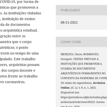
 COVID-19, por turma de
vísticas que promovem a
PUBLICADO
As instituições visitadas
, instituição de ensino
08-11-2021
arda de documentos
ão arquivística estadual.
egração entre os
 maneira que o corpo
COMO CITAR
ivísticas; o ponto
orrerem no tempo de uma
MENEZES, Cleice; RODRIGUES,
ipulado. Este trabalho
Georgete. VISITAS VIRTUAIS A
INSITUIÇÕES QUE PROMOVEM A
ores, arquivistas possam
GUARDA DE DOCUMENTOS
 dos corpos docente e
ARQUIVÍSTICOS PERMANENTES NO
ntos frente ao trabalho
CONTEXTO DA PANDEMIA DE COVID
vo coronavírus.
19: relato de experiência.
Archeion
Online
,
[S. l.]
, v. 9, n. 1, 2021.
Disponível em:
https://periodicos.ufpb.br/index.php
archeion/article/view/58225. Acesso
em: 8 ago. 2026.