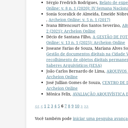
Sérgio Fredrich Rodrigues,
Relato de expe
Online: v. 8 n. 1 (2020): IV Semana Nacio
Sonia Scoralick de Almeida, Emeide Nóbr
,
Archeion Online: v. 5 n. 1 (2017)
Ivana Bittencourt dos Santos Severino,
AR
2 (2021): Archeion Online
Décio de Santana Filho,
A GESTÃO DE FO
Online: v. 13 n. 1 (2025): Archeion Online
Joseane Farias de Souza, Mariana Alves S
Gestão de documentos digitais na Cidade 
recolhimento de objetos digitais permane
Saberes Arquivísticos (SESA)
João Carlos Bernardo de Lima,
ARQUIVOS
Archeion Online
José Jullian Gomes de Souza,
CENTRO DE 
Archeion Online
Mônica Felix,
AVALIAÇÃO ARQUIVÍSTICA
<<
<
1
2
3
4
5
6
7
8
9
10
>
>>
Você também pode
iniciar uma pesquisa avança