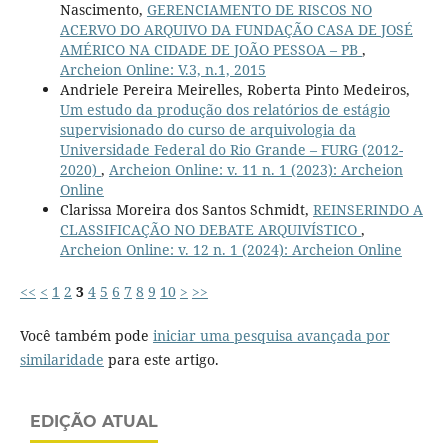
Nascimento,
GERENCIAMENTO DE RISCOS NO
ACERVO DO ARQUIVO DA FUNDAÇÃO CASA DE JOSÉ
AMÉRICO NA CIDADE DE JOÃO PESSOA – PB
,
Archeion Online: V.3, n.1, 2015
Andriele Pereira Meirelles, Roberta Pinto Medeiros,
Um estudo da produção dos relatórios de estágio
supervisionado do curso de arquivologia da
Universidade Federal do Rio Grande – FURG (2012-
2020)
,
Archeion Online: v. 11 n. 1 (2023): Archeion
Online
Clarissa Moreira dos Santos Schmidt,
REINSERINDO A
CLASSIFICAÇÃO NO DEBATE ARQUIVÍSTICO
,
Archeion Online: v. 12 n. 1 (2024): Archeion Online
<<
<
1
2
3
4
5
6
7
8
9
10
>
>>
Você também pode
iniciar uma pesquisa avançada por
similaridade
para este artigo.
EDIÇÃO ATUAL