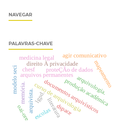
NAVEGAR
PALAVRAS-CHAVE
agir comunicativo
medicina legal
mapeamento
direito À privacidade
modelo seci
chesf
proteÇÃo de dados
arquivos permanentes
arquivologia.
produção acadêmica
documentos arquivísticos
curso de arquivologia
memória.
arquivista.
lgpd.
literatura
dspace
oai-ore
escolas