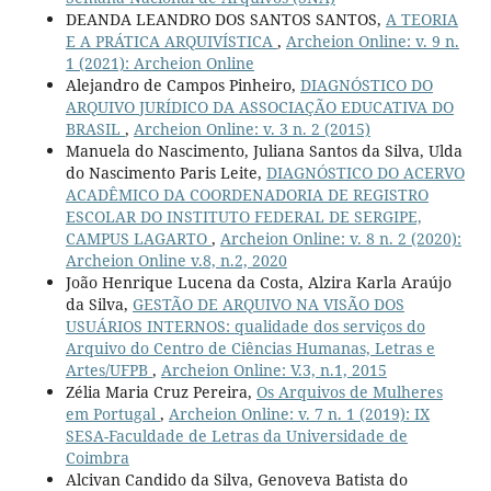
DEANDA LEANDRO DOS SANTOS SANTOS,
A TEORIA
E A PRÁTICA ARQUIVÍSTICA
,
Archeion Online: v. 9 n.
1 (2021): Archeion Online
Alejandro de Campos Pinheiro,
DIAGNÓSTICO DO
ARQUIVO JURÍDICO DA ASSOCIAÇÃO EDUCATIVA DO
BRASIL
,
Archeion Online: v. 3 n. 2 (2015)
Manuela do Nascimento, Juliana Santos da Silva, Ulda
do Nascimento Paris Leite,
DIAGNÓSTICO DO ACERVO
ACADÊMICO DA COORDENADORIA DE REGISTRO
ESCOLAR DO INSTITUTO FEDERAL DE SERGIPE,
CAMPUS LAGARTO
,
Archeion Online: v. 8 n. 2 (2020):
Archeion Online v.8, n.2, 2020
João Henrique Lucena da Costa, Alzira Karla Araújo
da Silva,
GESTÃO DE ARQUIVO NA VISÃO DOS
USUÁRIOS INTERNOS: qualidade dos serviços do
Arquivo do Centro de Ciências Humanas, Letras e
Artes/UFPB
,
Archeion Online: V.3, n.1, 2015
Zélia Maria Cruz Pereira,
Os Arquivos de Mulheres
em Portugal
,
Archeion Online: v. 7 n. 1 (2019): IX
SESA-Faculdade de Letras da Universidade de
Coimbra
Alcivan Candido da Silva, Genoveva Batista do