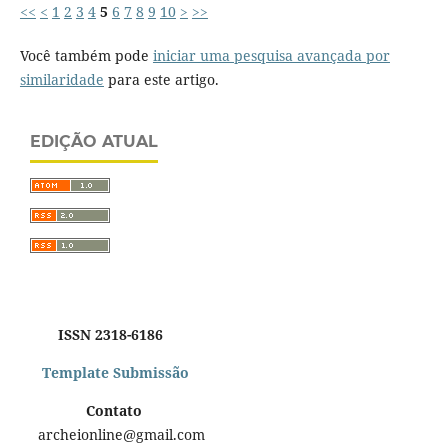
<<
<
1
2
3
4
5
6
7
8
9
10
>
>>
Você também pode
iniciar uma pesquisa avançada por
similaridade
para este artigo.
EDIÇÃO ATUAL
ISSN 2318-6186
Template Submissão
Contato
archeionline@gmail.com