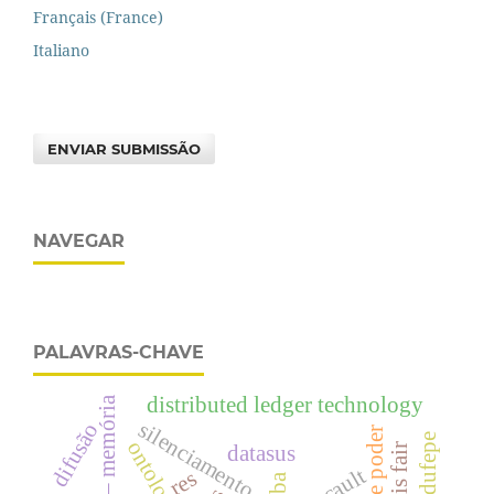
Français (France)
Italiano
ENVIAR SUBMISSÃO
NAVEGAR
PALAVRAS-CHAVE
distributed ledger technology
arquivo – memória
silenciamento
difusão
adufepe
ontologias
datasus
foucault
res