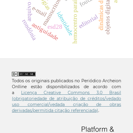
dinâmicas de poder
objetos digitais fair
hemocentro paraíba
manuscritos
e-mail
identidade
editorial
rondônia
antiguidade
esd28
Todos os originais publicados no Periódico Archeion
Onlline estão disponibilizados de acordo com
a
Licença Creative Commons 3.0 Brasil
(obrigatoriedade de atribuição de créditos/vedado
uso comercial/vedada criação de obras
derivadas/permitida citação referenciada)
.