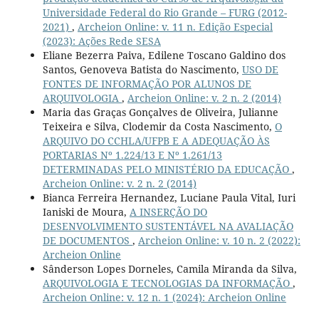
Universidade Federal do Rio Grande – FURG (2012-
2021)
,
Archeion Online: v. 11 n. Edição Especial
(2023): Ações Rede SESA
Eliane Bezerra Paiva, Edilene Toscano Galdino dos
Santos, Genoveva Batista do Nascimento,
USO DE
FONTES DE INFORMAÇÃO POR ALUNOS DE
ARQUIVOLOGIA
,
Archeion Online: v. 2 n. 2 (2014)
Maria das Graças Gonçalves de Oliveira, Julianne
Teixeira e Silva, Clodemir da Costa Nascimento,
O
ARQUIVO DO CCHLA/UFPB E A ADEQUAÇÃO ÀS
PORTARIAS Nº 1.224/13 E Nº 1.261/13
DETERMINADAS PELO MINISTÉRIO DA EDUCAÇÃO
,
Archeion Online: v. 2 n. 2 (2014)
Bianca Ferreira Hernandez, Luciane Paula Vital, Iuri
Ianiski de Moura,
A INSERÇÃO DO
DESENVOLVIMENTO SUSTENTÁVEL NA AVALIAÇÃO
DE DOCUMENTOS
,
Archeion Online: v. 10 n. 2 (2022):
Archeion Online
Sânderson Lopes Dorneles, Camila Miranda da Silva,
ARQUIVOLOGIA E TECNOLOGIAS DA INFORMAÇÃO
,
Archeion Online: v. 12 n. 1 (2024): Archeion Online