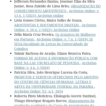
Jefferson Fernandes Dantas, Josemar Elias da Silva
Junior, Rosa Zuleide de Lima Brito,
ORGANIZAÇÃO DO
CONHECIMENTO ARQUIVÍSTICO
,
Archeion Online: v.
13 n. 1 (2025): Archeion Online
Lívia Gomes Côrtes, Maíra Salles de Souza,
ARQUIVISTAS E DOCUMENTOS DIGITAIS
,
Archeion
Online: v. 10 n. 2 (2022): Archeion Online
Zélia Maria Cruz Pereira,
Os Arquivos de Mulheres
em Portugal
,
Archeion Online: v. 7 n. 1 (2019): IX
SESA-Faculdade de Letras da Universidade de
Coimbra
Valmir Barbosa de Araújo, Eliane Bezerra Paiva,
FORMAS DE ACESSO À INFORMAÇÃO PÚBLICA COM
BASE NA LAI: UM RELATO DE PESQUISA
,
Archeion
Online: v. 4 n. 2 (2016)
Patrícia Silva, João Henrique Lucena da Costa,
PRODUTOS E SERVIÇOS OFERECIDOS PELO ARQUIVO
DO CENTRO DE CIÊNCIAS HUMANAS, LETRAS E
ARTES DA UNIVERSIDADE FEDERAL DA PARAÍBA
,
Archeion Online: V.2, n.1, 2014
Roberta Pinto Medeiros, Elisângela Gorete Fantinel,
Thiago Henrique Bragato Barros,
Mapeamento da
produção acadêmica do Curso de Arquivologia da