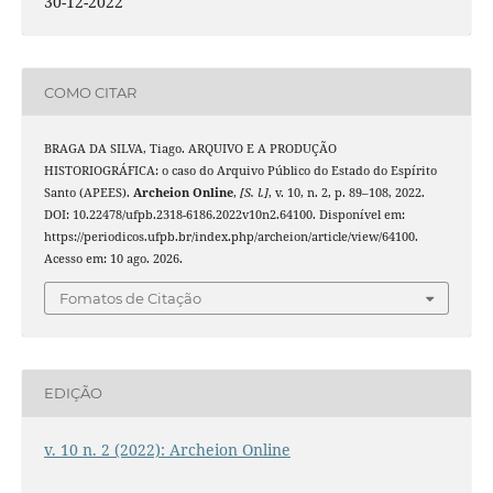
30-12-2022
COMO CITAR
BRAGA DA SILVA, Tiago. ARQUIVO E A PRODUÇÃO
HISTORIOGRÁFICA: o caso do Arquivo Público do Estado do Espírito
Santo (APEES).
Archeion Online
,
[S. l.]
, v. 10, n. 2, p. 89–108, 2022.
DOI: 10.22478/ufpb.2318-6186.2022v10n2.64100. Disponível em:
https://periodicos.ufpb.br/index.php/archeion/article/view/64100.
Acesso em: 10 ago. 2026.
Fomatos de Citação
EDIÇÃO
v. 10 n. 2 (2022): Archeion Online